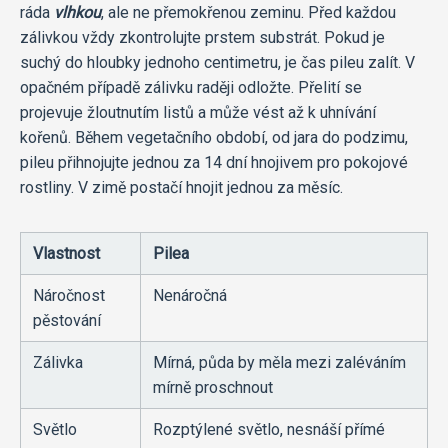
ráda
vlhkou
, ale ne přemokřenou zeminu. Před každou
zálivkou vždy zkontrolujte prstem substrát. Pokud je
suchý do hloubky jednoho centimetru, je čas pileu zalít. V
opačném případě zálivku raději odložte. Přelití se
projevuje žloutnutím listů a může vést až k uhnívání
kořenů. Během vegetačního období, od jara do podzimu,
pileu přihnojujte jednou za 14 dní hnojivem pro pokojové
rostliny. V zimě postačí hnojit jednou za měsíc.
Vlastnost
Pilea
Náročnost
Nenáročná
pěstování
Zálivka
Mírná, půda by měla mezi zaléváním
mírně proschnout
Světlo
Rozptýlené světlo, nesnáší přímé