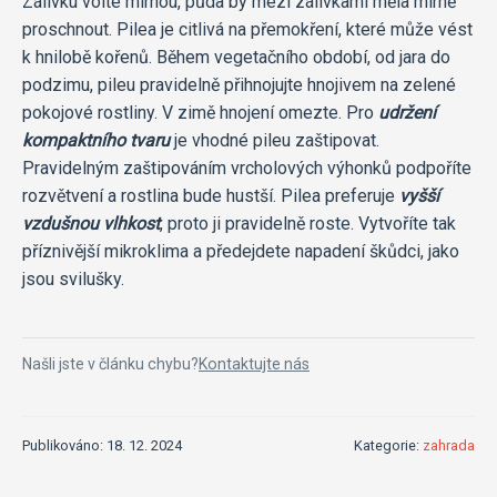
Zálivku volte mírnou, půda by mezi zálivkami měla mírně
proschnout. Pilea je citlivá na přemokření, které může vést
k hnilobě kořenů. Během vegetačního období, od jara do
podzimu, pileu pravidelně přihnojujte hnojivem na zelené
pokojové rostliny. V zimě hnojení omezte. Pro
udržení
kompaktního tvaru
je vhodné pileu zaštipovat.
Pravidelným zaštipováním vrcholových výhonků podpoříte
rozvětvení a rostlina bude hustší. Pilea preferuje
vyšší
vzdušnou vlhkost
, proto ji pravidelně roste. Vytvoříte tak
příznivější mikroklima a předejdete napadení škůdci, jako
jsou svilušky.
Našli jste v článku chybu?
Kontaktujte nás
Publikováno: 18. 12. 2024
Kategorie:
zahrada