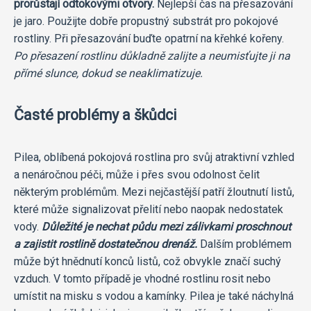
prorůstají odtokovými otvory.
Nejlepší čas na přesazování
je jaro. Použijte dobře propustný substrát pro pokojové
rostliny. Při přesazování buďte opatrní na křehké kořeny.
Po přesazení rostlinu důkladně zalijte a neumisťujte ji na
přímé slunce, dokud se neaklimatizuje.
Časté problémy a škůdci
Pilea, oblíbená pokojová rostlina pro svůj atraktivní vzhled
a nenáročnou péči, může i přes svou odolnost čelit
některým problémům. Mezi nejčastější patří žloutnutí listů,
které může signalizovat přelití nebo naopak nedostatek
vody.
Důležité je nechat půdu mezi zálivkami proschnout
a zajistit rostlině dostatečnou drenáž.
Dalším problémem
může být hnědnutí konců listů, což obvykle značí suchý
vzduch. V tomto případě je vhodné rostlinu rosit nebo
umístit na misku s vodou a kamínky. Pilea je také náchylná