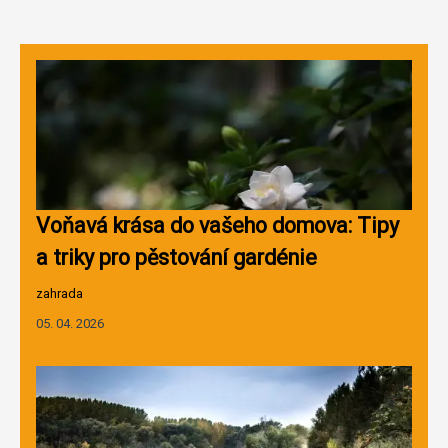
Voňavá krása do vašeho domova: Tipy
a triky pro pěstování gardénie
zahrada
05. 04. 2026