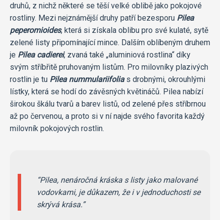
druhů, z nichž některé se těší velké oblibě jako pokojové
rostliny. Mezi nejznámější druhy patří bezesporu
Pilea
peperomioides
, která si získala oblibu pro své kulaté, sytě
zelené listy připomínající mince. Dalším oblíbeným druhem
je
Pilea cadierei
, zvaná také „aluminiová rostlina“ díky
svým stříbřitě pruhovaným listům. Pro milovníky plazivých
rostlin je tu
Pilea nummulariifolia
s drobnými, okrouhlými
lístky, která se hodí do závěsných květináčů. Pilea nabízí
širokou škálu tvarů a barev listů, od zelené přes stříbrnou
až po červenou, a proto si v ní najde svého favorita každý
milovník pokojových rostlin.
Pilea, nenáročná kráska s listy jako malované
vodovkami, je důkazem, že i v jednoduchosti se
skrývá krása.