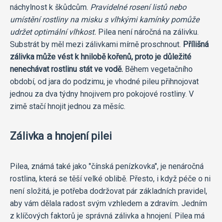
náchylnost k škůdcům.
Pravidelné rosení listů nebo
umístění rostliny na misku s vlhkými kamínky pomůže
udržet optimální vlhkost.
Pilea není náročná na zálivku.
Substrát by měl mezi zálivkami mírně proschnout.
Přílišná
zálivka může vést k hnilobě kořenů, proto je důležité
nenechávat rostlinu stát ve vodě.
Během vegetačního
období, od jara do podzimu, je vhodné pileu přihnojovat
jednou za dva týdny hnojivem pro pokojové rostliny. V
zimě stačí hnojit jednou za měsíc.
Zálivka a hnojení pilei
Pilea, známá také jako "čínská penízkovka", je nenáročná
rostlina, která se těší velké oblibě. Přesto, i když péče o ni
není složitá, je potřeba dodržovat pár základních pravidel,
aby vám dělala radost svým vzhledem a zdravím. Jedním
z klíčových faktorů je správná zálivka a hnojení. Pilea má