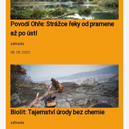
Povodí Ohře: Strážce řeky od pramene
až po ústí
zahrada
08. 09. 2025
Biolit: Tajemství úrody bez chemie
zahrada