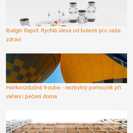
Ibalgin Rapid: Rychlá úleva od bolesti pro vaše
zdraví
Horkovzdušná trouba - nezbytný pomocník při
vaření i pečení doma