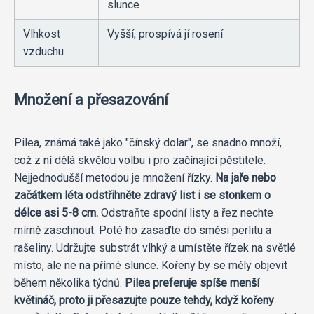
slunce
Vlhkost
Vyšší, prospívá jí rosení
vzduchu
Množení a přesazování
Pilea, známá také jako "čínský dolar", se snadno množí,
což z ní dělá skvělou volbu i pro začínající pěstitele.
Nejjednodušší metodou je množení řízky.
Na jaře nebo
začátkem léta odstřihněte zdravý list i se stonkem o
délce asi 5-8 cm.
Odstraňte spodní listy a řez nechte
mírně zaschnout. Poté ho zasaďte do směsi perlitu a
rašeliny. Udržujte substrát vlhký a umístěte řízek na světlé
místo, ale ne na přímé slunce. Kořeny by se měly objevit
během několika týdnů.
Pilea preferuje spíše menší
květináč, proto ji přesazujte pouze tehdy, když kořeny