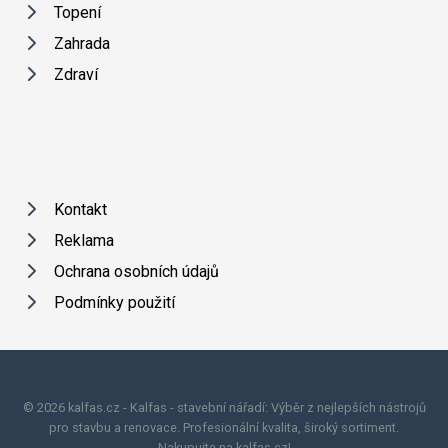
Topení
Zahrada
Zdraví
Kontakt
Reklama
Ochrana osobních údajů
Podmínky použití
© 2026 kalfas.cz - Kalfas - stavební nářadí: Výběr z nejlepších nástrojů
pro stavbu a renovace. Profesionální kvalita, široký sortiment.
Nakupujte na kalfas.cz!