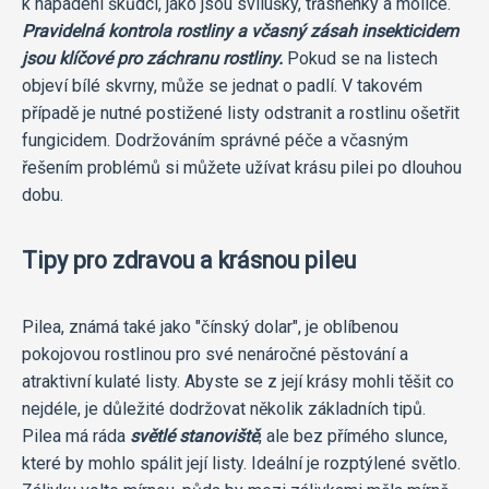
k napadení škůdci, jako jsou svilušky, třásněnky a molice.
Pravidelná kontrola rostliny a včasný zásah insekticidem
jsou klíčové pro záchranu rostliny.
Pokud se na listech
objeví bílé skvrny, může se jednat o padlí. V takovém
případě je nutné postižené listy odstranit a rostlinu ošetřit
fungicidem. Dodržováním správné péče a včasným
řešením problémů si můžete užívat krásu pilei po dlouhou
dobu.
Tipy pro zdravou a krásnou pileu
Pilea, známá také jako "čínský dolar", je oblíbenou
pokojovou rostlinou pro své nenáročné pěstování a
atraktivní kulaté listy. Abyste se z její krásy mohli těšit co
nejdéle, je důležité dodržovat několik základních tipů.
Pilea má ráda
světlé stanoviště
, ale bez přímého slunce,
které by mohlo spálit její listy. Ideální je rozptýlené světlo.