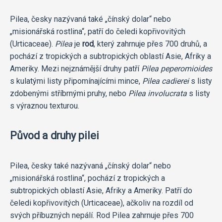
Pilea, česky nazývaná také „čínský dolar“ nebo
„misionářská rostlina“, patří do čeledi kopřivovitých
(Urticaceae).
Pilea
je
rod
, který zahrnuje přes 700 druhů, a
pochází z tropických a subtropických oblastí Asie, Afriky a
Ameriky. Mezi nejznámější druhy patří
Pilea peperomioides
s kulatými listy připomínajícími mince,
Pilea cadierei
s listy
zdobenými stříbrnými pruhy, nebo
Pilea involucrata
s listy
s výraznou texturou.
Původ a druhy pilei
Pilea, česky také nazývaná „čínský dolar“ nebo
„misionářská rostlina“, pochází z tropických a
subtropických oblastí Asie, Afriky a Ameriky. Patří do
čeledi kopřivovitých (Urticaceae), ačkoliv na rozdíl od
svých příbuzných nepálí. Rod Pilea zahrnuje přes 700