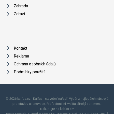
Zahrada
Zdraví
Kontakt
Reklama
Ochrana osobních údajů
Podmínky použití
© 2026 kalfas.cz - Kalfas - stavební nářadí: Výběr z nejlepších nástrojů
pro stavbu a renovace. Profesionální kvalita, široký sortiment.
Nakupujte na kalfas.cz!
Provozovatel: PR Yard media s.r.o., Adresa: Nová Ves 272, 46331 Nová