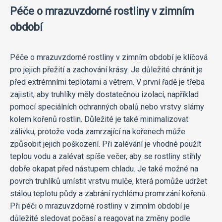
Péče o mrazuvzdorné rostliny v zimním
období
Péče o mrazuvzdorné rostliny v zimním období je klíčová
pro jejich přežití a zachování krásy. Je důležité chránit je
před extrémními teplotami a větrem. V první řadě je třeba
zajistit, aby truhlíky měly dostatečnou izolaci, například
pomocí speciálních ochranných obalů nebo vrstvy slámy
kolem kořenů rostlin. Důležité je také minimalizovat
zálivku, protože voda zamrzající na kořenech může
způsobit jejich poškození. Při zalévání je vhodné použít
teplou vodu a zalévat spíše večer, aby se rostliny stihly
dobře okapat před nástupem chladu. Je také možné na
povrch truhlíků umístit vrstvu mulče, která pomůže udržet
stálou teplotu půdy a zabrání rychlému promrzání kořenů.
Při péči o mrazuvzdorné rostliny v zimním období je
důležité sledovat počasí a reagovat na změny podle