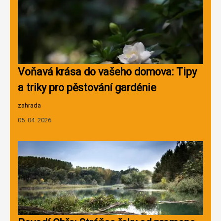
Voňavá krása do vašeho domova: Tipy
a triky pro pěstování gardénie
zahrada
05. 04. 2026