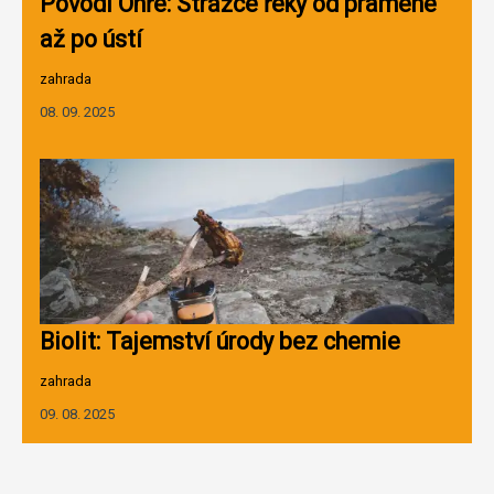
Povodí Ohře: Strážce řeky od pramene
až po ústí
zahrada
08. 09. 2025
Biolit: Tajemství úrody bez chemie
zahrada
09. 08. 2025