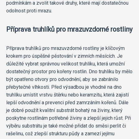
podmínkám a zvolit takové druhy, které mají dostatečnou
odolnost proti mrazu.
Příprava truhlíků pro mrazuvzdorné rostliny
Příprava truhlíků pro mrazuvzdorné rostliny je klíčovým
krokem pro úspěšné pěstování v zimních měsících. Je
důležité vybrat správnou velikost truhlíku, která umožní
dostatečný prostor pro kořeny rostlin. Dno truhlíku by mělo
být opatřeno otvory pro odvodnění, aby se zabránilo
přebytečné vlhkosti. Před výsadbou je vhodné na dno
truhlíku umístit vrstvu štěrku nebo keramzitu, která zajistí
lepší odvodnění a prevenci před zamrzáním kořenů. Dále
je dobré použít kvalitní substrát bohatý na živiny, který
poskytne rostlinám potřebné živiny a zlepší jejich růst. Při
výběru substrátu je také možné přidat do směsi perlit či
rašelinu, což zlepší strukturu půdy a zamezí jejímu