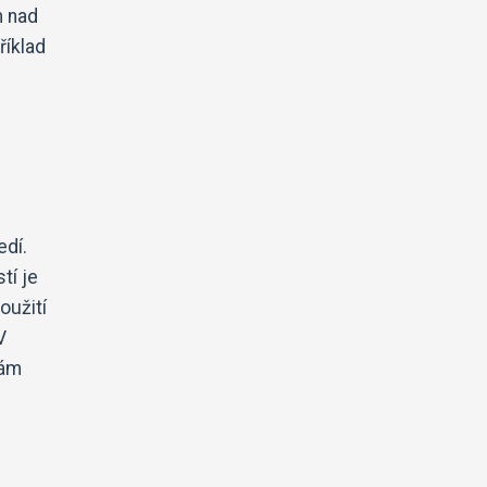
m nad
říklad
edí.
tí je
oužití
V
bám