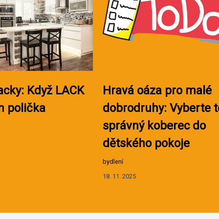
acky: Když LACK
Hravá oáza pro malé
n polička
dobrodruhy: Vyberte 
správný koberec do
dětského pokoje
bydlení
18. 11. 2025