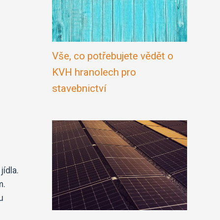
Vše, co potřebujete vědět o
KVH hranolech pro
stavebnictví
ídla.
m.
u