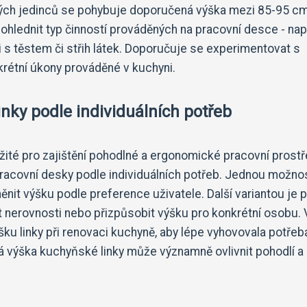
ělých jedinců se pohybuje doporučená výška mezi 85-95 c
zohlednit typ činností prováděných na pracovní desce - nap
i s těstem či střih látek. Doporučuje se experimentovat s
krétní úkony prováděné v kuchyni.
nky podle individuálních potřeb
ité pro zajištění pohodlné a ergonomické pracovní prostř
pracovní desky podle individuálních potřeb. Jednou možnos
nit výšku podle preference uživatele. Další variantou je p
 nerovnosti nebo přizpůsobit výšku pro konkrétní osobu. 
šku linky při renovaci kuchyně, aby lépe vyhovovala potře
ná výška kuchyňské linky může významně ovlivnit pohodlí a