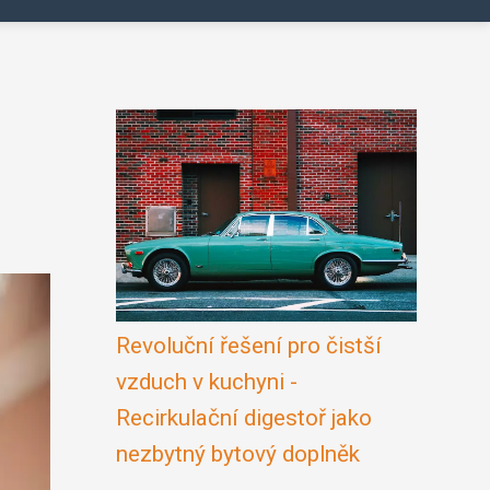
Revoluční řešení pro čistší
vzduch v kuchyni -
Recirkulační digestoř jako
nezbytný bytový doplněk