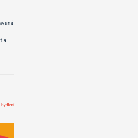
tavená
t a
:
bydlení