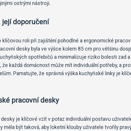
nými ostrými nástroji.
 její doporučení
klíčovou roli při zajištění pohodlné a ergonomické pracov
racovní desky byla ve výšce kolem 85 cm pro většinu dos
chyňských spotřebičů a minimalizuje riziko bolesti zad a
mit, že každá domácnost může mít individuální potřeby, a pro
elům. Pamatujte, že správná výška kuchyňské linky je klí
ské pracovní desky
sky je klíčové vzít v potaz individuální postavu uživatel
 měla být taková, aby loketní klouby uživatele tvořily prav