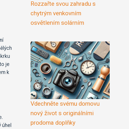
Rozzařte svou zahradu s
chytrým venkovním
osvětlením solárním
ní
pělých
 krku
to je
čem k
Vdechněte svému domovu
nový život s originálními
e.
prodoma doplňky
ý úhel