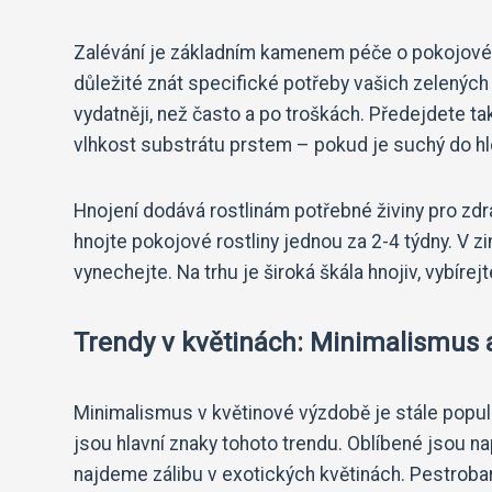
Zalévání je základním kamenem péče o pokojové ros
důležité znát specifické potřeby vašich zelených 
vydatněji, než často a po troškách. Předejdete t
vlhkost substrátu prstem – pokud je suchý do hlo
Hnojení dodává rostlinám potřebné živiny pro zdr
hnojte pokojové rostliny jednou za 2-4 týdny. V z
vynechejte. Na trhu je široká škála hnojiv, vybírej
Trendy v květinách: Minimalismus 
Minimalismus v květinové výzdobě je stále populá
jsou hlavní znaky tohoto trendu. Oblíbené jsou na
najdeme zálibu v exotických květinách. Pestrobar