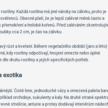
tliny. Každá rostlina má jiné nároky na zálivku, proto je
svěřenců. Obecně platí, že je lepší zalévat méně často a
ak přemokření a hnilobě kořenů. Před zaléváním zkontrolujt
ubky cca 2 cm, je čas na zálivku.
avý růst a kvetení. Během vegetačního období (jaro a léto)
imě, kdy rostliny odpočívají, hnojení omezte nebo úplně
te dle druhu rostliny a jejích specifických potřeb.
a exotika
rnější. Čisté linie, jednoduché vázy a omezená paleta bare
příklad orchideje, sukulenty a kaly. Na druhé straně spektr
evné strelície, anturie a protey dodávají interiérům nádec