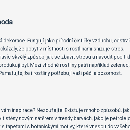
ohoda
 dekorace. Fungují jako přírodní čističky vzduchu, odstra
rokázaly, že pobyt v místnosti s rostlinami snižuje stres,
navíc skvělý způsob, jak se zbavit stresu a navodit pocit kl
eprodukují pyl. Mezi vhodné rostliny patří například zelenec,
amatujte, že i rostliny potřebují vaši péči a pozornost.
í vám inspirace? Nezoufejte! Existuje mnoho způsobů, jak
it stěny novým nátěrem v trendy barvách, jako je petrolej
 s tapetami s botanickými motivy, které vnesou do vašeh