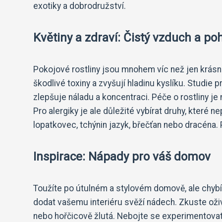
exotiky a dobrodružství.
Květiny a zdraví: Čistý vzduch a p
Pokojové rostliny jsou mnohem víc než jen krásná
škodlivé toxiny a zvyšují hladinu kyslíku. Studie p
zlepšuje náladu a koncentraci. Péče o rostliny je 
Pro alergiky je ale důležité vybírat druhy, které n
lopatkovec, tchýnin jazyk, břečťan nebo dracéna. P
Inspirace: Nápady pro váš domov
Toužíte po útulném a stylovém domově, ale chyb
dodat vašemu interiéru svěží nádech. Zkuste oživ
nebo hořčicově žlutá. Nebojte se experimentovat