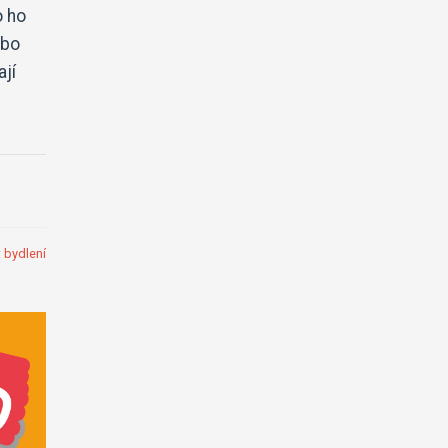
o ho
ebo
ají
:
bydlení