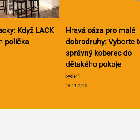
acky: Když LACK
Hravá oáza pro malé
n polička
dobrodruhy: Vyberte 
správný koberec do
dětského pokoje
bydlení
18. 11. 2025