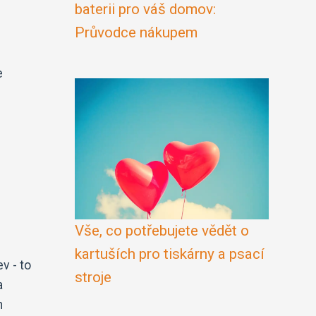
baterii pro váš domov:
Průvodce nákupem
e
Vše, co potřebujete vědět o
kartuších pro tiskárny a psací
v - to
stroje
a
h