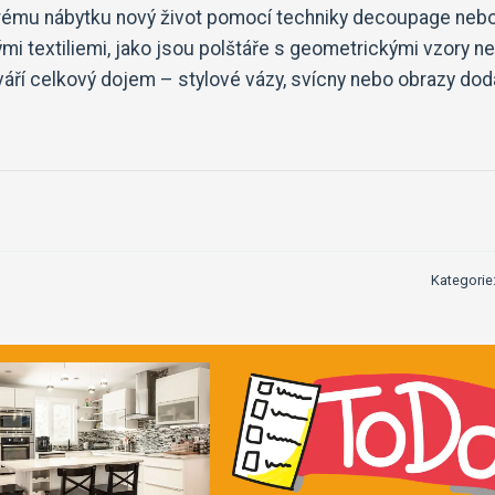
arému nábytku nový život pomocí techniky decoupage neb
ými textiliemi, jako jsou polštáře s geometrickými vzory n
áří celkový dojem – stylové vázy, svícny nebo obrazy dod
Kategorie