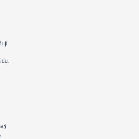
ňují
idu.
ová
o