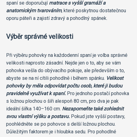
spaní se doporučují
matrace s vyšší gramáží a
anatomickým tvarováním
, které poskytnou dostatečnou
oporu páteři a zajistí zdravý a pohodlný spánek.
Výběr správné velikosti
Při výběru pohovky na každodenní spaní je volba správné
velikosti naprosto zásadní. Nejde jen o to, aby se vám
pohovka vešla do obývacího pokoje, ale především o to,
abyste se na ní cítili pohodlně i během spánku.
Velikost
pohovky by měla odpovídat počtu osob, které ji budou
pravidelně využívat k spaní.
Pro jednoho postačí pohovka
s ložnou plochou o šíři alespoň 80 cm, pro dva je pak
ideální šířka 140–160 cm.
Nezapomeňte také zohlednit
svou vlastní výšku a postavu.
Pokud jste vyšší postavy,
poohlédněte se po pohovce s delší ložnou plochou.
Důležitým faktorem je i hloubka sedu. Pro pohodlné