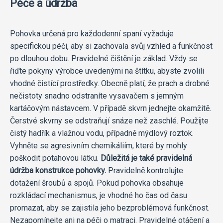
Péče a údržba
Pohovka určená pro každodenní spaní vyžaduje
specifickou péči, aby si zachovala svůj vzhled a funkčnost
po dlouhou dobu. Pravidelné čištění je základ. Vždy se
řiďte pokyny výrobce uvedenými na štítku, abyste zvolili
vhodné čistící prostředky. Obecně platí, že prach a drobné
nečistoty snadno odstraníte vysavačem s jemným
kartáčovým nástavcem. V případě skvrn jednejte okamžitě.
Čerstvé skvrny se odstraňují snáze než zaschlé. Použijte
čistý hadřík a vlažnou vodu, případně mýdlový roztok.
Vyhněte se agresivním chemikáliím, které by mohly
poškodit potahovou látku.
Důležitá je také pravidelná
údržba konstrukce pohovky.
Pravidelně kontrolujte
dotažení šroubů a spojů. Pokud pohovka obsahuje
rozkládací mechanismus, je vhodné ho čas od času
promazat, aby se zajistila jeho bezproblémová funkčnost.
Nezapomínejte ani na péči o matraci. Pravidelné otáčení a