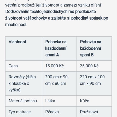
větrání prodlouží její životnost a zamezí vzniku plísní.
Dodržováním těchto jednoduchých rad prodloužíte
životnost vaší pohovky a zajistíte si pohodlný spánek po
mnoho nocí.
Vlastnost
Pohovka na
Pohovka na
každodenní
každodenní
spaní A
spaní B
Cena
15 000 Kč
25 000 Kč
Rozměry (šířka
200 cm x 90
220 cm x 100
x hloubka x
cm x 80 cm
cm x 90 cm
výška)
Materiál potahu
Látka
Kůže
Typ matrace
Pěnová
Pružinová