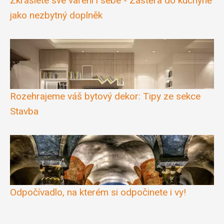
Zkrášlete své vaření i sebe - Zástěra do kuchyně
jako nezbytný doplněk
Rozehrajeme váš bytový dekor: Tipy ze sekce
Stavba
Odpočívadlo, na kterém si odpočinete i vy!