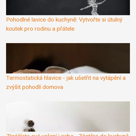
Pohodlné lavice do kuchyně: Vytvořte si útulný
koutek pro rodinu a přátele
Termostatická hlavice - jak ušetřit na vytápění a
zvýšit pohodlí domova