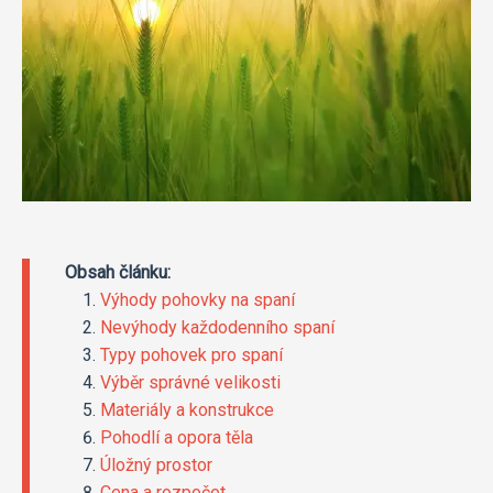
Obsah článku:
Výhody pohovky na spaní
Nevýhody každodenního spaní
Typy pohovek pro spaní
Výběr správné velikosti
Materiály a konstrukce
Pohodlí a opora těla
Úložný prostor
Cena a rozpočet