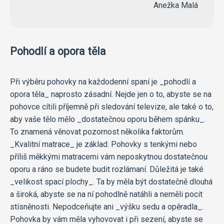
Anežka Malá
Pohodlí a opora těla
Při výběru pohovky na každodenní spaní je _pohodlí a
opora těla_ naprosto zásadní. Nejde jen o to, abyste se na
pohovce cítili příjemně při sledování televize, ale také o to,
aby vaše tělo mělo _dostatečnou oporu během spánku_.
To znamená věnovat pozornost několika faktorům.
_Kvalitní matrace_ je základ. Pohovky s tenkými nebo
příliš měkkými matracemi vám neposkytnou dostatečnou
oporu a ráno se budete budit rozlámaní. Důležitá je také
_velikost spací plochy_. Ta by měla být dostatečně dlouhá
a široká, abyste se na ní pohodlně natáhli a neměli pocit
stísněnosti. Nepodceňujte ani _výšku sedu a opěradla_.
Pohovka by vám měla vyhovovat i při sezení, abyste se