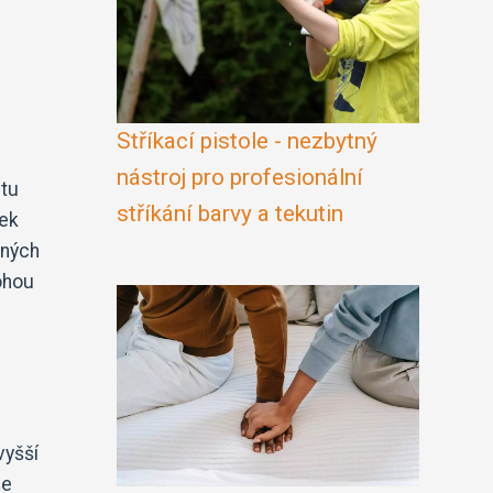
Stříkací pistole - nezbytný
nástroj pro profesionální
itu
stříkání barvy a tekutin
ček
aných
ohou
vyšší
še