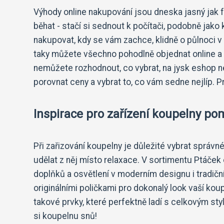
Výhody online nakupování jsou dneska jasný jak f
běhat - stačí si sednout k počítači, podobně jak
nakupovat, kdy se vám zachce, klidně o půlnoci 
taky můžete všechno pohodlně objednat online a 
nemůžete rozhodnout, co vybrat, na jysk eshop ne
porovnat ceny a vybrat to, co vám sedne nejlíp. 
Inspirace pro zařízení koupelny p
Při zařizování koupelny je důležité vybrat správn
udělat z něj místo relaxace. V sortimentu Ptáček
doplňků a osvětlení v moderním designu i tradiční
originálními poličkami pro dokonalý look vaší kou
takové prvky, které perfektně ladí s celkovým sty
si koupelnu snů!