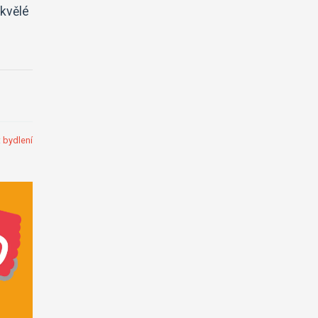
skvělé
:
bydlení