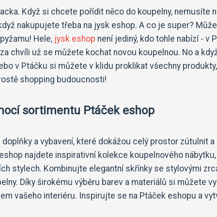
acka. Když si chcete pořídit něco do koupelny, nemusíte 
o když nakupujete třeba na jysk eshop. A co je super? Můž
v pyžamu! Hele,
jysk eshop
není jediný, kdo tohle nabízí - v 
za chvíli už se můžete kochat novou koupelnou. No a kdy
bo v Ptáčku si můžete v klidu proklikat všechny produkty,
Prostě shopping budoucnosti!
omocí sortimentu Ptáček eshop
é doplňky a vybavení, které dokážou celý prostor zútulnit a
 eshop najdete inspirativní kolekce koupelnového nábytku,
ch stylech. Kombinujte elegantní skřínky se stylovými zrc
pelny. Díky širokému výběru barev a materiálů si můžete vy
lem vašeho interiéru. Inspirujte se na Ptáček eshopu a vyt