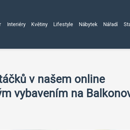
r
Interiéry
Květiny
Lifestyle
Nábytek
Nářadí
St
ptáčků v našem online
ým vybavením na Balkono