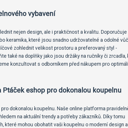
pelnového vybavení
ednit nejen design, ale i praktičnost a kvalitu. Doporučuje
nebo keramika, které jsou snadno udržovatelné a odolné vůč
líčové zohlednit velikost prostoru a preferovaný styl -
e také na doplňky jako jsou držáky na ručníky či zrcadla, 
ujeme konzultovat s odborníkem před nákupem pro optimál
na Ptáček eshop pro dokonalou koupelnu
p pro dokonalou koupelnu. Naše online platforma pravideln
hledem na aktuální trendy a potřeby zákazníků. Díky tomu
h, které mohou obohatit vaši koupelnu o moderní design a