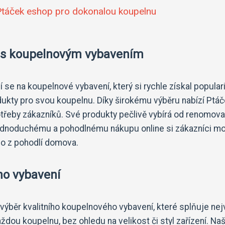
 Ptáček eshop pro dokonalou koupelnu
d s koupelnovým vybavením
 se na koupelnové vybavení, který si rychle získal popular
odukty pro svou koupelnu. Díky širokému výběru nabízí Ptá
otřeby zákazníků. Své produkty pečlivě vybírá od renomov
 jednoduchému a pohodlnému nákupu online si zákazníci m
mo z pohodlí domova.
ho vybavení
ýběr kvalitního koupelnového vybavení, které splňuje nej
ždou koupelnu, bez ohledu na velikost či styl zařízení. Na