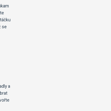
nikam
ete
Ptáčku
ž se
adly a
brat
vořte