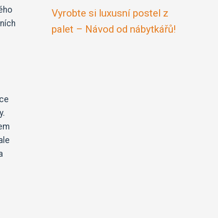
bého
Vyrobte si luxusní postel z
lních
palet – Návod od nábytkářů!
kce
y.
šem
ale
a