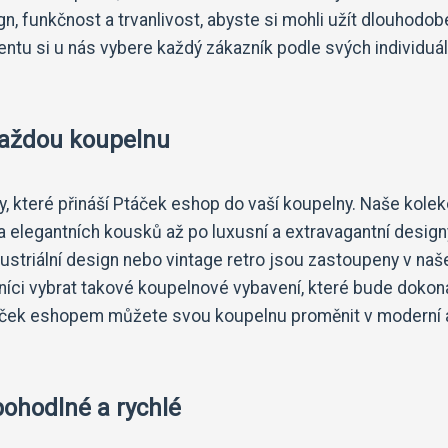
n, funkčnost a trvanlivost, abyste si mohli užít dlouhodo
ntu si u nás vybere každý zákazník podle svých individuá
 každou koupelnu
y, které přináší Ptáček eshop do vaší koupelny. Naše kole
a elegantních kousků až po luxusní a extravagantní design
ustriální design nebo vintage retro jsou zastoupeny v na
níci vybrat takové koupelnové vybavení, které bude dokon
Ptáček eshopem můžete svou koupelnu proměnit v moderní 
ohodlné a rychlé