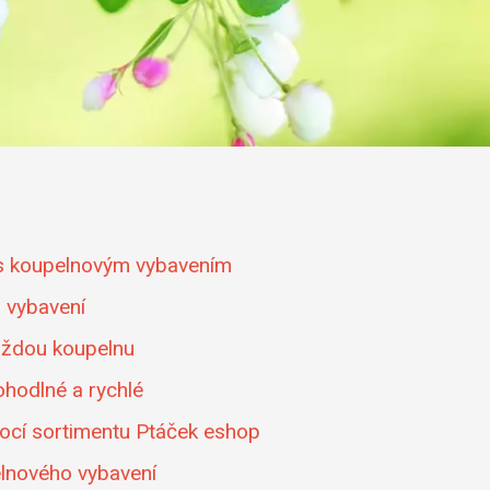
 s koupelnovým vybavením
o vybavení
každou koupelnu
hodlné a rychlé
mocí sortimentu Ptáček eshop
elnového vybavení