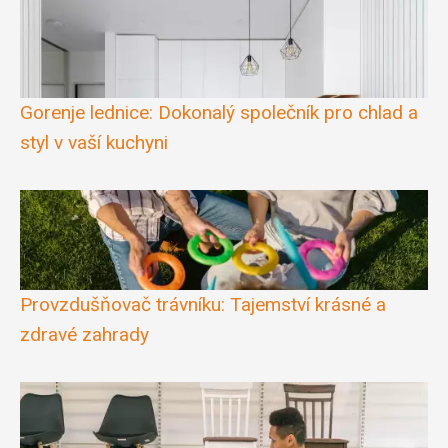
Gorenje lednice: Dokonalý společník pro chlad a
styl v vaší kuchyni
Provzdušňovač trávníku: Tajemství krásné a
zdravé zahrady