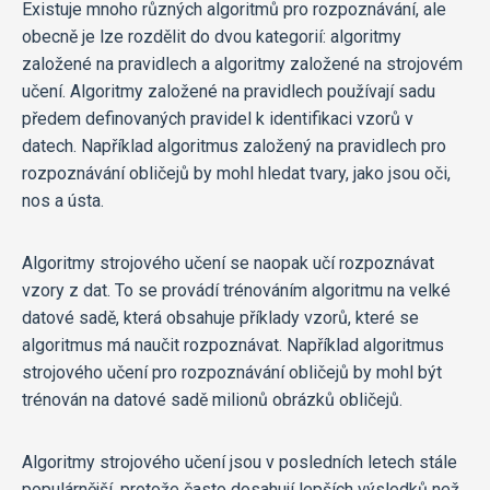
Existuje mnoho různých algoritmů pro rozpoznávání, ale
obecně je lze rozdělit do dvou kategorií: algoritmy
založené na pravidlech a algoritmy založené na strojovém
učení. Algoritmy založené na pravidlech používají sadu
předem definovaných pravidel k identifikaci vzorů v
datech. Například algoritmus založený na pravidlech pro
rozpoznávání obličejů by mohl hledat tvary, jako jsou oči,
nos a ústa.
Algoritmy strojového učení se naopak učí rozpoznávat
vzory z dat. To se provádí trénováním algoritmu na velké
datové sadě, která obsahuje příklady vzorů, které se
algoritmus má naučit rozpoznávat. Například algoritmus
strojového učení pro rozpoznávání obličejů by mohl být
trénován na datové sadě milionů obrázků obličejů.
Algoritmy strojového učení jsou v posledních letech stále
populárnější, protože často dosahují lepších výsledků než