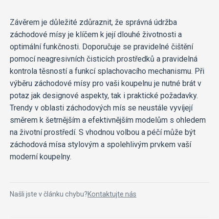
Závěrem je důležité zdůraznit, že správná údržba
záchodové mísy je klíčem k její dlouhé životnosti a
optimální funkčnosti. Doporučuje se pravidelné čištění
pomocí neagresivních čisticích prostředků a pravidelná
kontrola těsností a funkcí splachovacího mechanismu. Při
výběru záchodové mísy pro vaši koupelnu je nutné brát v
potaz jak designové aspekty, tak i praktické požadavky.
Trendy v oblasti záchodových mís se neustále vyvíjejí
směrem k šetrnějším a efektivnějším modelům s ohledem
na životní prostředí. S vhodnou volbou a péčí může být
záchodová mísa stylovým a spolehlivým prvkem vaší
moderní koupelny.
Našli jste v článku chybu?
Kontaktujte nás