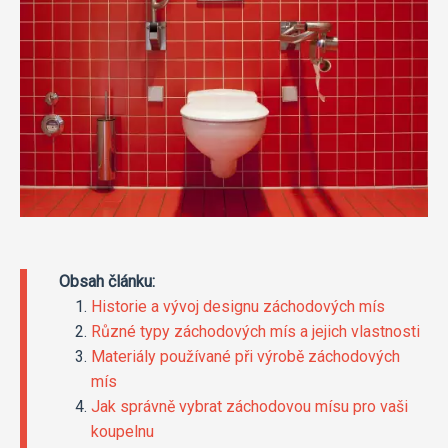
Obsah článku:
Historie a vývoj designu záchodových mís
Různé typy záchodových mís a jejich vlastnosti
Materiály používané při výrobě záchodových
mís
Jak správně vybrat záchodovou mísu pro vaši
koupelnu