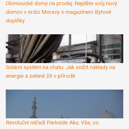
Olomoucké domy na prodej: Najděte svůj nový
domov v srdci Moravy s magazínem Bytové
doplňky
Solární systém na chatu: Jak snížit náklady na
energie a zeleně žít v přírodě
Revoluční nářadí Parkside Aku: Vše, co