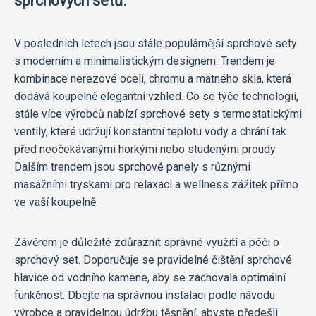
sprchových setů.
V posledních letech jsou stále populárnější sprchové sety
s moderním a minimalistickým designem. Trendem je
kombinace nerezové oceli, chromu a matného skla, která
dodává koupelně elegantní vzhled. Co se týče technologií,
stále více výrobců nabízí sprchové sety s termostatickými
ventily, které udržují konstantní teplotu vody a chrání tak
před neočekávanými horkými nebo studenými proudy.
Dalším trendem jsou sprchové panely s různými
masážními tryskami pro relaxaci a wellness zážitek přímo
ve vaší koupelně.
Závěrem je důležité zdůraznit správné využití a péči o
sprchový set. Doporučuje se pravidelné čištění sprchové
hlavice od vodního kamene, aby se zachovala optimální
funkčnost. Dbejte na správnou instalaci podle návodu
výrobce a pravidelnou údržbu těsnění, abyste předešli