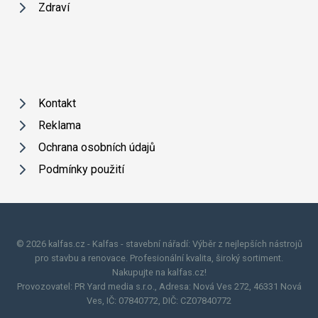
Zdraví
Kontakt
Reklama
Ochrana osobních údajů
Podmínky použití
© 2026 kalfas.cz - Kalfas - stavební nářadí: Výběr z nejlepších nástrojů
pro stavbu a renovace. Profesionální kvalita, široký sortiment.
Nakupujte na kalfas.cz!
Provozovatel: PR Yard media s.r.o., Adresa: Nová Ves 272, 46331 Nová
Ves, IČ: 07840772, DIČ: CZ07840772