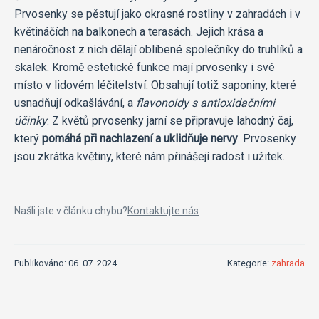
Prvosenky se pěstují jako okrasné rostliny v zahradách i v
květináčích na balkonech a terasách. Jejich krása a
nenáročnost z nich dělají oblíbené společníky do truhlíků a
skalek. Kromě estetické funkce mají prvosenky i své
místo v lidovém léčitelství. Obsahují totiž saponiny, které
usnadňují odkašlávání, a
flavonoidy s antioxidačními
účinky
. Z květů prvosenky jarní se připravuje lahodný čaj,
který
pomáhá při nachlazení a uklidňuje nervy
. Prvosenky
jsou zkrátka květiny, které nám přinášejí radost i užitek.
Našli jste v článku chybu?
Kontaktujte nás
Publikováno: 06. 07. 2024
Kategorie:
zahrada