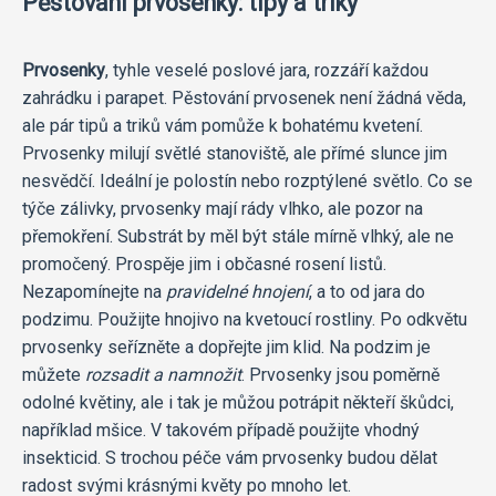
Pěstování prvosenky: tipy a triky
Prvosenky
, tyhle veselé poslové jara, rozzáří každou
zahrádku i parapet. Pěstování prvosenek není žádná věda,
ale pár tipů a triků vám pomůže k bohatému kvetení.
Prvosenky milují světlé stanoviště, ale přímé slunce jim
nesvědčí. Ideální je polostín nebo rozptýlené světlo. Co se
týče zálivky, prvosenky mají rády vlhko, ale pozor na
přemokření. Substrát by měl být stále mírně vlhký, ale ne
promočený. Prospěje jim i občasné rosení listů.
Nezapomínejte na
pravidelné hnojení
, a to od jara do
podzimu. Použijte hnojivo na kvetoucí rostliny. Po odkvětu
prvosenky seřízněte a dopřejte jim klid. Na podzim je
můžete
rozsadit a namnožit
. Prvosenky jsou poměrně
odolné květiny, ale i tak je můžou potrápit někteří škůdci,
například mšice. V takovém případě použijte vhodný
insekticid. S trochou péče vám prvosenky budou dělat
radost svými krásnými květy po mnoho let.