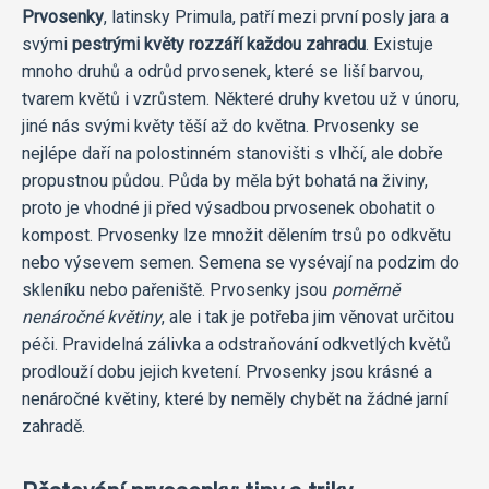
Prvosenky
, latinsky Primula, patří mezi první posly jara a
svými
pestrými květy rozzáří každou zahradu
. Existuje
mnoho druhů a odrůd prvosenek, které se liší barvou,
tvarem květů i vzrůstem. Některé druhy kvetou už v únoru,
jiné nás svými květy těší až do května. Prvosenky se
nejlépe daří na polostinném stanovišti s vlhčí, ale dobře
propustnou půdou. Půda by měla být bohatá na živiny,
proto je vhodné ji před výsadbou prvosenek obohatit o
kompost. Prvosenky lze množit dělením trsů po odkvětu
nebo výsevem semen. Semena se vysévají na podzim do
skleníku nebo pařeniště. Prvosenky jsou
poměrně
nenáročné květiny
, ale i tak je potřeba jim věnovat určitou
péči. Pravidelná zálivka a odstraňování odkvetlých květů
prodlouží dobu jejich kvetení. Prvosenky jsou krásné a
nenáročné květiny, které by neměly chybět na žádné jarní
zahradě.