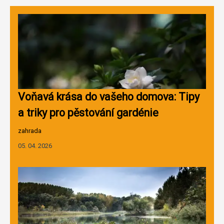
Voňavá krása do vašeho domova: Tipy
a triky pro pěstování gardénie
zahrada
05. 04. 2026