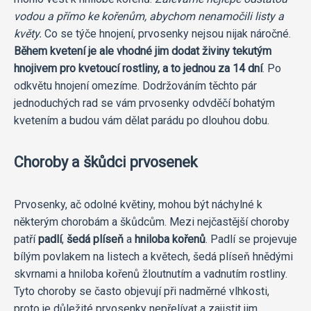
vodou a přímo ke kořenům, abychom nenamočili listy a
květy.
Co se týče hnojení, prvosenky nejsou nijak náročné.
Během kvetení je ale vhodné jim dodat živiny tekutým
hnojivem pro kvetoucí rostliny, a to jednou za 14 dní
. Po
odkvětu hnojení omezíme. Dodržováním těchto pár
jednoduchých rad se vám prvosenky odvděčí bohatým
kvetením a budou vám dělat parádu po dlouhou dobu.
Choroby a škůdci prvosenek
Prvosenky, ač odolné květiny, mohou být náchylné k
některým chorobám a škůdcům. Mezi nejčastější choroby
patří
padlí
,
šedá plíseň
a
hniloba kořenů
. Padlí se projevuje
bílým povlakem na listech a květech, šedá plíseň hnědými
skvrnami a hniloba kořenů žloutnutím a vadnutím rostliny.
Tyto choroby se často objevují při nadměrné vlhkosti,
proto je důležité prvosenky nepřelívat a zajistit jim