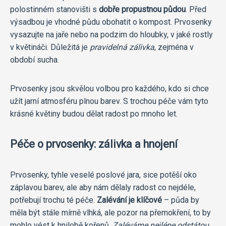
polostinném stanovišti s
dobře propustnou půdou
. Před
výsadbou je vhodné půdu obohatit o kompost. Prvosenky
vysazujte na jaře nebo na podzim do hloubky, v jaké rostly
v květináči. Důležitá je
pravidelná zálivka
, zejména v
období sucha.
Prvosenky jsou skvělou volbou pro každého, kdo si chce
užít jarní atmosféru plnou barev. S trochou péče vám tyto
krásné květiny budou dělat radost po mnoho let.
Péče o prvosenky: zálivka a hnojení
Prvosenky, tyhle veselé poslové jara, sice potěší oko
záplavou barev, ale aby nám dělaly radost co nejdéle,
potřebují trochu té péče.
Zalévání je klíčové
– půda by
měla být stále mírně vlhká, ale pozor na přemokření, to by
mohlo vést k hnilobě kořenů.
Zaléváme nejlépe odstátou