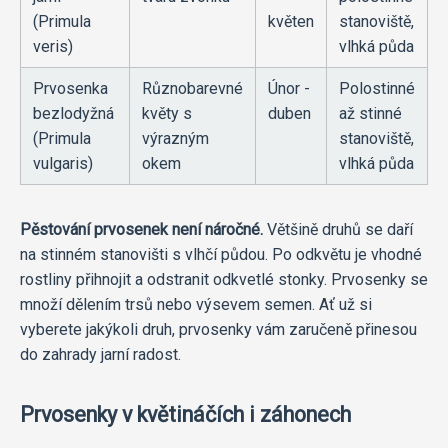
(Primula
květen
stanoviště,
veris)
vlhká půda
Prvosenka
Různobarevné
Únor -
Polostinné
bezlodyžná
květy s
duben
až stinné
(Primula
výrazným
stanoviště,
vulgaris)
okem
vlhká půda
Pěstování prvosenek není náročné.
Většině druhů se daří
na stinném stanovišti s vlhčí půdou. Po odkvětu je vhodné
rostliny přihnojit a odstranit odkvetlé stonky. Prvosenky se
množí dělením trsů nebo výsevem semen. Ať už si
vyberete jakýkoli druh, prvosenky vám zaručeně přinesou
do zahrady jarní radost.
Prvosenky v květináčích i záhonech