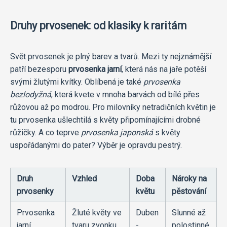
Druhy prvosenek: od klasiky k raritám
Svět prvosenek je plný barev a tvarů. Mezi ty nejznámější
patří bezesporu
prvosenka jarní
, která nás na jaře potěší
svými žlutými kvítky. Oblíbená je také
prvosenka
bezlodyžná
, která kvete v mnoha barvách od bílé přes
růžovou až po modrou. Pro milovníky netradičních květin je
tu prvosenka ušlechtilá s květy připomínajícími drobné
růžičky. A co teprve
prvosenka japonská
s květy
uspořádanými do pater? Výběr je opravdu pestrý.
Druh
Vzhled
Doba
Nároky na
prvosenky
květu
pěstování
Prvosenka
Žluté květy ve
Duben
Slunné až
jarní
tvaru zvonku
-
polostinné