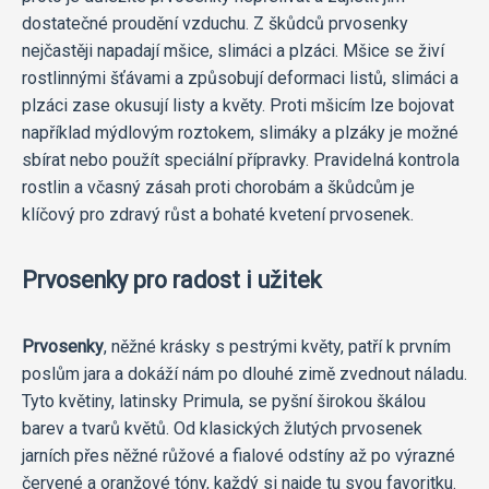
dostatečné proudění vzduchu. Z škůdců prvosenky
nejčastěji napadají mšice, slimáci a plzáci. Mšice se živí
rostlinnými šťávami a způsobují deformaci listů, slimáci a
plzáci zase okusují listy a květy. Proti mšicím lze bojovat
například mýdlovým roztokem, slimáky a plzáky je možné
sbírat nebo použít speciální přípravky. Pravidelná kontrola
rostlin a včasný zásah proti chorobám a škůdcům je
klíčový pro zdravý růst a bohaté kvetení prvosenek.
Prvosenky pro radost i užitek
Prvosenky
, něžné krásky s pestrými květy, patří k prvním
poslům jara a dokáží nám po dlouhé zimě zvednout náladu.
Tyto květiny, latinsky Primula, se pyšní širokou škálou
barev a tvarů květů. Od klasických žlutých prvosenek
jarních přes něžné růžové a fialové odstíny až po výrazné
červené a oranžové tóny, každý si najde tu svou favoritku.