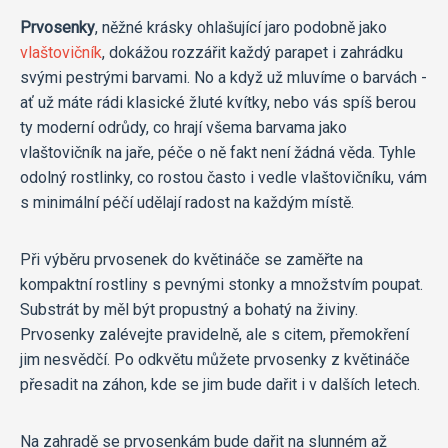
Prvosenky
, něžné krásky ohlašující jaro podobně jako
vlaštovičník
, dokážou rozzářit každý parapet i zahrádku
svými pestrými barvami. No a když už mluvíme o barvách -
ať už máte rádi klasické žluté kvítky, nebo vás spíš berou
ty moderní odrůdy, co hrají všema barvama jako
vlaštovičník na jaře, péče o ně fakt není žádná věda. Tyhle
odolný rostlinky, co rostou často i vedle vlaštovičníku, vám
s minimální péčí udělají radost na každým místě.
Při výběru prvosenek do květináče se zaměřte na
kompaktní rostliny s pevnými stonky a množstvím poupat.
Substrát by měl být propustný a bohatý na živiny.
Prvosenky zalévejte pravidelně, ale s citem, přemokření
jim nesvědčí. Po odkvětu můžete prvosenky z květináče
přesadit na záhon, kde se jim bude dařit i v dalších letech.
Na zahradě se prvosenkám bude dařit na slunném až