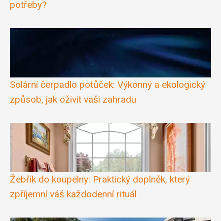
potřeby?
Solární čerpadlo potůček: Výkonný a ekologický
způsob, jak oživit vaši zahradu
Žebřík do koupelny: Praktický doplněk, který
zpříjemní váš každodenní rituál