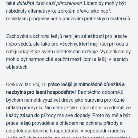
také
důležitá část naší přirozenosti
. Lidem by mohly být
nabídnuty alternativy ke zdrojům dřeva, jako např.
recyklační programy nebo používání přátelských materiálů.
Zachování a ochrana lešijů není jen záležitostí pro lesaře
nebo vědců, ale také pro všechny, kteří mají rádi přírodu a
chtějí přispět ke světu udržitelného rozvoje. Výsledkem by
mohlo být harmonické soužití mezi lidmi a lešiji v lesních
oblastech.
Celkově lze říci, že
práce lešijů je mimořádně důležitá a
nezbytná pro lesní hospodářství
. Bez těchto odborníků
bychom nemohli využívat dřevo jako surovinu pro různé
oblasti průmyslu. Nicméně je také důležité si uvědomit, že
každý zásah do přírody má své dopady. Proto by měla být
práce lešijů prováděna s ohledem na ochranu přírody a
udržitelnost lesního hospodářství. V neposlední řadě by