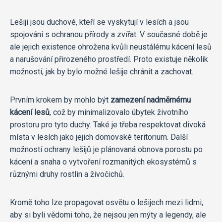
Lešiji jsou duchové, kteří se vyskytují v lesích a jsou
spojováni s ochranou přírody a zvířat. V současné době je
ale jejich existence ohrožena kvůli neustálému kácení lesů
a narušování přirozeného prostředí. Proto existuje několik
možností, jak by bylo možné lešije chránit a zachovat.
Prvním krokem by mohlo být
zamezení nadměrnému
kácení lesů
, což by minimalizovalo úbytek životního
prostoru pro tyto duchy. Také je třeba respektovat divoká
místa v lesích jako jejich domovské teritorium. Další
možností ochrany lešijů je plánovaná obnova porostu po
kácení a snaha o vytvoření rozmanitých ekosystémů s
různými druhy rostlin a živočichů.
Kromě toho lze propagovat osvětu o lešijech mezi lidmi,
aby si byli vědomi toho, že nejsou jen mýty a legendy, ale