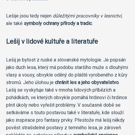
Lešije jsou tedy nejen
důležitými pracovníky v lesnictví
,
ale také
symboly ochrany přírody a tradic
.
Lešij v lidové kultuře a literatuře
Lešij je bytost z ruské a slovanské mytologie. Je popsán
jako duch lesa, který má podobu staršího muže s dlouhými
vlasy a vousy, obvykle oděný do pláště vyrobeného z kůry
stromů. Jeho úlohou je
chránit les a jeho obyvatelstvo
.
Lešij se vyskytuje také v mnoha lidových příbězích a
pohádkách, ve kterých obvykle pomáhá hrdinovi či hrdince
plnit úkoly nebo vyřešit problémy. V současné době se
setkáváme s touto postavou také v literatuře, kde slouží
jako inspirace pro fantasy prvky. Přestože má lešij někdy
pověst strašidelné postavy z temného lesa, je zároveň