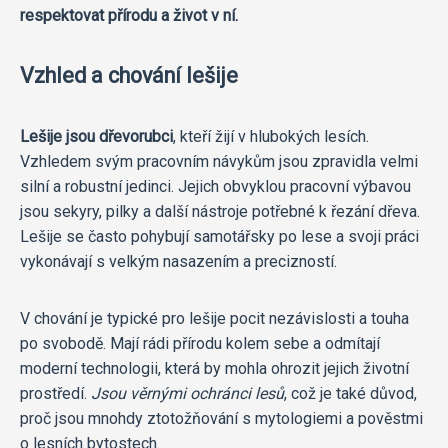
respektovat přírodu a život v ní.
Vzhled a chování lešije
Lešije jsou dřevorubci
, kteří žijí v hlubokých lesích.
Vzhledem svým pracovním návykům jsou zpravidla velmi
silní a robustní jedinci. Jejich obvyklou pracovní výbavou
jsou sekyry, pilky a další nástroje potřebné k řezání dřeva.
Lešije se často pohybují samotářsky po lese a svoji práci
vykonávají s velkým nasazením a precizností.
V chování je typické pro lešije pocit nezávislosti a touha
po svobodě. Mají rádi přírodu kolem sebe a odmítají
moderní technologii, která by mohla ohrozit jejich životní
prostředí.
Jsou věrnými ochránci lesů
, což je také důvod,
proč jsou mnohdy ztotožňování s mytologiemi a pověstmi
o lesních bytostech.