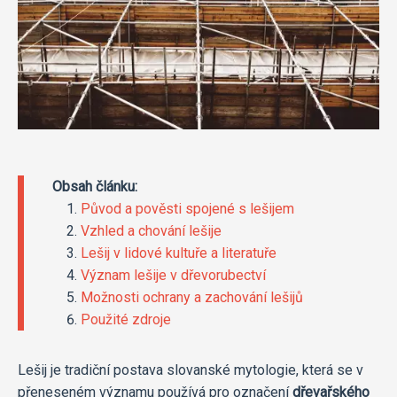
Obsah článku:
Původ a pověsti spojené s lešijem
Vzhled a chování lešije
Lešij v lidové kultuře a literatuře
Význam lešije v dřevorubectví
Možnosti ochrany a zachování lešijů
Použité zdroje
Lešij je tradiční postava slovanské mytologie, která se v
přeneseném významu používá pro označení
dřevařského