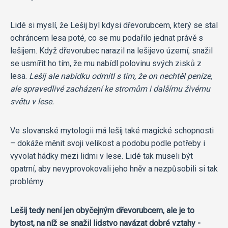
Lidé si myslí, že Lešij byl kdysi dřevorubcem, který se stal
ochráncem lesa poté, co se mu podařilo jednat právě s
lešijem. Když dřevorubec narazil na lešijevo území, snažil
se usmířit ho tím, že mu nabídl polovinu svých zisků z
lesa.
Lešij ale nabídku odmítl s tím, že on nechtěl peníze,
ale spravedlivé zacházení ke stromům i dalšímu živému
světu v lese.
Ve slovanské mytologii má lešij také magické schopnosti
– dokáže měnit svoji velikost a podobu podle potřeby i
vyvolat hádky mezi lidmi v lese. Lidé tak museli být
opatrní, aby nevyprovokovali jeho hněv a nezpůsobili si tak
problémy.
Lešij tedy není jen obyčejným dřevorubcem, ale je to
bytost, na níž se snažil lidstvo navázat dobré vztahy -