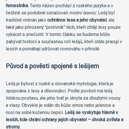
řemeslníka
. Tento název pochází z ruského jazyka a v
češtině se podobně označovali
místní lesníci
. Lešij byl
tradičně vnímán jako
ochránce lesa a jeho obyvatel
, ale
také jako přirozený "protivník" těch, kteří chtějí lesy pouze
vykácet a znečistit. V tomto článku se budeme blíže
zabývat historií a současnou rolí lešijů, kteří stále pracují v
lesích a pomáhají udržovat rovnováhu v přírodě.
Původ a pověsti spojené s lešijem
Lešij je bytost z ruské a slovanské mytologie, která je
spojována s lesy a dřevorubci. Podle pověstí má lešij
lidskou postavu, ale jeho tvář je skryta za dlouhými vousy
a vlasy. Obvykle je oděn do kůže srnce nebo jelenice a
nosí na sobě koženou čepici.
Lešij se vyskytuje hlavně v
lesích, kde chrání ochrany jejich obyvatel – divoká zvířata a
stromy.