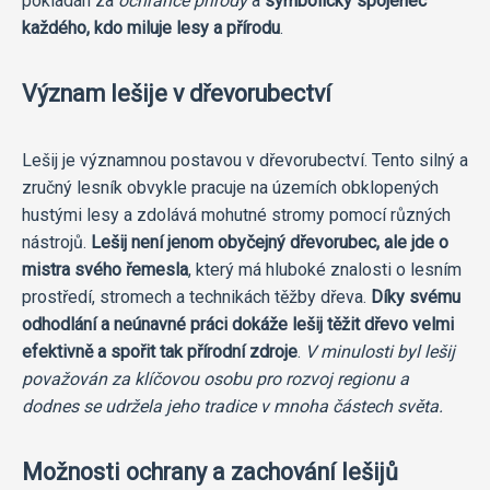
pokládán za
ochránce přírody
a
symbolický spojenec
každého, kdo miluje lesy a přírodu
.
Význam lešije v dřevorubectví
Lešij je významnou postavou v dřevorubectví. Tento silný a
zručný lesník obvykle pracuje na územích obklopených
hustými lesy a zdolává mohutné stromy pomocí různých
nástrojů.
Lešij není jenom obyčejný dřevorubec, ale jde o
mistra svého řemesla
, který má hluboké znalosti o lesním
prostředí, stromech a technikách těžby dřeva.
Díky svému
odhodlání a neúnavné práci dokáže lešij těžit dřevo velmi
efektivně a spořit tak přírodní zdroje
.
V minulosti byl lešij
považován za klíčovou osobu pro rozvoj regionu a
dodnes se udržela jeho tradice v mnoha částech světa.
Možnosti ochrany a zachování lešijů