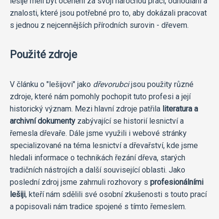
lešije měli být oceněni za svoji náročnou práci, odhodlání a
znalosti, které jsou potřebné pro to, aby dokázali pracovat
s jednou z nejcennějších přírodních surovin - dřevem.
Použité zdroje
V článku o "lešijovi" jako
dřevorubci
jsou použity různé
zdroje, které nám pomohly pochopit tuto profesi a její
historický význam. Mezi hlavní zdroje patřila
literatura a
archivní dokumenty
zabývající se historií lesnictví a
řemesla dřevaře. Dále jsme využili i webové stránky
specializované na téma lesnictví a dřevařství, kde jsme
hledali informace o technikách řezání dřeva, starých
tradičních nástrojích a další související oblasti. Jako
poslední zdroj jsme zahrnuli rozhovory s
profesionálními
lešiji
, kteří nám sdělili své osobní zkušenosti s touto prací
a popisovali nám tradice spojené s tímto řemeslem.