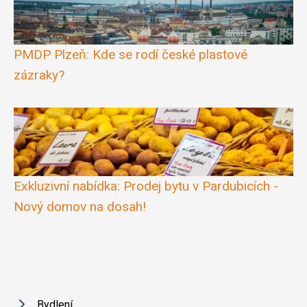
PMDP Plzeň: Kde se rodí české plastové
zázraky?
Exkluzivní nabídka: Prodej bytu v Pardubicích -
Nový domov na dosah!
Bydlení