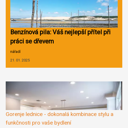
Benzínová pila: Váš nejlepší přítel při
práci se dřevem
nářadí
21. 01. 2025
Gorenje lednice - dokonalá kombinace stylu a
funkčnosti pro vaše bydlení