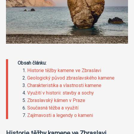
Obsah článku:
Historie těžby kamene ve Zbraslavi
Geologický původ zbraslavského kamene
Charakteristika a vlastnosti kamene
Využití v historii: stavby a sochy
Zbraslavský kámen v Praze
Současná těžba a využití
Zajímavosti a legendy o kameni
Historie těžby kamene ve Zbraslavi