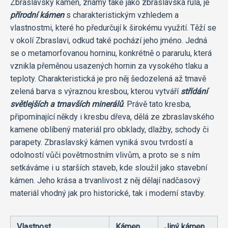
Zbraslavský kámen, známý také jako zbraslavská rula, je
přírodní kámen
s charakteristickým vzhledem a
vlastnostmi, které ho předurčují k širokému využití. Těží se
v okolí Zbraslavi, odkud také pochází jeho jméno. Jedná
se o metamorfovanou horninu, konkrétně o pararulu, která
vznikla přeměnou usazených hornin za vysokého tlaku a
teploty. Charakteristická je pro něj šedozelená až tmavě
zelená barva s výraznou kresbou, kterou vytváří
střídání
světlejších a tmavších minerálů
. Právě tato kresba,
připomínající někdy i kresbu dřeva, dělá ze zbraslavského
kamene oblíbený materiál pro obklady, dlažby, schody či
parapety. Zbraslavský kámen vyniká svou tvrdostí a
odolností vůči povětrnostním vlivům, a proto se s ním
setkáváme i u starších staveb, kde sloužil jako stavební
kámen. Jeho krása a trvanlivost z něj dělají nadčasový
materiál vhodný jak pro historické, tak i moderní stavby.
Vlastnost
Kámen
Jiný kámen