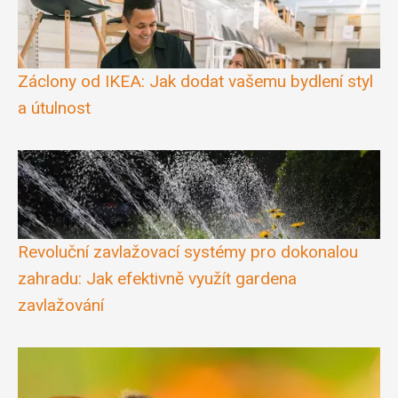
Záclony od IKEA: Jak dodat vašemu bydlení styl
a útulnost
Revoluční zavlažovací systémy pro dokonalou
zahradu: Jak efektivně využít gardena
zavlažování