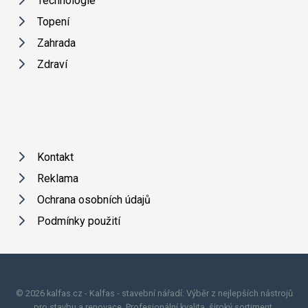
Technologie
Topení
Zahrada
Zdraví
Kontakt
Reklama
Ochrana osobních údajů
Podmínky použití
© 2026 kalfas.cz - Kalfas - stavební nářadí: Výběr z nejlepších nástrojů
pro stavbu a renovace. Profesionální kvalita, široký sortiment.