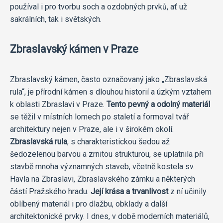
používal i pro tvorbu soch a ozdobných prvků, ať už
sakrálních, tak i světských.
Zbraslavský kámen v Praze
Zbraslavský kámen, často označovaný jako „Zbraslavská
rula“, je přírodní kámen s dlouhou historií a úzkým vztahem
k oblasti Zbraslavi v Praze.
Tento pevný a odolný materiál
se těžil v místních lomech po staletí a formoval tvář
architektury nejen v Praze, ale i v širokém okolí.
Zbraslavská rula
, s charakteristickou šedou až
šedozelenou barvou a zrnitou strukturou, se uplatnila při
stavbě mnoha významných staveb, včetně kostela sv.
Havla na Zbraslavi, Zbraslavského zámku a některých
částí Pražského hradu.
Její krása a trvanlivost
z ní učinily
oblíbený materiál i pro dlažbu, obklady a další
architektonické prvky. I dnes, v době moderních materiálů,