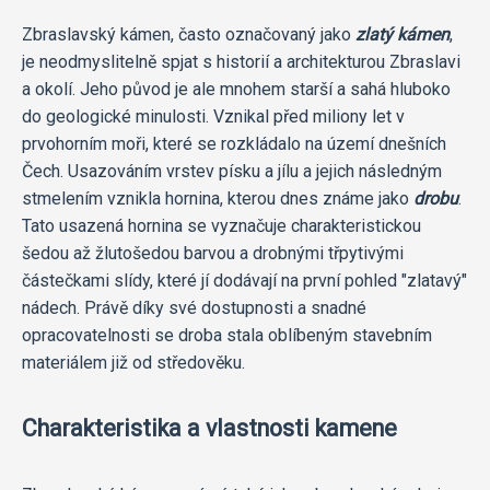
Zbraslavský kámen, často označovaný jako
zlatý kámen
,
je neodmyslitelně spjat s historií a architekturou Zbraslavi
a okolí. Jeho původ je ale mnohem starší a sahá hluboko
do geologické minulosti. Vznikal před miliony let v
prvohorním moři, které se rozkládalo na území dnešních
Čech. Usazováním vrstev písku a jílu a jejich následným
stmelením vznikla hornina, kterou dnes známe jako
drobu
.
Tato usazená hornina se vyznačuje charakteristickou
šedou až žlutošedou barvou a drobnými třpytivými
částečkami slídy, které jí dodávají na první pohled "zlatavý"
nádech. Právě díky své dostupnosti a snadné
opracovatelnosti se droba stala oblíbeným stavebním
materiálem již od středověku.
Charakteristika a vlastnosti kamene