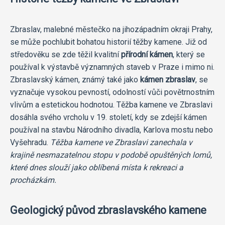
Zbraslav, malebné městečko na jihozápadním okraji Prahy,
se může pochlubit bohatou historií těžby kamene. Již od
středověku se zde těžil kvalitní
přírodní kámen
, který se
používal k výstavbě významných staveb v Praze i mimo ni.
Zbraslavský kámen, známý také jako
kámen zbraslav
, se
vyznačuje vysokou pevností, odolností vůči povětrnostním
vlivům a estetickou hodnotou. Těžba kamene ve Zbraslavi
dosáhla svého vrcholu v 19. století, kdy se zdejší kámen
používal na stavbu Národního divadla, Karlova mostu nebo
Vyšehradu.
Těžba kamene ve Zbraslavi zanechala v
krajině nesmazatelnou stopu v podobě opuštěných lomů,
které dnes slouží jako oblíbená místa k rekreaci a
procházkám.
Geologický původ zbraslavského kamene