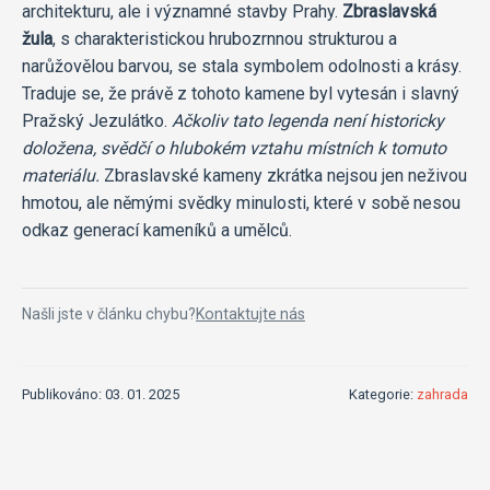
architekturu, ale i významné stavby Prahy.
Zbraslavská
žula
, s charakteristickou hrubozrnnou strukturou a
narůžovělou barvou, se stala symbolem odolnosti a krásy.
Traduje se, že právě z tohoto kamene byl vytesán i slavný
Pražský Jezulátko.
Ačkoliv tato legenda není historicky
doložena, svědčí o hlubokém vztahu místních k tomuto
materiálu.
Zbraslavské kameny zkrátka nejsou jen neživou
hmotou, ale němými svědky minulosti, které v sobě nesou
odkaz generací kameníků a umělců.
Našli jste v článku chybu?
Kontaktujte nás
Publikováno: 03. 01. 2025
Kategorie:
zahrada