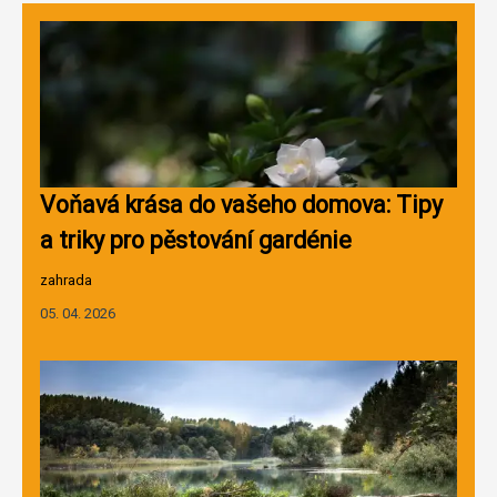
Voňavá krása do vašeho domova: Tipy
a triky pro pěstování gardénie
zahrada
05. 04. 2026