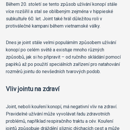
Během 20. století se tento způsob užívání konopí stále
více rozšířil a stal se oblíbeným zejména v hippieské
subkultuře 60. let. Joint také hrál důležitou roli v
protiválečné kampani během vietnamské války.
Dnes je joint stále velmi populárním způsobem užívání
konopí po celém světě a existuje mnoho různých
způsobů, jak si ho připravit – od ručního skládání pomocí
papírků až po použití speciálních zařízení pro natahování
rozměrů jointu do nevšedních tvarových podob.
Vliv jointu na zdraví
Joint, neboli kouření konopí, má negativní vliv na zdraví.
Pravidelné užívání může vyvolávat řadu zdravotních
problémů, například respiračního traktu a cév. Kouření
jointů způsobuje dráždění sliznic dýchacích cest a může