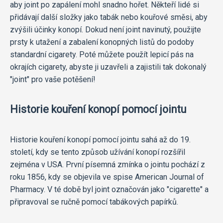
aby joint po zapálení mohl snadno hořet. Někteří lidé si
přidávají další složky jako tabák nebo kouřové směsi, aby
zvýšili účinky konopí. Dokud není joint navinutý, použijte
prsty k utažení a zabalení konopných listů do podoby
standardní cigarety. Poté můžete použít lepicí pás na
okrajích cigarety, abyste ji uzavřeli a zajistili tak dokonalý
"joint" pro vaše potěšení!
Historie kouření konopí pomocí jointu
Historie kouření konopí pomocí jointu sahá až do 19.
století, kdy se tento způsob užívání konopí rozšířil
zejména v USA. První písemná zmínka o jointu pochází z
roku 1856, kdy se objevila ve spise American Journal of
Pharmacy. V té době byl joint označován jako "cigarette" a
připravoval se ručně pomocí tabákových papírků.