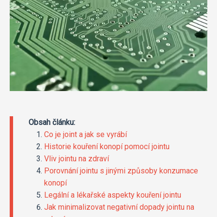
Obsah článku:
Co je joint a jak se vyrábí
Historie kouření konopí pomocí jointu
Vliv jointu na zdraví
Porovnání jointu s jinými způsoby konzumace
konopí
Legální a lékařské aspekty kouření jointu
Jak minimalizovat negativní dopady jointu na