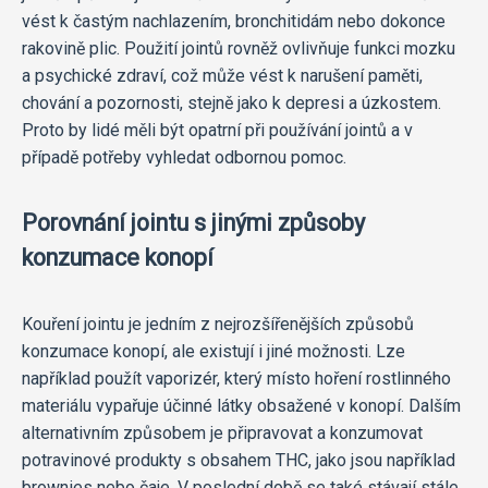
vést k častým nachlazením, bronchitidám nebo dokonce
rakovině plic. Použití jointů rovněž ovlivňuje funkci mozku
a psychické zdraví, což může vést k narušení paměti,
chování a pozornosti, stejně jako k depresi a úzkostem.
Proto by lidé měli být opatrní při používání jointů a v
případě potřeby vyhledat odbornou pomoc.
Porovnání jointu s jinými způsoby
konzumace konopí
Kouření jointu je jedním z nejrozšířenějších způsobů
konzumace konopí, ale existují i jiné možnosti. Lze
například použít vaporizér, který místo hoření rostlinného
materiálu vypařuje účinné látky obsažené v konopí. Dalším
alternativním způsobem je připravovat a konzumovat
potravinové produkty s obsahem THC, jako jsou například
brownies nebo čaje. V poslední době se také stávají stále