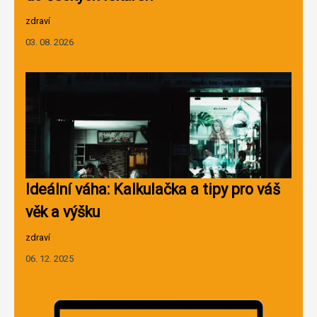
zdraví
03. 08. 2026
Ideální váha: Kalkulačka a tipy pro váš
věk a výšku
zdraví
06. 12. 2025