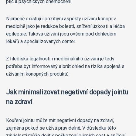
plic a psychických onemocnění.
Nicméně existují i pozitivní aspekty užívání konopí v
medicíně jako je redukce bolesti, snížení úzkosti a léčba
epilepsie. Taková užívání jsou ovšem pod dohledem
lékařů a specializovaných center.
Z hlediska legálnosti i medicinálního užívání je tedy
potřeba být informovaný a brát ohled na rizika spojená s
užíváním konopných produktů.
Jak minimalizovat negativní dopady jointu
na zdraví
Kouření jointu může mít negativní dopady na zdraví,
zejména pokud se užívá pravidelně. V důsledku této
závislosti může dojít k poškození plicních cest a snížení