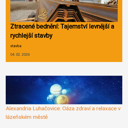
Ztracené bednění: Tajemství levnější a
rychlejší stavby
stavba
04. 02. 2026
Alexandria Luhačovice: Oáza zdraví a relaxace v
lázeňském městě