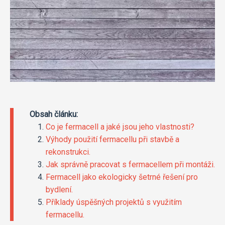
Obsah článku:
Co je fermacell a jaké jsou jeho vlastnosti?
Výhody použití fermacellu při stavbě a
rekonstrukci.
Jak správně pracovat s fermacellem při montáži.
Fermacell jako ekologicky šetrné řešení pro
bydlení.
Příklady úspěšných projektů s využitím
fermacellu.