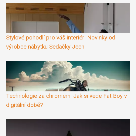
Stylové pohodlí pro váš interiér: Novinky od
výrobce nábytku Sedačky Jech
Technologie za chromem: Jak si vede Fat Boy v
digitální době?