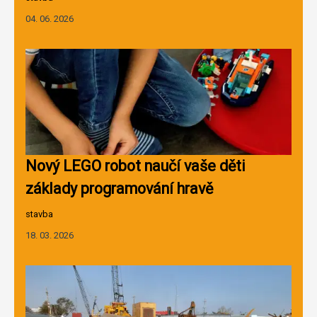
04. 06. 2026
Nový LEGO robot naučí vaše děti
základy programování hravě
stavba
18. 03. 2026