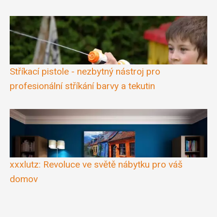
Stříkací pistole - nezbytný nástroj pro
profesionální stříkání barvy a tekutin
xxxlutz: Revoluce ve světě nábytku pro váš
domov