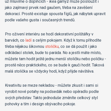
už mluvíme o doplňcích - ikea garnyz může posloužit i
jako zajímavý prvek nad gaučem, třeba na zavěšení
dekorací. Prostě existuje spousta fíglů, jak nábytek upravit
podle vašeho gusta i současných trendů.
Pro oživení interiéru se hodí dekorativní polštářky v
barvách, co
ladí
s celým pokojem. Když k tomu přihodíte
třeba nějakou šikovnou
stoličku
, co se dá použít i jako
odkládací stolek, bude to paráda. No a jestli máte místo,
můžete tam hodit ještě jednu menší stoličku nebo poličku -
prostě něco praktického, co se bude k gauči hodit. Taková
malá stolička se vždycky hodí, když přijde návštěva.
Kreativitu se meze nekladou - můžete zkusit i sami si
vyrobit nové potahy na podsedák nebo opěradlo podle
svých představ. Takto jednoduše změníte celkový styl
pohovky a tím i design obývacího pokoje.