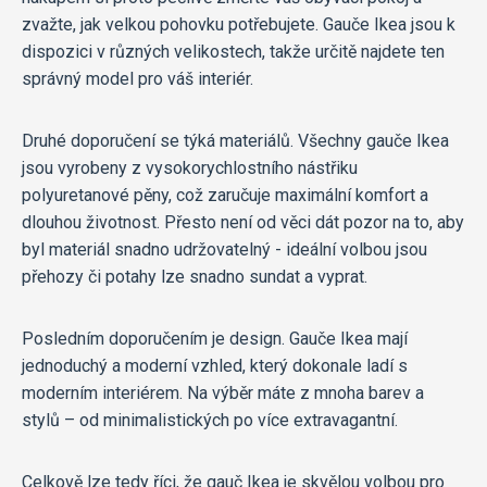
zvažte, jak velkou pohovku potřebujete. Gauče Ikea jsou k
dispozici v různých velikostech, takže určitě najdete ten
správný model pro váš interiér.
Druhé doporučení se týká materiálů. Všechny gauče Ikea
jsou vyrobeny z vysokorychlostního nástřiku
polyuretanové pěny, což zaručuje maximální komfort a
dlouhou životnost. Přesto není od věci dát pozor na to, aby
byl materiál snadno udržovatelný - ideální volbou jsou
přehozy či potahy lze snadno sundat a vyprat.
Posledním doporučením je design. Gauče Ikea mají
jednoduchý a moderní vzhled, který dokonale ladí s
moderním interiérem. Na výběr máte z mnoha barev a
stylů – od minimalistických po více extravagantní.
Celkově lze tedy říci, že gauč Ikea je skvělou volbou pro