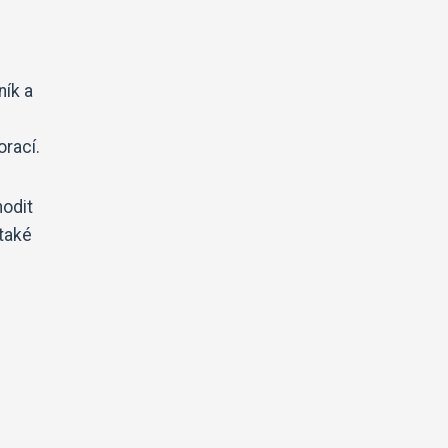
ník a
orací.
hodit
také