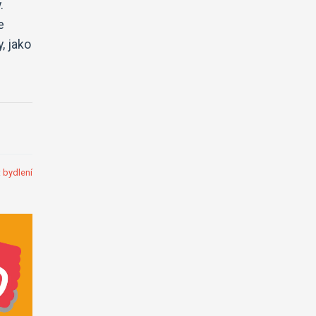
.
e
, jako
:
bydlení