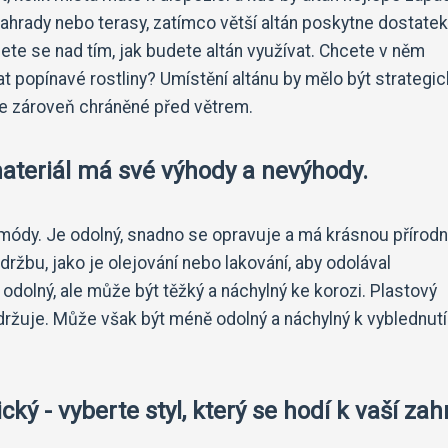
zahrady nebo terasy, zatímco větší altán poskytne dostatek
ete se nad tím, jak budete altán využívat. Chcete v něm
vat popínavé rostliny? Umístění altánu by mělo být strategic
le zároveň chráněné před větrem.
 materiál má své výhody a nevýhody.
z módy. Je odolný, snadno se opravuje a má krásnou přírodn
ržbu, jako je olejování nebo lakování, aby odolával
odolný, ale může být těžký a náchylný ke korozi. Plastový
držuje. Může však být méně odolný a náchylný k vyblednutí
ický - vyberte styl, který se hodí k vaší za