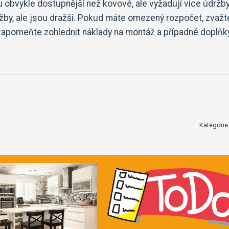
ou obvykle dostupnější než kovové, ale vyžadují více údržby
ržby, ale jsou dražší. Pokud máte omezený rozpočet, zvažt
ezapomeňte zohlednit náklady na montáž a případné doplňky
Kategorie