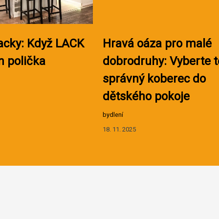
acky: Když LACK
Hravá oáza pro malé
n polička
dobrodruhy: Vyberte 
správný koberec do
dětského pokoje
bydlení
18. 11. 2025