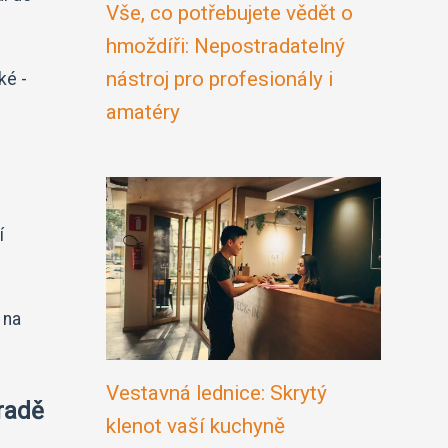
Vše, co potřebujete vědět o
hmoždíři: Nepostradatelný
nástroj pro profesionály i
ké -
amatéry
í
 na
Vestavná lednice: Skrytý
hradě
klenot vaší kuchyně