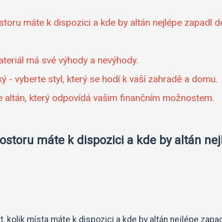
ostoru máte k dispozici a kde by altán nejlépe zapadl d
materiál má své výhody a nevýhody.
cký - vyberte styl, který se hodí k vaší zahradě a domu.
te altán, který odpovídá vašim finančním možnostem.
rostoru máte k dispozici a kde by altán ne
t, kolik místa máte k dispozici a kde by altán nejlépe zapa