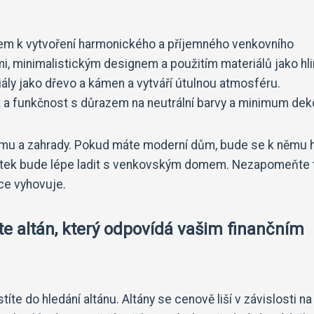
kem k vytvoření harmonického a příjemného venkovního
mi, minimalistickým designem a použitím materiálů jako hli
riály jako dřevo a kámen a vytváří útulnou atmosféru.
t a funkčnost s důrazem na neutrální barvy a minimum dek
domu a zahrady. Pokud máte moderní dům, bude se k němu 
bytek bude lépe ladit s venkovským domem. Nezapomeňte 
íce vyhovuje.
te altán, který odpovídá vašim finančním
íte do hledání altánu. Altány se cenově liší v závislosti na