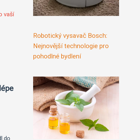
o vaší
Robotický vysavač Bosch:
Nejnovější technologie pro
pohodlné bydlení
jlépe
dl do