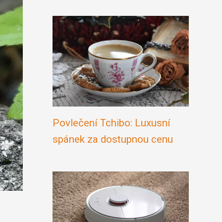
Povlečení Tchibo: Luxusní
spánek za dostupnou cenu