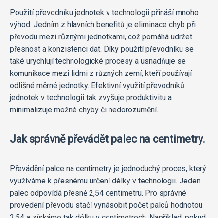
Použití převodníku jednotek v technologii přináší mnoho
výhod. Jedním z hlavních benefitů je eliminace chyb při
převodu mezi různými jednotkami, což pomáhá udržet
přesnost a konzistenci dat. Díky použití převodníku se
také urychlují technologické procesy a usnadňuje se
komunikace mezi lidmi z různých zemí, kteří používají
odlišné měrné jednotky. Efektivní využití převodníků
jednotek v technologii tak zvyšuje produktivitu a
minimalizuje možné chyby či nedorozumění.
Jak správně převádět palec na centimetry.
Převádění palce na centimetry je jednoduchý proces, který
využíváme k přesnému určení délky v technologii. Jeden
palec odpovídá přesně 2,54 centimetru. Pro správné
provedení převodu stačí vynásobit počet palců hodnotou
2,54 a získáme tak délku v centimetrech. Například, pokud