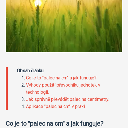
Obsah článku:
Co je to "palec na cm" a jak funguje?
Výhody použití převodníku jednotek v
technologii.
Jak správně převádět palec na centimetry.
Aplikace "palec na cm" v praxi.
Co je to "palec na cm" a jak funguje?