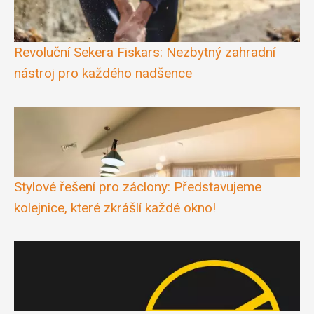
Revoluční Sekera Fiskars: Nezbytný zahradní
nástroj pro každého nadšence
Stylové řešení pro záclony: Představujeme
kolejnice, které zkrášlí každé okno!