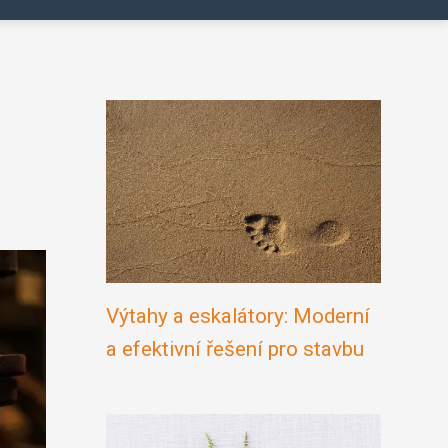
Výtahy a eskalátory: Moderní
a efektivní řešení pro stavbu