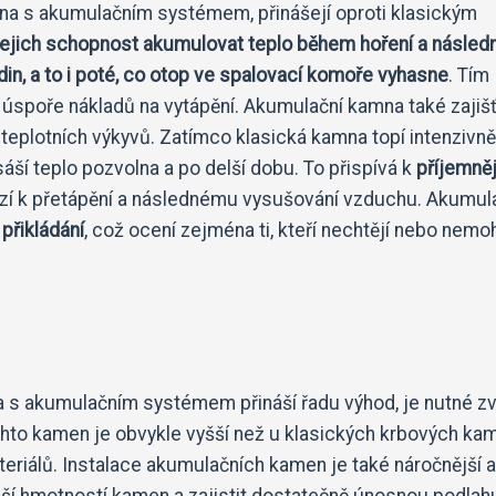
na s akumulačním systémem, přinášejí oproti klasickým
jejich schopnost akumulovat teplo během hoření a násled
in, a to i poté, co otop ve spalovací komoře vyhasne
. Tím
 k úspoře nákladů na vytápění. Akumulační kamna také zajišť
 teplotních výkyvů. Zatímco klasická kamna topí intenzivně,
áší teplo pozvolna a po delší dobu. To přispívá k
příjemně
hází k přetápění a následnému vysušování vzduchu. Akumu
 přikládání
, což ocení zejména ti, kteří nechtějí nebo nemo
s akumulačním systémem přináší řadu výhod, je nutné zvá
hto kamen je obvykle vyšší než u klasických krbových kam
teriálů. Instalace akumulačních kamen je také náročnější a
šší hmotností kamen a zajistit dostatečně únosnou podlah