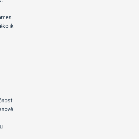
kamen.
ěkolik
ačnost
cenově
ou