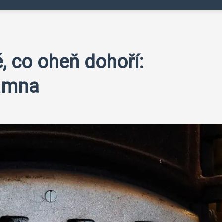
é, co oheň dohoří:
amna