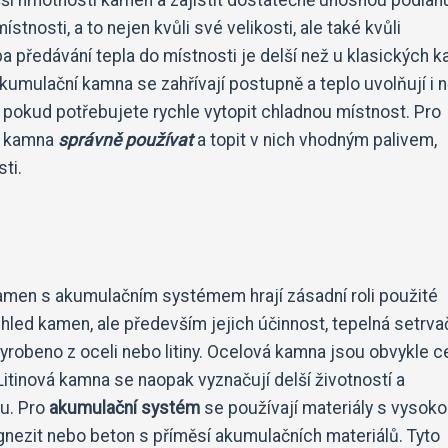
ístnosti, a to nejen kvůli své velikosti, ale také kvůli
 předávání tepla do místnosti je delší než u klasických 
umulační kamna se zahřívají postupně a teplo uvolňují i ​​n
 pokud potřebujete rychle vytopit chladnou místnost. Pro
ní kamna
správně používat
a topit v nich vhodným palivem,
ti.
men s akumulačním systémem hrají zásadní roli použité
zhled kamen, ale především jejich účinnost, tepelná setrv
vyrobeno z oceli nebo litiny. Ocelová kamna jsou obvykle 
Litinová kamna se naopak vyznačují delší životností a
bu. Pro
akumulační systém
se používají materiály s vysok
gnezit nebo beton s příměsí akumulačních materiálů. Tyto