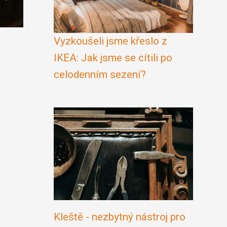
Vyzkoušeli jsme křeslo z
IKEA: Jak jsme se cítili po
celodenním sezení?
Kleště - nezbytný nástroj pro