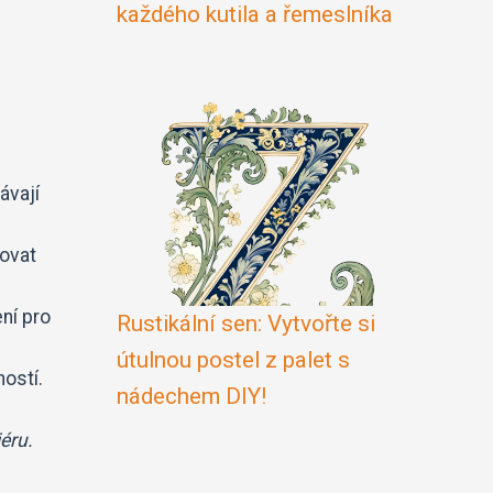
každého kutila a řemeslníka
ávají
ňovat
ení pro
Rustikální sen: Vytvořte si
i
útulnou postel z palet s
ostí.
nádechem DIY!
éru.