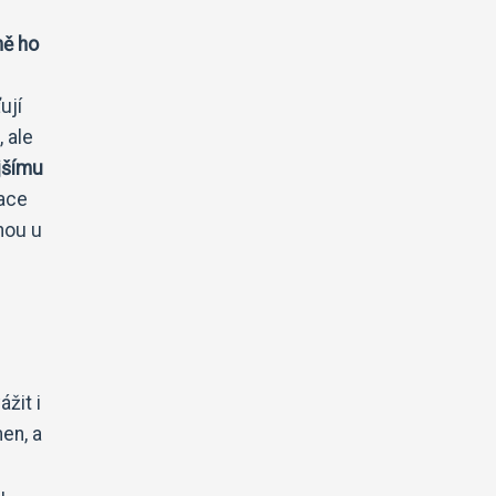
ně ho
ují
 ale
jšímu
lace
hou u
žit i
en, a
u.