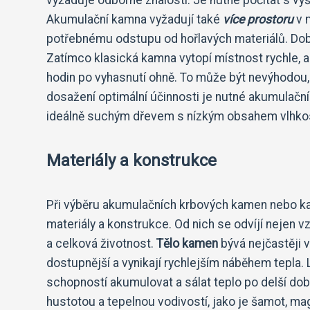
Akumulační kamna vyžadují také
více prostoru
v m
potřebnému odstupu od hořlavých materiálů. Doba
Zatímco klasická kamna vytopí místnost rychle, ak
hodin po vyhasnutí ohně. To může být nevýhodou,
dosažení optimální účinnosti je nutné akumulač
ideálně suchým dřevem s nízkým obsahem vlhkos
Materiály a konstrukce
Při výběru akumulačních krbových kamen nebo ka
materiály a konstrukce. Od nich se odvíjí nejen v
a celková životnost.
Tělo kamen
bývá nejčastěji 
dostupnější a vynikají rychlejším náběhem tepla. 
schopností akumulovat a sálat teplo po delší do
hustotou a tepelnou vodivostí, jako je šamot, ma