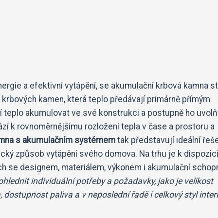
nergie a efektivní vytápění, se akumulační krbová kamna st
ch krbových kamen, která teplo předávají primárně přímým
 teplo akumulovat ve své konstrukci a postupně ho uvol
ází k rovnoměrnějšímu rozložení tepla v čase a prostoru a
amna s akumulačním systémem
tak představují ideální řeš
etický způsob vytápění svého domova. Na trhu je k dispozic
ích se designem, materiálem, výkonem i akumulační schopn
ohlednit individuální potřeby a požadavky, jako je velikost
dostupnost paliva a v neposlední řadě i celkový styl interi