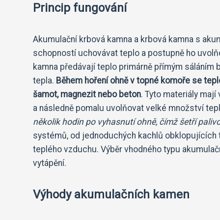
Princip fungování
Akumulační krbová kamna a krbová kamna s akum
schopností uchovávat teplo a postupně ho uvolňo
kamna předávají teplo primárně přímým sáláním 
tepla.
Během hoření ohně v topné komoře se tepl
šamot, magnezit nebo beton
. Tyto materiály maj
a následně pomalu uvolňovat velké množství tep
několik hodin po vyhasnutí ohně, čímž šetří palivo
systémů, od jednoduchých kachlů obklopujících t
teplého vzduchu. Výběr vhodného typu akumulačn
vytápění.
Výhody akumulačních kamen