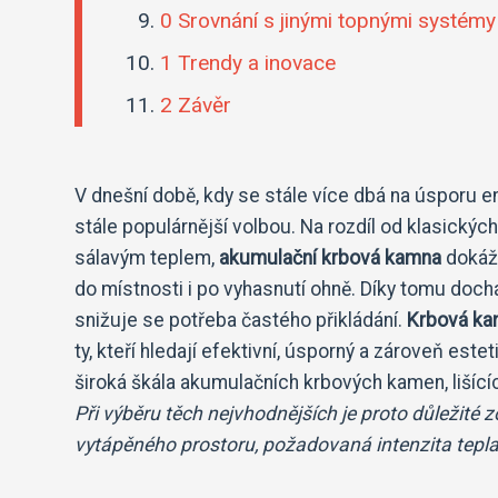
0 Srovnání s jinými topnými systémy
1 Trendy a inovace
2 Závěr
V dnešní době, kdy se stále více dbá na úsporu e
stále populárnější volbou. Na rozdíl od klasický
sálavým teplem,
akumulační krbová kamna
dokáží
do místnosti i po vyhasnutí ohně. Díky tomu doch
snižuje se potřeba častého přikládání.
Krbová k
ty, kteří hledají efektivní, úsporný a zároveň est
široká škála akumulačních krbových kamen, lišíc
Při výběru těch nejvhodnějších je proto důležité z
vytápěného prostoru, požadovaná intenzita tepla, 