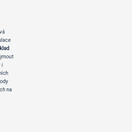
vá
ulace
klad
ojmout
 i
ních
vody
ch na