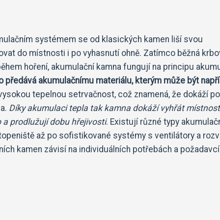
ulačním systémem se od klasických kamen liší svou
vat do místnosti i po vyhasnutí ohně. Zatímco běžná krbo
během hoření, akumulační kamna fungují na principu akum
o předává akumulačnímu materiálu, kterým může být napří
í vysokou tepelnou setrvačnost, což znamená, že dokáží p
la.
Díky akumulaci tepla tak kamna dokáží vyhřát místnost
 a prodlužují dobu hřejivosti
. Existují různé typy akumulač
openiště až po sofistikované systémy s ventilátory a roz
ích kamen závisí na individuálních potřebách a požadavcí