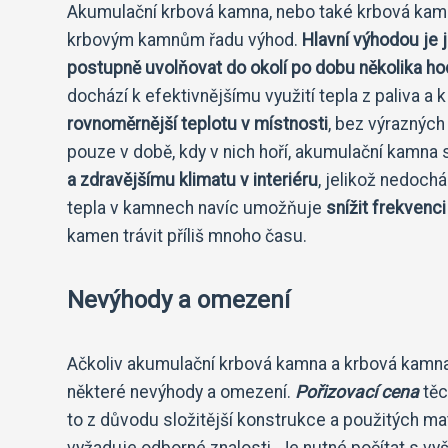
Akumulační krbová kamna, nebo také krbová kam
krbovým kamnům řadu výhod.
Hlavní výhodou je 
postupně uvolňovat do okolí po dobu několika hod
dochází k efektivnějšímu využití tepla z paliva a
rovnoměrnější teplotu v místnosti
, bez výrazných
pouze v době, kdy v nich hoří, akumulační kamna s
a zdravějšímu klimatu v interiéru
, jelikož nedoc
tepla v kamnech navíc umožňuje
snížit frekvenci
kamen trávit příliš mnoho času.
Nevýhody a omezení
Ačkoliv akumulační krbová kamna a krbová kamna 
některé nevýhody a omezení.
Pořizovací cena
těc
to z důvodu složitější konstrukce a použitých ma
vyžaduje odborné znalosti. Je nutné počítat s vy