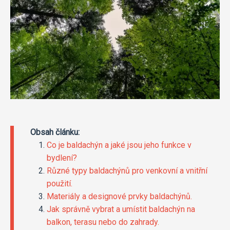
Obsah článku:
Co je baldachýn a jaké jsou jeho funkce v
bydlení?
Různé typy baldachýnů pro venkovní a vnitřní
použití.
Materiály a designové prvky baldachýnů.
Jak správně vybrat a umístit baldachýn na
balkon, terasu nebo do zahrady.