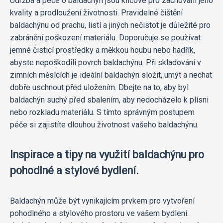
Údržba a péče o baldachýn jsou klíčové pro zachování jeho
kvality a prodloužení životnosti. Pravidelné čištění
baldachýnu od prachu, listí a jiných nečistot je důležité pro
zabránění poškození materiálu. Doporučuje se používat
jemné čisticí prostředky a měkkou houbu nebo hadřík,
abyste nepoškodili povrch baldachýnu. Při skladování v
zimních měsících je ideální baldachýn složit, umýt a nechat
dobře uschnout před uložením. Dbejte na to, aby byl
baldachýn suchý před sbalením, aby nedocházelo k plísni
nebo rozkladu materiálu. S tímto správným postupem
péče si zajistíte dlouhou životnost vašeho baldachýnu.
Inspirace a tipy na využití baldachýnu pro
pohodlné a stylové bydlení.
Baldachýn může být vynikajícím prvkem pro vytvoření
pohodlného a stylového prostoru ve vašem bydlení.