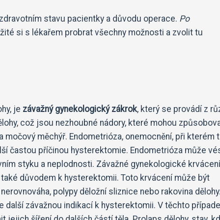
m zdravotním stavu pacientky a důvodu operace.
Po
žité si s lékařem probrat všechny možnosti a zvolit tu
hy, je
závažný gynekologický zákrok
, který se provádí z r
dělohy, což jsou nezhoubné nádory, které mohou způsobov
k na močový měchýř. Endometrióza, onemocnění, při kterém 
alší častou příčinou hysterektomie. Endometrióza může vé
vním styku a neplodnosti. Závažné gynekologické krvácení
t také důvodem k hysterektomii. Toto krvácení může být
nerovnováha, polypy děložní sliznice nebo rakovina dělohy
e další závažnou indikací k hysterektomii. V těchto případ
jejich šíření do dalších částí těla. Prolaps dělohy, stav, k