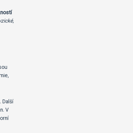
ností
yzické,
jsou
mie,
 Další
n. V
orní