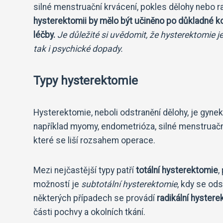
silné menstruační krvácení, pokles dělohy nebo ra
hysterektomii by mělo být učiněno po důkladné 
léčby.
Je důležité si uvědomit, že hysterektomie je
tak i psychické dopady.
Typy hysterektomie
Hysterektomie, neboli odstranění dělohy, je gynek
například myomy, endometrióza, silné menstruační
které se liší rozsahem operace.
Mezi nejčastější typy patří
totální hysterektomie
,
možností je
subtotální hysterektomie
, kdy se od
některých případech se provádí
radikální hyster
části pochvy a okolních tkání.