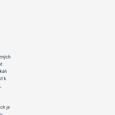
ůzných
at
tkáň
st k
,
.
ech je
dy