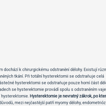
m dochází k chirurgickému odstranění dělohy. Existují růz
něných tkání. Při totální hysterektomii se odstraňuje celá
částečné hysterektomii se odstraňuje pouze horní část děl
padech se hysterektomie provádí spolu s odstraněním vaj
í hysterektomie.
Hysterektomie je nevratný zákrok, po kt
důvodů, mezi nejčastější patří myomy dělohy, endometrióz