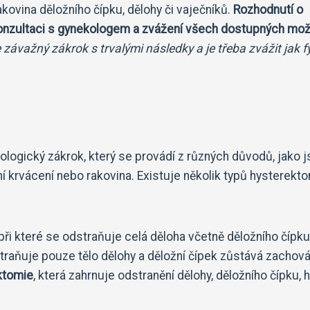
kovina děložního čípku, dělohy či vaječníků.
Rozhodnutí o
konzultaci s gynekologem a zvážení všech dostupných mož
 závažný zákrok s trvalými následky a je třeba zvážit jak f
ologický zákrok, který se provádí z různých důvodů, jako 
 krvácení nebo rakovina. Existuje několik typů hysterekto
 při které se odstraňuje celá děloha včetně děložního čípku.
straňuje pouze tělo dělohy a děložní čípek zůstává zachová
ektomie
, která zahrnuje odstranění dělohy, děložního čípku, h