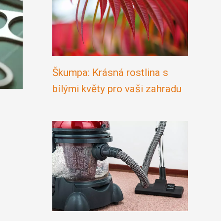
Škumpa: Krásná rostlina s
bílými květy pro vaši zahradu