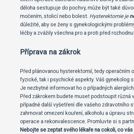
děloha sestupuje do pochvy, může být také dův
močením, stolicí nebo bolest.
Hysterektomie je
n
důležité, aby se ženy s gynekologickými problé
léčby a zvážily všechna pro a proti před rozhodnu
Příprava na zákrok
Před plánovanou hysterektomií, tedy operačním o
fyzické, tak i psychické aspekty. Váš gynekolog s
Je nezbytné informovat ho o případných alergiíc
Před zákrokem budete muset podstoupit různá vyše
případně další vyšetření dle vašeho zdravotního 
zahrnovat omezení kouření, alkoholu a úpravu str
operace a rekonvalescence. Promluvte si s partn
Nebojte se zeptat svého lékaře na cokoli, co vás