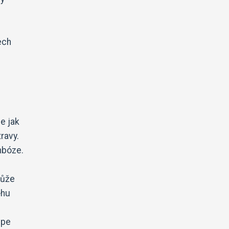
ech
je jak
ravy.
mbóze.
může
ěhu
épe