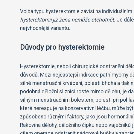
Volba typu hysterektomie závisí na individuální
hysterektomii již žena nemůže otěhotnět.
Je důle
nejvhodnější variantu.
Důvody pro hysterektomie
Hysterektomie, neboli chirurgické odstranění dělo
důvodů. Mezi nejčastější indikace patří myomy 
silné menstruační krvácení, bolesti břicha a tla
podobná děložní sliznici roste mimo dělohu, je d
silným menstruačním bolestem, bolesti při pohla
které nereaguje na konzervativní léčbu, může bý
způsobeno různými faktory, jako jsou hormonální 
Rakovina dělohy, děložního čípku nebo vaječníků j
cílem operace odstranit nádorové buňky a zabránit 