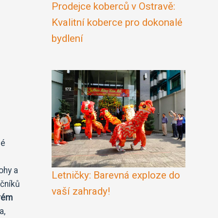
Prodejce koberců v Ostravě:
Kvalitní koberce pro dokonalé
bydlení
né
ohy a
Letničky: Barevná exploze do
ečníků
vaší zahrady!
erém
a,