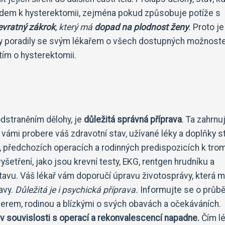
odem k hysterektomii, zejména pokud způsobuje potíže s
evratný zákrok
, který má
dopad na plodnost ženy
.
Proto je
my poradily se svým lékařem o všech dostupných možnost
tím o hysterektomii.
dstraněním dělohy, je
důležitá správná příprava
. Ta zahrnu
 vámi probere váš zdravotní stav, užívané léky a doplňky st
h, předchozích operacích a rodinných predispozicích k tro
tření, jako jsou krevní testy, EKG, rentgen hrudníku a
stavu. Váš lékař vám doporučí úpravu životosprávy, která 
avy.
Důležitá je i psychická příprava.
Informujte se o průb
erem, rodinou a blízkými o svých obavách a očekáváních.
 v souvislosti s operací a rekonvalescencí napadne.
Čím l