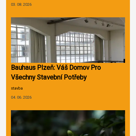
03. 08. 2026
Bauhaus Plzeň: Váš Domov Pro
Všechny Stavební Potřeby
stavba
04. 06. 2026