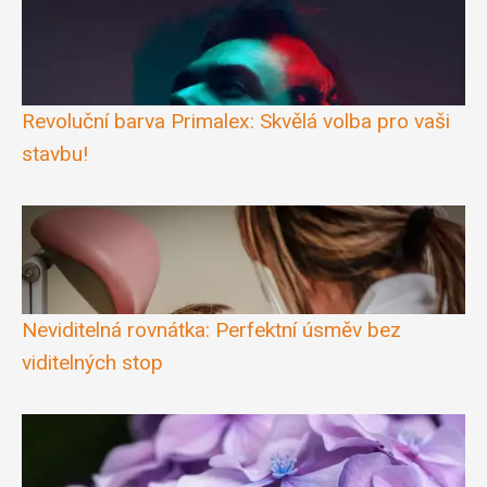
Revoluční barva Primalex: Skvělá volba pro vaši
stavbu!
Neviditelná rovnátka: Perfektní úsměv bez
viditelných stop