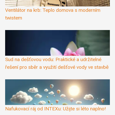
Ventilátor na krb: Teplo domova s moderním
twistem
Sud na dešťovou vodu: Praktické a udržitelné
řešení pro sběr a využití dešťové vody ve stavbě
Nafukovací ráj od INTEXu: Užijte si léto naplno!