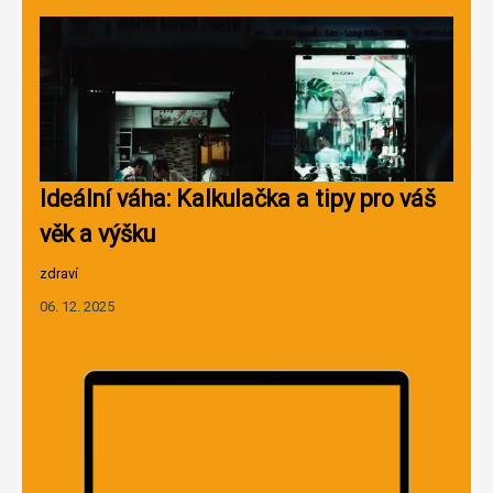
Ideální váha: Kalkulačka a tipy pro váš
věk a výšku
zdraví
06. 12. 2025