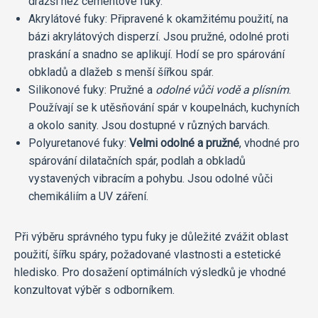
dražší než cementové fuky.
Akrylátové fuky: Připravené k okamžitému použití, na
bázi akrylátových disperzí. Jsou pružné, odolné proti
praskání a snadno se aplikují. Hodí se pro spárování
obkladů a dlažeb s menší šířkou spár.
Silikonové fuky: Pružné a
odolné vůči vodě a plísním
.
Používají se k utěsňování spár v koupelnách, kuchyních
a okolo sanity. Jsou dostupné v různých barvách.
Polyuretanové fuky:
Velmi odolné a pružné
, vhodné pro
spárování dilatačních spár, podlah a obkladů
vystavených vibracím a pohybu. Jsou odolné vůči
chemikáliím a UV záření.
Při výběru správného typu fuky je důležité zvážit oblast
použití, šířku spáry, požadované vlastnosti a estetické
hledisko. Pro dosažení optimálních výsledků je vhodné
konzultovat výběr s odborníkem.