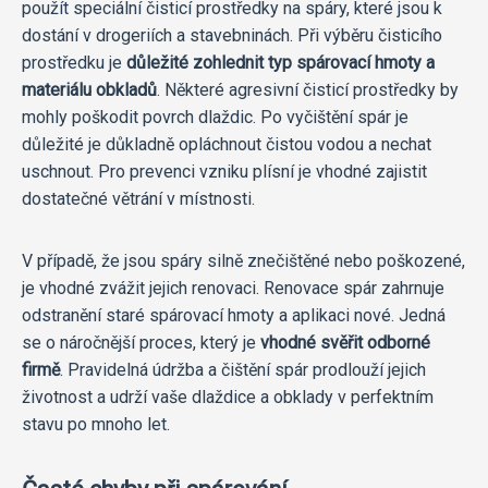
použít speciální čisticí prostředky na spáry, které jsou k
dostání v drogeriích a stavebninách. Při výběru čisticího
prostředku je
důležité zohlednit typ spárovací hmoty a
materiálu obkladů
. Některé agresivní čisticí prostředky by
mohly poškodit povrch dlaždic. Po vyčištění spár je
důležité je důkladně opláchnout čistou vodou a nechat
uschnout. Pro prevenci vzniku plísní je vhodné zajistit
dostatečné větrání v místnosti.
V případě, že jsou spáry silně znečištěné nebo poškozené,
je vhodné zvážit jejich renovaci. Renovace spár zahrnuje
odstranění staré spárovací hmoty a aplikaci nové. Jedná
se o náročnější proces, který je
vhodné svěřit odborné
firmě
. Pravidelná údržba a čištění spár prodlouží jejich
životnost a udrží vaše dlaždice a obklady v perfektním
stavu po mnoho let.