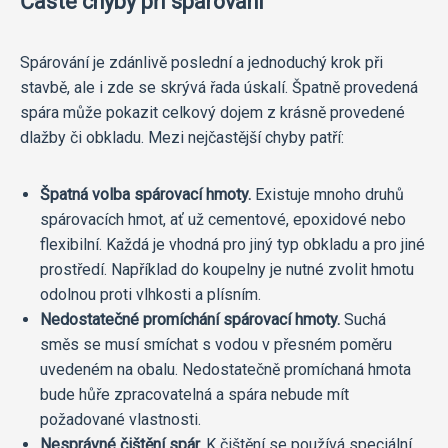
Časté chyby při spárování
Spárování je zdánlivě poslední a jednoduchý krok při
stavbě, ale i zde se skrývá řada úskalí. Špatně provedená
spára může pokazit celkový dojem z krásně provedené
dlažby či obkladu. Mezi nejčastější chyby patří:
Špatná volba spárovací hmoty.
Existuje mnoho druhů
spárovacích hmot, ať už cementové, epoxidové nebo
flexibilní. Každá je vhodná pro jiný typ obkladu a pro jiné
prostředí. Například do koupelny je nutné zvolit hmotu
odolnou proti vlhkosti a plísním.
Nedostatečné promíchání spárovací hmoty.
Suchá
směs se musí smíchat s vodou v přesném poměru
uvedeném na obalu. Nedostatečně promíchaná hmota
bude hůře zpracovatelná a spára nebude mít
požadované vlastnosti.
Nesprávné čištění spár.
K čištění se používá speciální