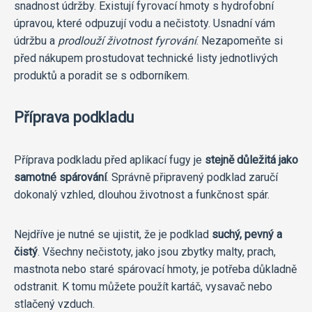
snadnost údržby. Existují fугоvací hmoty s hydrofobní
úpravou, které odpuzují vodu a nečistoty. Usnadní vám
údržbu a
prodlouží životnost fугоvání
. Nezapomeňte si
před nákupem prostudovat technické listy jednotlivých
produktů a poradit se s odborníkem.
Příprava podkladu
Příprava podkladu před aplikací fugy je
stejně důležitá jako
samotné spárování
. Správně připravený podklad zaručí
dokonalý vzhled, dlouhou životnost a funkčnost spár.
Nejdříve je nutné se ujistit, že je podklad
suchý, pevný a
čistý
. Všechny nečistoty, jako jsou zbytky malty, prach,
mastnota nebo staré spárovací hmoty, je potřeba důkladně
odstranit. K tomu můžete použít kartáč, vysavač nebo
stlačený vzduch.