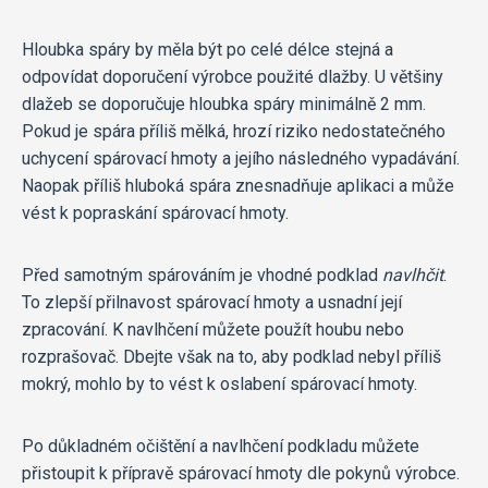
Hloubka spáry by měla být po celé délce stejná a
odpovídat doporučení výrobce použité dlažby. U většiny
dlažeb se doporučuje hloubka spáry minimálně 2 mm.
Pokud je spára příliš mělká, hrozí riziko nedostatečného
uchycení spárovací hmoty a jejího následného vypadávání.
Naopak příliš hluboká spára znesnadňuje aplikaci a může
vést k popraskání spárovací hmoty.
Před samotným spárováním je vhodné podklad
navlhčit
.
To zlepší přilnavost spárovací hmoty a usnadní její
zpracování. K navlhčení můžete použít houbu nebo
rozprašovač. Dbejte však na to, aby podklad nebyl příliš
mokrý, mohlo by to vést k oslabení spárovací hmoty.
Po důkladném očištění a navlhčení podkladu můžete
přistoupit k přípravě spárovací hmoty dle pokynů výrobce.