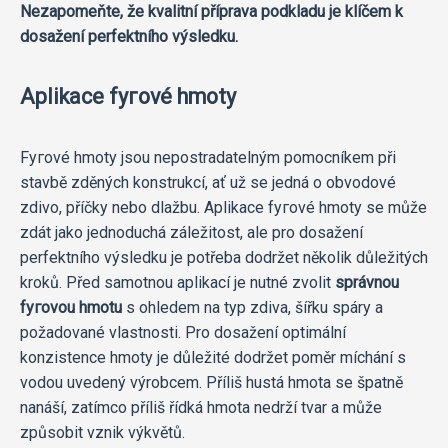
Nezapomeňte, že kvalitní příprava podkladu je klíčem k
dosažení perfektního výsledku.
Aplikace fугоvé hmoty
Fугоvé hmoty jsou nepostradatelným pomocníkem při
stavbě zděných konstrukcí, ať už se jedná o obvodové
zdivo, příčky nebo dlažbu. Aplikace fугоvé hmoty se může
zdát jako jednoduchá záležitost, ale pro dosažení
perfektního výsledku je potřeba dodržet několik důležitých
kroků. Před samotnou aplikací je nutné zvolit
správnou
fугоvou hmotu
s ohledem na typ zdiva, šířku spáry a
požadované vlastnosti. Pro dosažení optimální
konzistence hmoty je důležité dodržet poměr míchání s
vodou uvedený výrobcem. Příliš hustá hmota se špatně
nanáší, zatímco příliš řídká hmota nedrží tvar a může
způsobit vznik výkvětů.