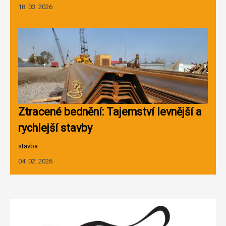
18. 03. 2026
Ztracené bednění: Tajemství levnější a
rychlejší stavby
stavba
04. 02. 2026