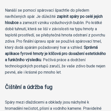
Nanáší se pomocí spárovací špachtle do předem
navlhčených spár. Je důležité
zaplnit spáry po celé jejich
hloubce
a zamezit vzniku vzduchových bublin. Po krátké
době tuhnutí, která se liší v závislosti na typu hmoty a
teplotě prostředí, se přebytečná hmota odstraní z povrchu
zdiva. Pro finální úpravu spár se používá spárovací tmel,
který dodá spárám požadovaný tvar a vzhled.
Správná
aplikace fугоvé hmoty je klíčová pro dosažení estetického
a funkčního výsledku
. Pečlivá práce a dodržení
technologických postupů zaručí, že vaše zdivo bude nejen
pevné, ale i krásné po mnoho let.
Čištění a údržba fug
Spáry mezi dlaždicemi a obklady jsou náchylné k
hromadění nečistot, plísní a vodního kamene. Pravidelné