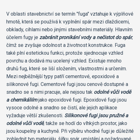
V oblasti stavebnictví se termín "fuga" vztahuje k výplňové
hmotě, která se používá k vyplnění spár mezi dlaždicemi,
obklady, cihlami nebo jinými stavebními materiály. Hlavním
účelem fugy je
zabránit pronikání vody a nečistot do spár
,
čímž se zvyšuje odolnost a životnost konstrukce. Fuga
také plní estetickou funkci, protože sjednocuje vzhled
povrchu a dodává mu ucelený vzhled. Existuje mnoho
druhů fug, které se liší složením, vlastnostmi a určením.
Mezi nejběžnější typy patří cementové, epoxidové a
silikonové fugi. Cementové fugi jsou cenově dostupné a
snadno se s nimi pracuje, ale nejsou tak
odolné vůči vodě
a chemikáliím
jako epoxidové fugi. Epoxidové fugi jsou
vysoce odolné a snadno se čistí, ale jejich aplikace
vyžaduje větší zkušenosti.
Silikonové fugi jsou pružné a
odolné vůči vodě
, takže se hodí do vlhkých prostor, jako
jsou koupelny a kuchyně. Při výběru vhodné fugi je důležité
zohlednit typ materiálu, šířku spár, umístění a požadované