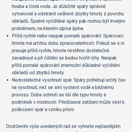
houba a čistá voda. Je důležité spáry správně
vytvarovat a odstranit veškeré zbytky hmoty z povrchu
obkladů. Špatně vyčištěné spáry pak mohou být trvalým
problémem, na kterém ulpívá špína.
Příliš rychlé nebo naopak pomalé spárování. Spárovací
hmota má určitou dobu zpracovatelnosti. Pokud se s ní
pracuje příliš rychle, hmota nestihne dostatečně
zavadnout a při čištění se budou tvořit rýhy. Naopak
příliš pomalé spárování znemožní důkladné vyčištění
obkladů od zbytků hmoty.
Nedostatečné vyschnutí spár. Spáry potřebují určitý čas
na vyschnutí, než se smí vystavit vodě a běžnému
provozu. Doba schnutí se liší dle typu hmoty a
podmínek v místnosti. Předčasné zatížení může vést k
poškození spár a vzniku plísní.
Dodržením výše uvedených rad se vyhnete nejčastějším