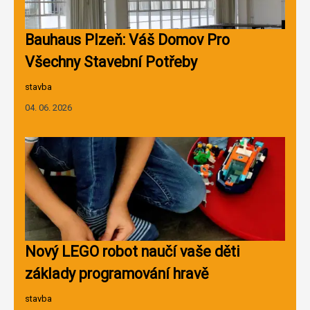
Bauhaus Plzeň: Váš Domov Pro
Všechny Stavební Potřeby
stavba
04. 06. 2026
Nový LEGO robot naučí vaše děti
základy programování hravě
stavba