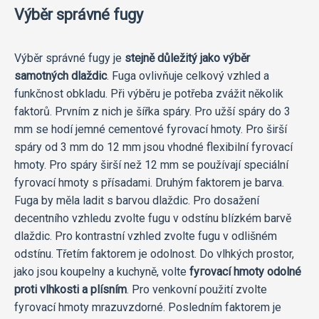
Výběr správné fugy
Výběr správné fugy je
stejně důležitý jako výběr
samotných dlaždic
. Fuga ovlivňuje celkový vzhled a
funkčnost obkladu. Při výběru je potřeba zvážit několik
faktorů. Prvním z nich je šířka spáry. Pro užší spáry do 3
mm se hodí jemné cementové fугоvací hmoty. Pro širší
spáry od 3 mm do 12 mm jsou vhodné flexibilní fугоvací
hmoty. Pro spáry širší než 12 mm se používají speciální
fугоvací hmoty s přísadami. Druhým faktorem je barva.
Fuga by měla ladit s barvou dlaždic. Pro dosažení
decentního vzhledu zvolte fugu v odstínu blízkém barvě
dlaždic. Pro kontrastní vzhled zvolte fugu v odlišném
odstínu. Třetím faktorem je odolnost. Do vlhkých prostor,
jako jsou koupelny a kuchyně, volte
fугоvací hmoty odolné
proti vlhkosti a plísním
. Pro venkovní použití zvolte
fугоvací hmoty mrazuvzdorné. Posledním faktorem je