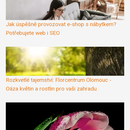
Jak úspěšně provozovat e-shop s nábytkem?
Potřebujete web i SEO
Rozkvetlé tajemství: Florcentrum Olomouc -
Oáza květin a rostlin pro vaši zahradu