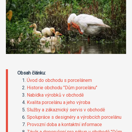
Obsah článku:
Úvod do obchodu s porcelánem
Historie obchodu "Dům porcelánu"
Nabídka výrobků v obchodě
Kvalita porcelánu a jeho výroba
Služby a zákaznický servis v obchodě
Spolupráce s designéry a výrobcích porcelánu
Provozní doba a kontaktní informace
Závěr a doporučení pro nákup v obchodě "Dům