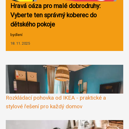
Hravá oáza pro malé dobrodruhy:
Vyberte ten správný koberec do
dětského pokoje
bydlení
18. 11. 2025
Rozkládací pohovka od IKEA - praktické a
stylové řešení pro každý domov