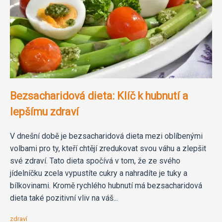
Bezsacharidová dieta: Klíč k hubnutí a
lepšímu zdraví
V dnešní době je bezsacharidová dieta mezi oblíbenými
volbami pro ty, kteří chtějí zredukovat svou váhu a zlepšit
své zdraví. Tato dieta spočívá v tom, že ze svého
jídelníčku zcela vypustíte cukry a nahradíte je tuky a
bílkovinami. Kromě rychlého hubnutí má bezsacharidová
dieta také pozitivní vliv na váš...
zdraví