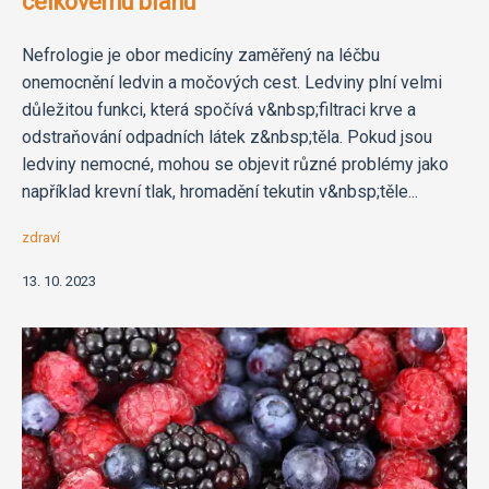
celkovému blahu
Nefrologie je obor medicíny zaměřený na léčbu
onemocnění ledvin a močových cest. Ledviny plní velmi
důležitou funkci, která spočívá v&nbsp;filtraci krve a
odstraňování odpadních látek z&nbsp;těla. Pokud jsou
ledviny nemocné, mohou se objevit různé problémy jako
například krevní tlak, hromadění tekutin v&nbsp;těle...
zdraví
13. 10. 2023