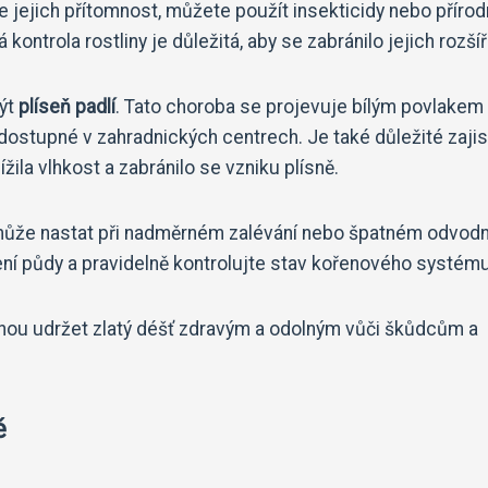
 jejich přítomnost, můžete použít insekticidy nebo přírod
kontrola rostliny je důležitá, aby se zabránilo jejich rozšíř
být
plíseň padlí
. Tato choroba se projevuje bílým povlakem
y dostupné v zahradnických centrech. Je také důležité zajis
ila vlhkost a zabránilo se vzniku plísně.
 může nastat při nadměrném zalévání nebo špatném odvodn
ení půdy a pravidelně kontrolujte stav kořenového systému
hou udržet zlatý déšť zdravým a odolným vůči škůdcům a
ě