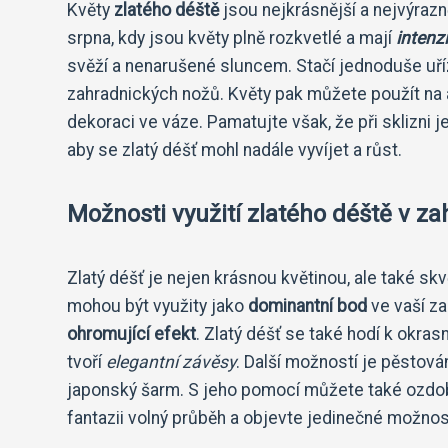
Květy
zlatého déště
jsou nejkrásnější a nejvýrazně
srpna, kdy jsou květy plně rozkvetlé a mají
intenz
svěží a nenarušené sluncem. Stačí jednoduše uř
zahradnických nožů. Květy pak můžete použít na
dekoraci ve váze. Pamatujte však, že při sklizni 
aby se zlatý déšť mohl nadále vyvíjet a růst.
Možnosti využití zlatého déště v z
Zlatý déšť je nejen krásnou květinou, ale také s
mohou být využity jako
dominantní bod
ve vaší za
ohromující efekt
. Zlatý déšť se také hodí k okr
tvoří
elegantní závěsy
. Další možností je pěstová
japonský šarm. S jeho pomocí můžete také ozdobi
fantazii volný průběh a objevte jedinečné možnos