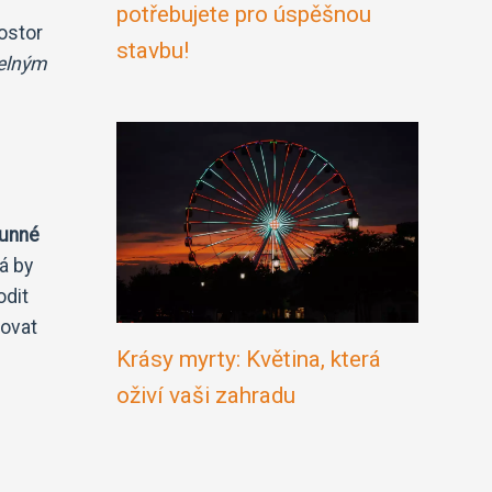
potřebujete pro úspěšnou
rostor
stavbu!
elným
lunné
á by
odit
žovat
Krásy myrty: Květina, která
oživí vaši zahradu