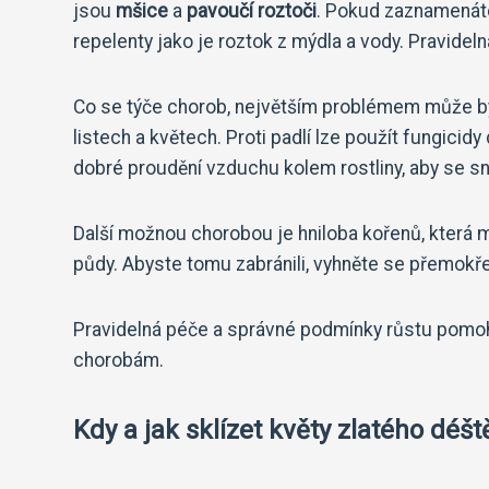
jsou
mšice
a
pavoučí roztoči
. Pokud zaznamenáte
repelenty jako je roztok z mýdla a vody. Pravidelná 
Co se týče chorob, největším problémem může 
listech a květech. Proti padlí lze použít fungicid
dobré proudění vzduchu kolem rostliny, aby se sníž
Další možnou chorobou je hniloba kořenů, která
půdy. Abyste tomu zabránili, vyhněte se přemokř
Pravidelná péče a správné podmínky růstu pomo
chorobám.
Kdy a jak sklízet květy zlatého déšt