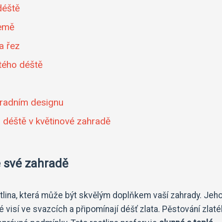
déště
země
 a řez
tého déště
hradním designu
o déště v květinové zahradě
ve své zahradě
stlina, která může být skvělým doplňkem vaší zahrady. Jeh
ré visí ve svazcích a připomínají déšť zlata. Pěstování zlat