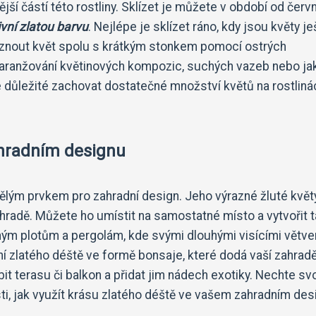
jší částí této rostliny. Sklízet je můžete v období od červ
ivní zlatou barvu
. Nejlépe je sklízet ráno, kdy jsou květy je
íznout květ spolu s krátkým stonkem pomocí ostrých
 aranžování květinových kompozic, suchých vazeb nebo ja
je důležité zachovat dostatečné množství květů na rostliná
ahradním designu
kvělým prvkem pro zahradní design. Jeho výrazné žluté květ
hradě. Můžete ho umístit na samostatné místo a vytvořit 
asným plotům a pergolám, kde svými dlouhými visícími větv
ní zlatého déště ve formě bonsaje, které dodá vaší zahrad
t terasu či balkon a přidat jim nádech exotiky. Nechte sv
ti, jak využít krásu zlatého déště ve vašem zahradním des