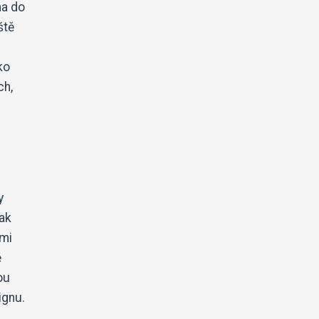
na do
ště
ko
ch,
y
tak
emi
ě
ou
ignu.