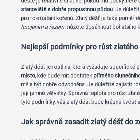
déště je relativně snadné, pokud mu poskytnete 
stanoviště s dobře propustnou půdou
. Je důleži
pro rozrůstání kořenů. Zlatý déšť je také poměrn
hnojením a řezem
můžete dosáhnout bohatšího kve
Nejlepší podmínky pro růst zlatého
Zlatý déšť je rostlina, která vyžaduje specifické p
místo
, kde bude mít dostatek
přímého slunečního
měla být dobře odvodněna. Je důležité zajistit ro
její jemné větvičky. Správná teplota pro růst zl
tyto podmínky, váš zlatý déšť bude krásně kvést a
Jak správně zasadit zlatý déšť do 