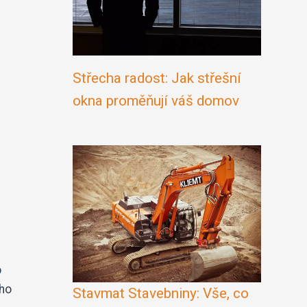
Střecha radost: Jak střešní
okna proměňují váš domov
o
ého
Stavmat Stavebniny: Vše, co