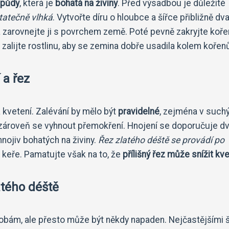
 půdy
, která je
bohatá na živiny
. Před výsadbou je důležité
tatečně vlhká
. Vytvořte díru o hloubce a šířce přibližně dv
 a zarovnejte ji s povrchem země. Poté pevně zakryjte koře
zalijte rostlinu, aby se zemina dobře usadila kolem kořen
 a řez
a kvetení. Zalévání by mělo být
pravidelné
, zejména v such
e zároveň se vyhnout přemokření. Hnojení se doporučuje d
hnojiv bohatých na živiny.
Řez zlatého déště se provádí po
 keře. Pamatujte však na to, že
přílišný řez může snížit kv
atého déště
obám, ale přesto může být někdy napaden. Nejčastějšími 