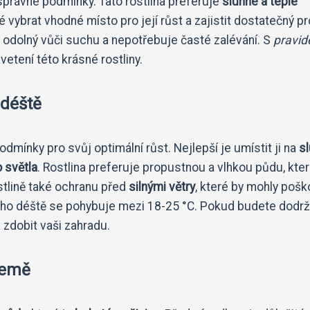
správné podmínky. Tato rostlina preferuje
slunné a teplé
té vybrat vhodné místo pro její růst a zajistit dostatečný p
ě odolný vůči suchu a nepotřebuje časté zalévání. S
pravid
tení této krásné rostliny.
 déště
odmínky pro svůj optimální růst. Nejlepší je umístit ji na
s
 světla
. Rostlina preferuje propustnou a vlhkou půdu, kter
stlině také ochranu před
silnými větry
, které by mohly pošk
atého déště se pohybuje mezi 18-25 °C. Pokud budete dodr
 zdobit vaši zahradu.
země