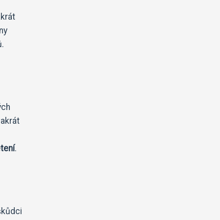
akrát
ny
ů.
ých
vakrát
etení
.
škůdci