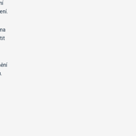
ní
ení.
 na
tit
ění
.