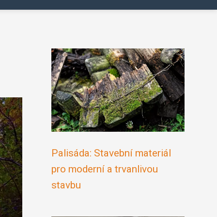
Palisáda: Stavební materiál
pro moderní a trvanlivou
stavbu