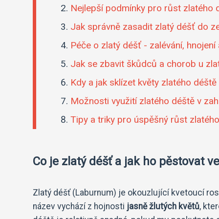
Nejlepší podmínky pro růst zlatého 
Jak správně zasadit zlatý déšť do 
Péče o zlatý déšť - zalévání, hnojení
Jak se zbavit škůdců a chorob u zla
Kdy a jak sklízet květy zlatého déště
Možnosti využití zlatého déště v za
Tipy a triky pro úspěšný růst zlatéh
Co je zlatý déšť a jak ho pěstovat 
Zlatý déšť (Laburnum) je okouzlující kvetoucí ro
název vychází z hojnosti
jasně žlutých květů
, kte