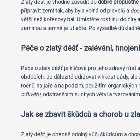
Zlatý déšť je vhodné zasadit do
dobře propustné
připravit zemi tak, aby byla volná od plevelů a
dos
větší než kořenový bal. Umístěte rostlinu do díry
zeminou a jemně je utlačte. Po výsadbě důkladně 
Péče o zlatý déšť - zalévání, hnojení
Péče o zlatý déšť je klíčová pro jeho zdravý růst 
obdobích. Je důležité udržovat vlhkost půdy, al
ročně, na jaře a na podzim, použitím organických 
odkvětu
, odstraněním suchých větví a tvarováním
Jak se zbavit škůdců a chorob u zl
Zlatý déšť je obecně odolný vůči škůdcům a chor