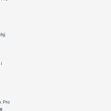
hý,
 i
. Pro
ou