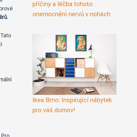
příčiny a léčba tohoto
torové
onemocnění nervů v nohách
ěrů.
 Tato
o
mální
Ikea Brno: Inspirující nábytek
pro váš domov!
 Pro