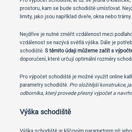
prostoru, kam se bude schodiště umísťovat. Nejde
limity, jako jsou například dveře, okna nebo trámy
Nejdříve je nutné změřit vzdálenost mezi podlaho
vzdálenost se nazývá světlá výška. Dále je potřeb
schodiště.
S těmito údaji můžeme začít s výpočte
doporučení, které určují optimální rozměry scho
Pro výpočet schodiště je možné využít online kalk
parametry schodiště.
Pro složitější konstrukce, j
odborníka, který provede přesný výpočet a navrhn
Výška schodiště
Výška schodiště je klíčovým parametrem při jeho 