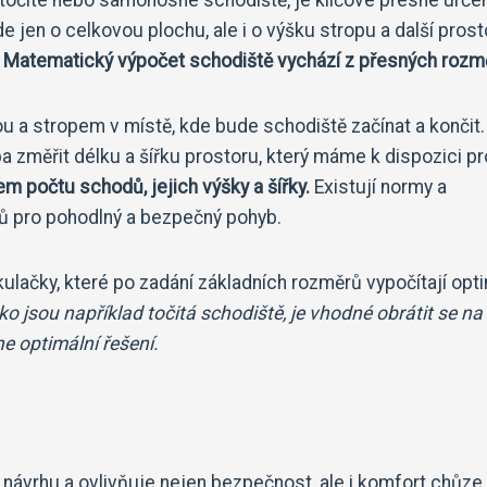
 jen o celkovou plochu, ale i o výšku stropu a další pros
.
Matematický výpočet schodiště vychází z přesných rozm
u a stropem v místě, kde bude schodiště začínat a končit.
a změřit délku a šířku prostoru, který máme k dispozici pr
m počtu schodů, jejich výšky a šířky.
Existují normy a
dů pro pohodlný a bezpečný pohyb.
ulačky, které po zadání základních rozměrů vypočítají opti
ako jsou například točitá schodiště, je vhodné obrátit se na
e optimální řešení.
návrhu a ovlivňuje nejen bezpečnost, ale i komfort chůze.