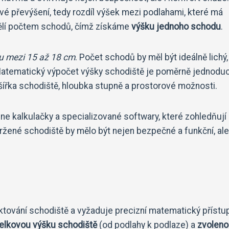
é převýšení, tedy rozdíl výšek mezi podlahami, které má
dělí počtem schodů, čímž získáme
výšku jednoho schodu
.
u mezi 15 až 18 cm
. Počet schodů by měl být ideálně lichý,
 Matematický výpočet výšky schodiště je poměrně jednoduc
je šířka schodiště, hloubka stupně a prostorové možnosti.
ine kalkulačky a specializované softwary, které zohledňují
žené schodiště by mělo být nejen bezpečné a funkční, ale
ktování schodiště a vyžaduje precizní matematický přístup
elkovou výšku schodiště
(od podlahy k podlaze) a
zvolen