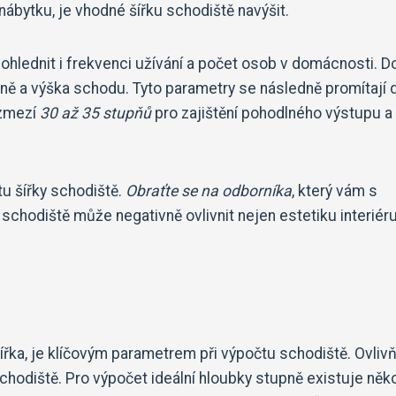
ábytku, je vhodné šířku schodiště navýšit.
zohlednit i frekvenci užívání a počet osob v domácnosti. D
ě a výška schodu. Tyto parametry se následně promítají 
ozmezí
30 až 35 stupňů
pro zajištění pohodlného výstupu a
u šířky schodiště.
Obraťte se na odborníka
, který vám s
odiště může negativně ovlivnit nejen estetiku interiéru,
řka, je klíčovým parametrem při výpočtu schodiště. Ovliv
schodiště. Pro výpočet ideální hloubky stupně existuje něko