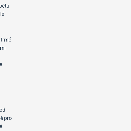
očtu
lé
 strmé
ými
e
led
tě pro
é