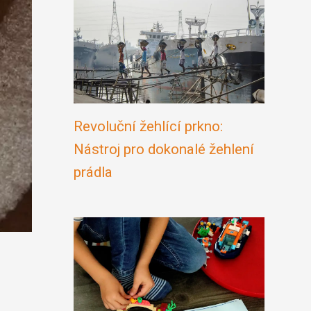
Revoluční žehlící prkno:
Nástroj pro dokonalé žehlení
prádla