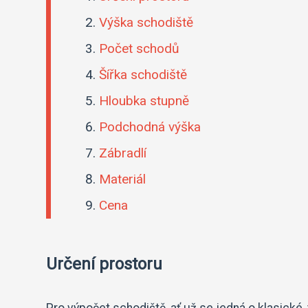
Výška schodiště
Počet schodů
Šířka schodiště
Hloubka stupně
Podchodná výška
Zábradlí
Materiál
Cena
Určení prostoru
Pro výpočet schodiště, ať už se jedná o klasické