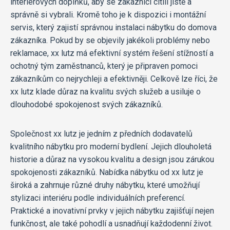
interiérových doplňků, aby se zákazníci cítili jistě a
správně si vybrali. Kromě toho je k dispozici i montážní
servis, který zajistí správnou instalaci nábytku do domova
zákazníka. Pokud by se objevily jakékoli problémy nebo
reklamace, xx lutz má efektivní systém řešení stížností a
ochotný tým zaměstnanců, který je připraven pomoci
zákazníkům co nejrychleji a efektivněji. Celkově lze říci, že
xx lutz klade důraz na kvalitu svých služeb a usiluje o
dlouhodobé spokojenost svých zákazníků.
Společnost xx lutz je jedním z předních dodavatelů
kvalitního nábytku pro moderní bydlení. Jejich dlouholetá
historie a důraz na vysokou kvalitu a design jsou zárukou
spokojenosti zákazníků. Nabídka nábytku od xx lutz je
široká a zahrnuje různé druhy nábytku, které umožňují
stylizaci interiéru podle individuálních preferencí.
Praktické a inovativní prvky v jejich nábytku zajišťují nejen
funkčnost, ale také pohodlí a usnadňují každodenní život.