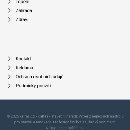
Topení
Zahrada
Zdraví
Kontakt
Reklama
Ochrana osobních údajů
Podmínky použití
© 2026 kalfas.cz - Kalfas - stavební nářadí: Výběr z nejlepších nástrojů
pro stavbu a renovace. Profesionální kvalita, široký sortiment.
Nakupujte na kalfas.cz!