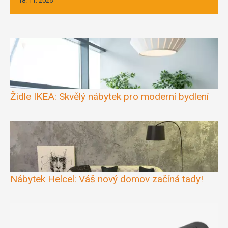
18. 11. 2025
Židle IKEA: Skvělý nábytek pro moderní bydlení
Nábytek Helcel: Váš nový domov začíná tady!