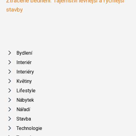
Ztracené bednění: Tajemství levnější a rychlejší
stavby
Bydlení
Interiér
Interiéry
Květiny
Lifestyle
Nábytek
Nářadí
Stavba
Technologie