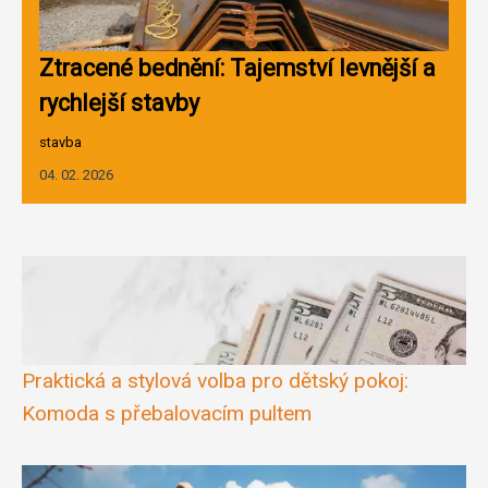
Ztracené bednění: Tajemství levnější a
rychlejší stavby
stavba
04. 02. 2026
Praktická a stylová volba pro dětský pokoj:
Komoda s přebalovacím pultem