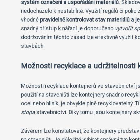
systém označení a uspořádání materiálů
. Sklado
nedocházelo k nestabilitě. Využití regálů či poli
vhodné
pravidelně kontrolovat stav materiálů a je
snadný přístup k nářadí je doporučeno
vytvořit s
dodržováním těchto zásad lze efektivně využít ko
stavbách.
Možnosti recyklace a udržitelnosti 
Možnosti recyklace kontejnerů ve stavebnictví js
použití na staveništi lze kontejnery snadno recykl
ocel nebo hliník, je obvykle plně recyklovatelný.
stopa
stavebnictví. Díky tomu jsou kontejnery s
Závěrem lze konstatovat, že kontejnery představuj
na staveništi. Je důležité vybírat správný typ ko