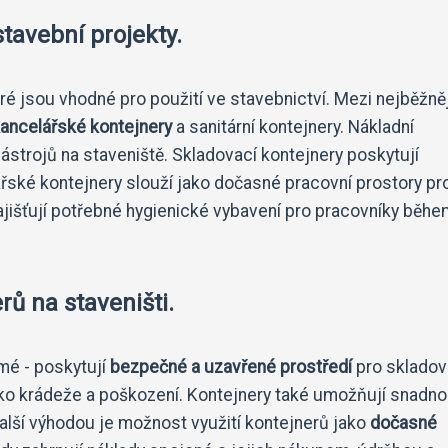
tavební projekty.
eré jsou vhodné pro použití ve stavebnictví. Mezi nejběžně
ancelářské kontejnery
a sanitární kontejnery. Nákladní
nástrojů na staveniště. Skladovací kontejnery poskytují
řské kontejnery slouží jako dočasné pracovní prostory pr
zajišťují potřebné hygienické vybavení pro pracovníky běh
ů na staveništi.
jmé - poskytují
bezpečné a uzavřené prostředí
pro skladov
ziko krádeže a poškození. Kontejnery také umožňují snadn
alší výhodou je možnost využití kontejnerů jako
dočasné