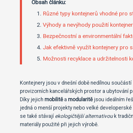
Obsah článku:
Různé typy kontejnerů vhodné pro st
Výhody a nevýhody použití kontejnerů
Bezpečnostní a environmentální fakt
Jak efektivně využít kontejnery pro 
Možnosti recyklace a udržitelnosti k
Kontejnery jsou v dnešní době nedílnou součástí 
provizorních kancelářských prostor a ubytování pr
Díky jejich
mobilitě
a
modularitě
jsou ideálním řeš
jedná o menší projekty nebo velké developerské 
se také stávají
ekologičtější alternativou
k tradič
materiály použité při jejich výrobě.