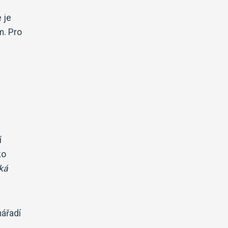
 je
m. Pro
í
ko
ká
nářadí