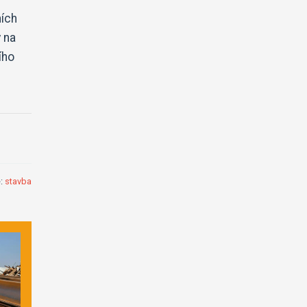
ních
 na
ího
e:
stavba