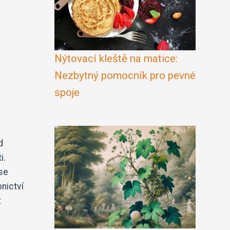
Nýtovací kleště na matice:
Nezbytný pomocník pro pevné
spoje
d
i.
 se
nictví
t