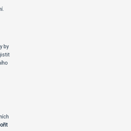
í.
y by
istit
ního
ních
ořit