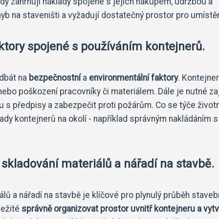
dy zahrnují náklady spojené s jejich nákupem, údržbou a
 na staveništi a vyžadují dostatečný prostor pro umístěn
ktory spojené s používáním kontejnerů.
 dbát na
bezpečnostní
a
environmentální faktory
. Kontejner
 nebo poškození pracovníky či materiálem. Dále je nutné zaj
 s předpisy a zabezpečit proti požárům. Co se týče život
pady kontejnerů na okolí - například správným nakládáním s
 skladování materiálů a nářadí na stavbě.
álů a nářadí na stavbě je klíčové pro plynulý průběh staveb
ležité
správně organizovat prostor uvnitř kontejneru a vytv