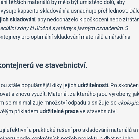
vání těžších materiálů by mělo být umístěno dolů, aby
c zvyšuje kapacitu skladování a usnadňuje přehlednost. Dále
jich skladování
, aby nedocházelo k poškození nebo ztrátá
peciální zóny či úložné systémy s jasným označením
. S
ntejnery pro optimální skladování materiálů a nářadí na
kontejnerů ve stavebnictví.
ou stále populárnější díky jejich
udržitelnosti
. Po skončen
ovat a znovu využít. Materiál, ze kterého jsou vyrobeny, ja
 Tím se minimalizuje množství odpadu a snižuje se
ekologic
kvělým příkladem
udržitelné praxe
ve stavebnictví.
í efektivní a praktické řešení pro skladování materiálů a 
ntejneru podle konkrétních potřeb projektu a dbát na jeho