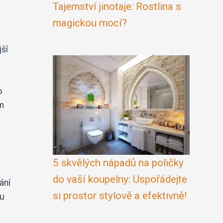
Tajemství jinotaje: Rostlina s
magickou mocí?
jší
o
em
5 skvělých nápadů na poličky
do vaší koupelny: Uspořádejte
ání
si prostor stylově a efektivně!
ou