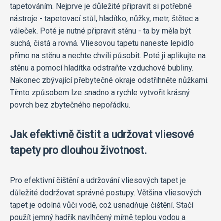
tapetováním. Nejprve je důležité připravit si potřebné
nástroje - tapetovací stůl, hladítko, nůžky, metr, štětec a
váleček. Poté je nutné připravit stěnu - ta by měla být
suchá, čistá a rovná. Vliesovou tapetu naneste lepidlo
přímo na stěnu a nechte chvíli působit. Poté ji aplikujte na
stěnu a pomocí hladítka odstraňte vzduchové bubliny.
Nakonec zbývající přebytečné okraje odstřihněte nůžkami.
Tímto způsobem lze snadno a rychle vytvořit krásný
povrch bez zbytečného nepořádku.
Jak efektivně čistit a udržovat vliesové
tapety pro dlouhou životnost.
Pro efektivní čištění a udržování vliesových tapet je
důležité dodržovat správné postupy. Většina vliesových
tapet je odolná vůči vodě, což usnadňuje čištění. Stačí
použít jemný hadřík navlhčený mírně teplou vodou a