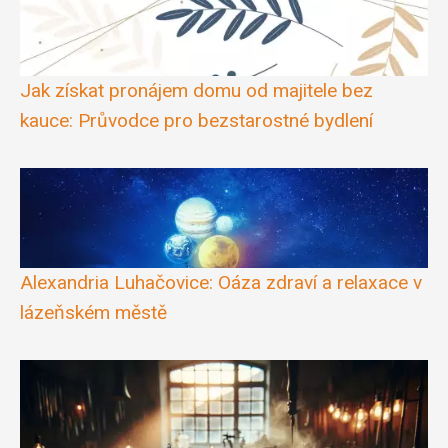
Jak získat pronájem domu od majitele bez
kauce: Průvodce pro bezstarostné bydlení
Alexandria Luhačovice: Oáza zdraví a relaxace v
lázeňském městě