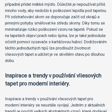
případně přidat měkké mýdlo. Důležité je nepoužívat příliš
mnoho vody, aby nedošlo k poškození lepidla pod tapetou.
Při odstraňování skvrn se doporučuje začít od okrajů a
jemnými pohyby směřovat ke středu skvrny. Díky tomu se
minimalizuje riziko poškození vzoru na tapetě. Pokud se
na tapetách objeví prach nebo špína, lze je také jednoduše
očistit pomocí vysavače s kartáčovou hubicí. Dodržováním
těchto jednoduchých tipů lze prodloužit životnost
vliesových tapet a udržet je ve skvělém stavu po dlouhou
dobu.
Inspirace a trendy v používání vliesových
tapet pro moderní interiéry.
Inspirace a trendy v používání vliesových tapet pro
moderní interiéry se neustále vyvíjejí. Jedním z aktuálních
trendů je použití velkých abstraktních vzorů, které dodávají