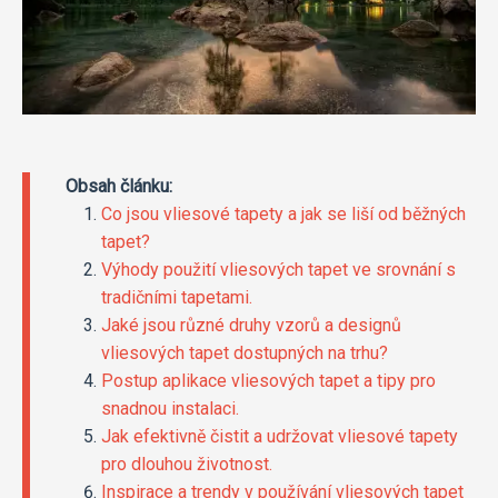
Obsah článku:
Co jsou vliesové tapety a jak se liší od běžných
tapet?
Výhody použití vliesových tapet ve srovnání s
tradičními tapetami.
Jaké jsou různé druhy vzorů a designů
vliesových tapet dostupných na trhu?
Postup aplikace vliesových tapet a tipy pro
snadnou instalaci.
Jak efektivně čistit a udržovat vliesové tapety
pro dlouhou životnost.
Inspirace a trendy v používání vliesových tapet