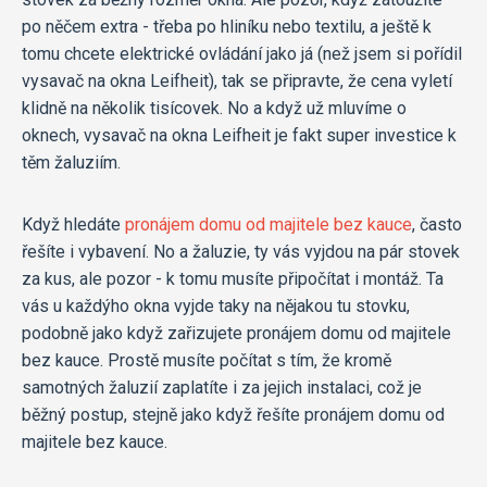
po něčem extra - třeba po hliníku nebo textilu, a ještě k
tomu chcete elektrické ovládání jako já (než jsem si pořídil
vysavač na okna Leifheit), tak se připravte, že cena vyletí
klidně na několik tisícovek. No a když už mluvíme o
oknech, vysavač na okna Leifheit je fakt super investice k
těm žaluziím.
Když hledáte
pronájem domu od majitele bez kauce
, často
řešíte i vybavení. No a žaluzie, ty vás vyjdou na pár stovek
za kus, ale pozor - k tomu musíte připočítat i montáž. Ta
vás u každýho okna vyjde taky na nějakou tu stovku,
podobně jako když zařizujete pronájem domu od majitele
bez kauce. Prostě musíte počítat s tím, že kromě
samotných žaluzií zaplatíte i za jejich instalaci, což je
běžný postup, stejně jako když řešíte pronájem domu od
majitele bez kauce.