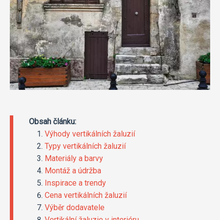
Obsah článku:
Výhody vertikálních žaluzií
Typy vertikálních žaluzií
Materiály a barvy
Montáž a údržba
Inspirace a trendy
Cena vertikálních žaluzií
Výběr dodavatele
Vertikální žaluzie v interiéru