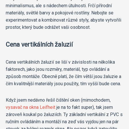
minimalismus, ale s nádechem útulnosti. Frčí přírodní
materiály, světlé barvy a pokojové rostliny. Nebojte se
experimentovat a kombinovat různé styly, abyste vytvořili
prostor, který bude odrážet vaši osobnost.
Cena vertikálních žaluzií
Cena vertikálních žaluzií se liší v závislosti na několika
faktorech, jako jsou rozměry, materiál, typ ovládání a
způsob montáže. Obecně platí, že čím větší jsou žaluzie a
čím kvalitnější materiály jsou použity, tím vyšší bude cena.
Když jsem nedávno řešil čištění oken (mimochodem,
vysavač na okna Leifheit
je na to fakt super), tak jsem
zároveň koukal po žaluziích. Ty základní vertikální z PVC s
ručním ovládáním a montáží na zeď vás vyjdou jen na pár
stovek za běžný rozměr okna. Ale pozor, když zatoužíte