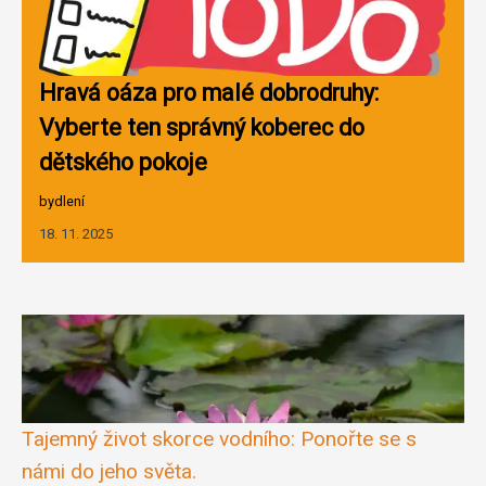
Hravá oáza pro malé dobrodruhy:
Vyberte ten správný koberec do
dětského pokoje
bydlení
18. 11. 2025
Tajemný život skorce vodního: Ponořte se s
námi do jeho světa.