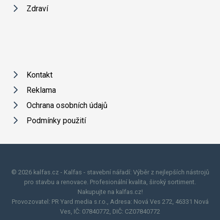
Zdraví
Kontakt
Reklama
Ochrana osobních údajů
Podmínky použití
© 2026 kalfas.cz - Kalfas - stavební nářadí: Výběr z nejlepších nástrojů
pro stavbu a renovace. Profesionální kvalita, široký sortiment.
Nakupujte na kalfas.cz!
Provozovatel: PR Yard media s.r.o., Adresa: Nová Ves 272, 46331 Nová
Ves, IČ: 07840772, DIČ: CZ07840772