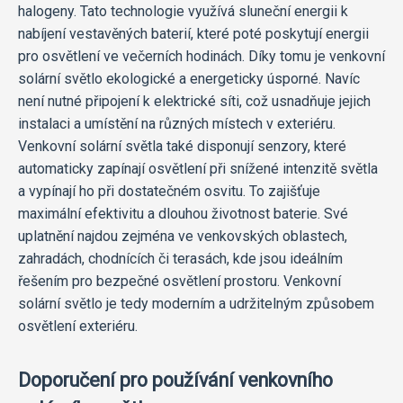
halogeny. Tato technologie využívá sluneční energii k
nabíjení vestavěných baterií, které poté poskytují energii
pro osvětlení ve večerních hodinách. Díky tomu je venkovní
solární světlo ekologické a energeticky úsporné. Navíc
není nutné připojení k elektrické síti, což usnadňuje jejich
instalaci a umístění na různých místech v exteriéru.
Venkovní solární světla také disponují senzory, které
automaticky zapínají osvětlení při snížené intenzitě světla
a vypínají ho při dostatečném osvitu. To zajišťuje
maximální efektivitu a dlouhou životnost baterie. Své
uplatnění najdou zejména ve venkovských oblastech,
zahradách, chodnících či terasách, kde jsou ideálním
řešením pro bezpečné osvětlení prostoru. Venkovní
solární světlo je tedy moderním a udržitelným způsobem
osvětlení exteriéru.
Doporučení pro používání venkovního