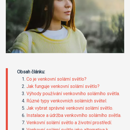
Obsah článku:
Co je venkovní solární světlo?
Jak funguje venkovní solární světlo?
Výhody používání venkovního solárního světla.
Různé typy venkovních solárních světel.
Jak vybrat správné venkovní solární světlo.
Instalace a údržba venkovního solárního světla.
Venkovní solární světlo a životní prostředí.
Venkovní solární světlo jako alternativa k