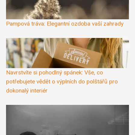
Pampová tráva: Elegantní ozdoba vaší zahrady
Navrstvíte si pohodlný spánek: Vše, co
potřebujete vědět o výplních do polštářů pro
dokonalý interiér