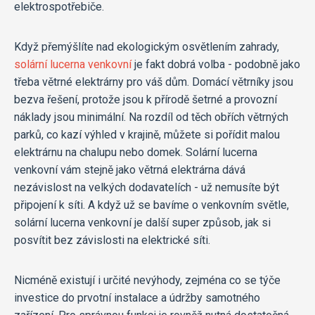
elektrospotřebiče.
Když přemýšlíte nad ekologickým osvětlením zahrady,
solární lucerna venkovní
je fakt dobrá volba - podobně jako
třeba větrné elektrárny pro váš dům. Domácí větrníky jsou
bezva řešení, protože jsou k přírodě šetrné a provozní
náklady jsou minimální. Na rozdíl od těch obřích větrných
parků, co kazí výhled v krajině, můžete si pořídit malou
elektrárnu na chalupu nebo domek. Solární lucerna
venkovní vám stejně jako větrná elektrárna dává
nezávislost na velkých dodavatelích - už nemusíte být
připojení k síti. A když už se bavíme o venkovním světle,
solární lucerna venkovní je další super způsob, jak si
posvítit bez závislosti na elektrické síti.
Nicméně existují i určité nevýhody, zejména co se týče
investice do prvotní instalace a údržby samotného