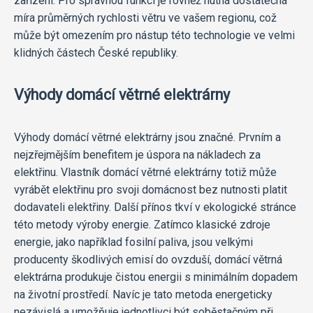
zařízení. Pro správnou funkci je rovněž nutná dostatečná
míra průměrných rychlosti větru ve vašem regionu, což
může být omezením pro nástup této technologie ve velmi
klidných částech České republiky.
Výhody domácí větrné elektrárny
Výhody domácí větrné elektrárny jsou značné. Prvním a
nejzřejmějším benefitem je úspora na nákladech za
elektřinu. Vlastník domácí větrné elektrárny totiž může
vyrábět elektřinu pro svoji domácnost bez nutnosti platit
dodavateli elektřiny. Další přínos tkví v ekologické stránce
této metody výroby energie. Zatímco klasické zdroje
energie, jako například fosilní paliva, jsou velkými
producenty škodlivých emisí do ovzduší, domácí větrná
elektrárna produkuje čistou energii s minimálním dopadem
na životní prostředí. Navíc je tato metoda energeticky
nezávislá a umožňuje jednotlivci být soběstačným při