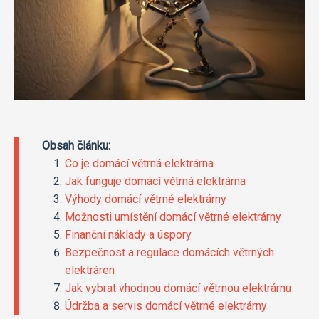
Obsah článku:
Co je domácí větrná elektrárna
Jak funguje domácí větrná elektrárna
Výhody domácí větrné elektrárny
Možnosti umístění domácí větrné elektrárny
Finanční náklady a úspory
Bezpečnost a regulace domácích větrných
elektráren
Jak vybrat vhodnou domácí větrnou elektrárnu
Údržba a servis domácí větrné elektrárny