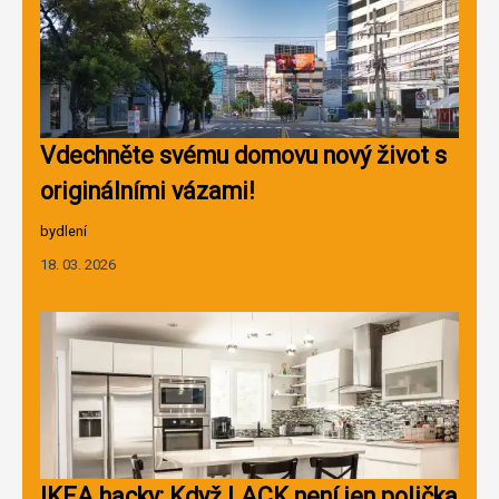
Vdechněte svému domovu nový život s
originálními vázami!
bydlení
18. 03. 2026
IKEA hacky: Když LACK není jen polička