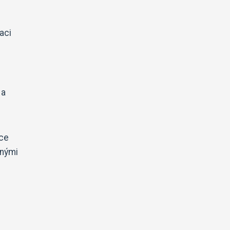
aci
 a
íce
dnými