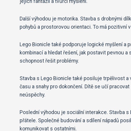
jejich fantazii a tvůrčí myšlení.
Další výhodou je motorika. Stavba s drobnými dí
pohybů a prostorovou orientaci. To má pozitivní vl
Lego Bionicle také podporuje logické myšlení a p
kombinací a hledat řešení, jak postavit pevnou a s
schopnost řešit problémy.
Stavba s Lego Bionicle také posiluje trpělivost a 
času a snahy pro dokončení. Dítě se učí pracovat
neúspěchy.
Poslední výhodou je sociální interakce. Stavba s
přátele. Společné budování a sdílení nápadů pos
komunikovat s ostatními.