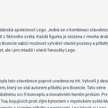
la dánská společnost Lego. Jedná se o kombinaci stavebni
í z fiktivního světa. Každá figurka je složena z mnoha dro
o Bionicle nabízí možnost vytvářet vlastní postavy a příběh
t, ale i pro mladší i starší fanoušky Lego.
byla tato stavebnice poprvé uvedena na trh. Vytvořil ji des
m, který se stal autorem příběhů pro Bionicle. Tato série
ikátnímu sci-fi konceptu a inovativním herním prvkům. Prv
. Toa, bojujících proti zlým bytostem v mystickém světě M