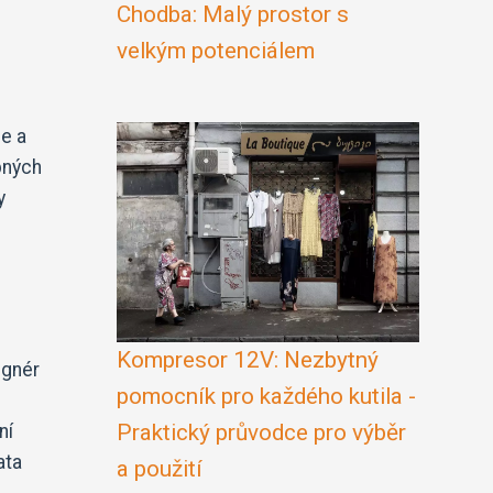
Chodba: Malý prostor s
velkým potenciálem
ce a
bných
y
Kompresor 12V: Nezbytný
ignér
pomocník pro každého kutila -
Praktický průvodce pro výběr
ní
ata
a použití