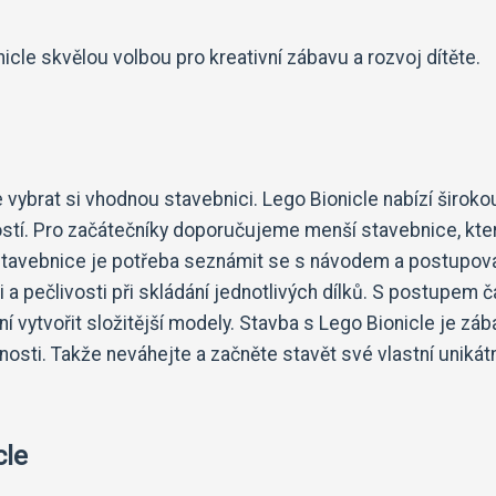
le skvělou volbou pro kreativní zábavu a rozvoj dítěte.
e vybrat si vhodnou stavebnici. Lego Bionicle nabízí široko
žitostí. Pro začátečníky doporučujeme menší stavebnice, kte
 stavebnice je potřeba seznámit se s návodem a postupov
ti a pečlivosti při skládání jednotlivých dílků. S postupem 
í vytvořit složitější modely. Stavba s Lego Bionicle je zá
nosti. Takže neváhejte a začněte stavět své vlastní unikát
cle