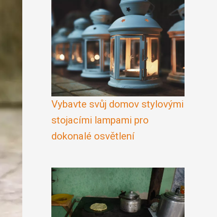
Vybavte svůj domov stylovými
stojacími lampami pro
dokonalé osvětlení