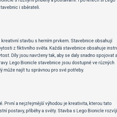
ionicle s různými příběhy a postavami. I po letech si Lego
avebnic i sběrateli.
e kreativní stavbu s herním prvkem. Stavebnice obsahují
bytosti z fiktivního světa. Každá stavebnice obsahuje instr
tost. Díly jsou navrženy tak, aby se daly snadno spojovat 
avy. Lego Bionicle stavebnice jsou dostupné ve různých
dý může najít tu správnou pro své potřeby.
První a nejzřejmější výhodou je kreativita, kterou tato
ní postavy, příběhy a světy. Stavba s Lego Bionicle rozvíj