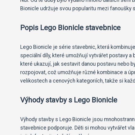
Nui. Od té doby bylo vydáno mnoho dalších sérií B
Bionicle udržuje svou popularitu mezi fanoušky st
Popis Lego Bionicle stavebnice
Lego Bionicle je série stavebnic, která kombinuj
speciální díly, které umožňují vytvářet postavy a 
které ukazují, jak sestavit danou postavu nebo by
rozpojovat, což umožňuje různé kombinace a úpr
velikostech a cenových kategoriích, takže si kaž
Výhody stavby s Lego Bionicle
Výhody stavby s Lego Bionicle jsou mnohostranné. 
stavebnice podporuje. Děti si mohou vytvářet vlast