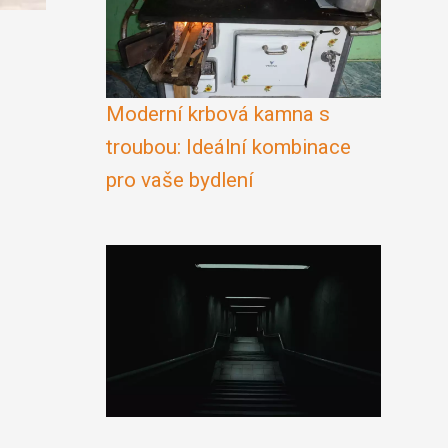
Moderní krbová kamna s
troubou: Ideální kombinace
pro vaše bydlení