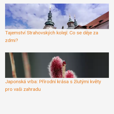
Tajemství Strahovských kolejí: Co se děje za
zdmi?
Japonská vrba: Přírodní krása s žlutými květy
pro vaši zahradu