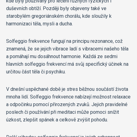
kde byly používány pro léčení různých fyzických i
duševních obtíží. Později byly objeveny také ve
starobylém gregoriánském chorálu, kde sloužily k
harmonizaci těla, mysli a ducha.
Solfeggio frekvence fungují na principu rezonance, což
znamená, že se jejich vibrace ladí s vibracemi našeho těla
a pomáhají mu dosáhnout harmonie. Každá ze sedmi
hlavních solfeggio frekvencí má svůj specifický účinek na
určitou část těla či psychiku.
V dnešní uspěchané době je stres běžnou součástí života
mnoha lidí. Solfeggio frekvence nabízejí možnost relaxace
a odpočinku pomocí přirozených zvuků. Jejich pravidelné
poslech či používání při meditaci může pomoci snížit
úzkost, zlepšit spánek a celkově zvýšit pohodu.