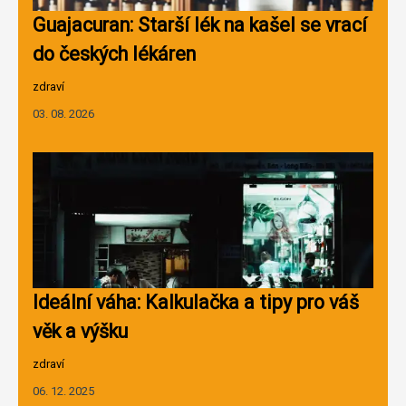
Guajacuran: Starší lék na kašel se vrací
do českých lékáren
zdraví
03. 08. 2026
Ideální váha: Kalkulačka a tipy pro váš
věk a výšku
zdraví
06. 12. 2025