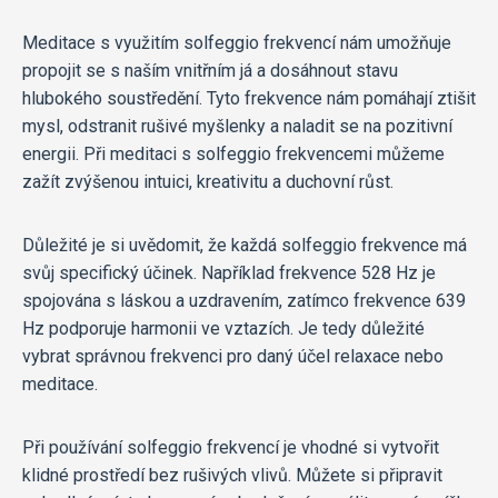
Meditace s využitím solfeggio frekvencí nám umožňuje
propojit se s naším vnitřním já a dosáhnout stavu
hlubokého soustředění. Tyto frekvence nám pomáhají ztišit
mysl, odstranit rušivé myšlenky a naladit se na pozitivní
energii. Při meditaci s solfeggio frekvencemi můžeme
zažít zvýšenou intuici, kreativitu a duchovní růst.
Důležité je si uvědomit, že každá solfeggio frekvence má
svůj specifický účinek. Například frekvence 528 Hz je
spojována s láskou a uzdravením, zatímco frekvence 639
Hz podporuje harmonii ve vztazích. Je tedy důležité
vybrat správnou frekvenci pro daný účel relaxace nebo
meditace.
Při používání solfeggio frekvencí je vhodné si vytvořit
klidné prostředí bez rušivých vlivů. Můžete si připravit