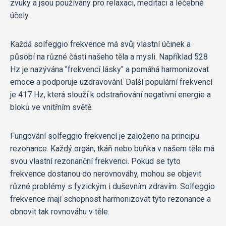
zvuky a jsou používány pro relaxaci, meditaci a léčebné
účely.
Každá solfeggio frekvence má svůj vlastní účinek a
působí na různé části našeho těla a mysli. Například 528
Hz je nazývána "frekvencí lásky" a pomáhá harmonizovat
emoce a podporuje uzdravování. Další populární frekvencí
je 417 Hz, která slouží k odstraňování negativní energie a
bloků ve vnitřním světě.
Fungování solfeggio frekvencí je založeno na principu
rezonance. Každý orgán, tkáň nebo buňka v našem těle má
svou vlastní rezonanční frekvenci. Pokud se tyto
frekvence dostanou do nerovnováhy, mohou se objevit
různé problémy s fyzickým i duševním zdravím. Solfeggio
frekvence mají schopnost harmonizovat tyto rezonance a
obnovit tak rovnováhu v těle.