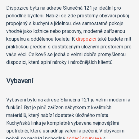
Dispozice bytu na adrese Slunečná 121 je ideální pro
pohodlné bydlení. Nabízí se zde prostorný obývací pokoj
propojený s kuchyní a jídelnou, dva samostatné pokoje
vhodné jako ložnice nebo pracovny, moderně zařízenou
koupelnu a oddělenou toaletu. K
dispozici
také budete mít
praktickou předsíň s dostatečným úložným prostorem pro
vaše věci. Celkově se jedná o velmi dobře promyšlenou
dispozici, která splní nároky i náročnějších klientů.
Vybavení
Vybavení bytu na adrese Slunečná 121 je velmi moderní a
funkční. Byt je plně zařízen nábytkem z kvalitních
materiálů, který nabízí dostatek úložného místa.
Kuchyňská linka je kompletně vybavena nejnovějšími
spotřebiči, které usnadňují vaření a pečení. V obývacím
pokoji se nachází pohodlná
sedací souprava
s