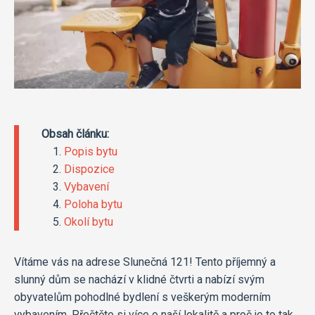
Obsah článku:
Popis bytu
Dispozice
Vybavení
Poloha bytu
Okolí bytu
Vítáme vás na adrese Slunečná 121! Tento příjemný a
slunný dům se nachází v klidné čtvrti a nabízí svým
obyvatelům pohodlné bydlení s veškerým moderním
vybavením. Přečtěte si více o naší lokalitě a proč je to tak