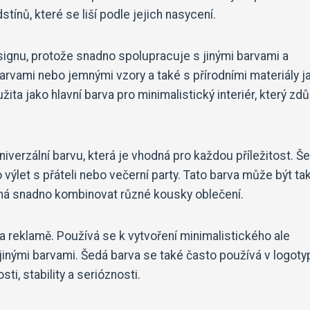
ínů, které se liší podle jejich nasycení.
signu, protože snadno spolupracuje s jinými barvami a
barvami nebo jemnými vzory a také s přírodními materiály j
a jako hlavní barva pro minimalistický interiér, který zdů
erzální barvu, která je vhodná pro každou příležitost. Š
 výlet s přáteli nebo večerní party. Tato barva může být ta
máhá snadno kombinovat různé kousky oblečení.
a reklamě. Používá se k vytvoření minimalistického ale
jinými barvami. Šedá barva se také často používá v logoty
ti, stability a serióznosti.