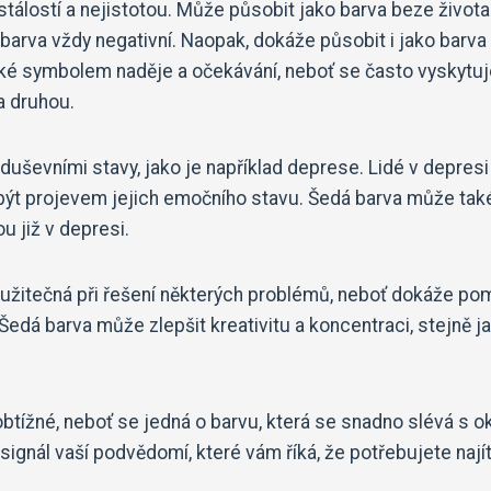
álostí a nejistotou. Může působit jako barva beze života
arva vždy negativní. Naopak, dokáže působit i jako barva 
aké symbolem naděje a očekávání, neboť se často vyskytuj
a druhou.
duševními stavy, jako je například deprese. Lidé v depresi
být projevem jejich emočního stavu. Šedá barva může tak
 již v depresi.
 užitečná při řešení některých problémů, neboť dokáže po
 Šedá barva může zlepšit kreativitu a koncentraci, stejně j
btížné, neboť se jedná o barvu, která se snadno slévá s o
gnál vaší podvědomí, které vám říká, že potřebujete nají