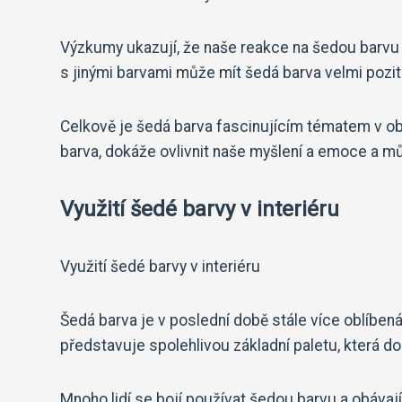
Výzkumy ukazují, že naše reakce na šedou barvu 
s jinými barvami může mít šedá barva velmi poziti
Celkově je šedá barva fascinujícím tématem v ob
barva, dokáže ovlivnit naše myšlení a emoce a 
Využití šedé barvy v interiéru
Využití šedé barvy v interiéru
Šedá barva je v poslední době stále více oblíbená 
představuje spolehlivou základní paletu, která do
Mnoho lidí se bojí používat šedou barvu a obávají 