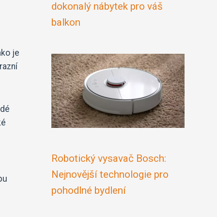
dokonalý nábytek pro váš
balkon
ako je
razní
edé
ké
Robotický vysavač Bosch:
Nejnovější technologie pro
pu
pohodlné bydlení