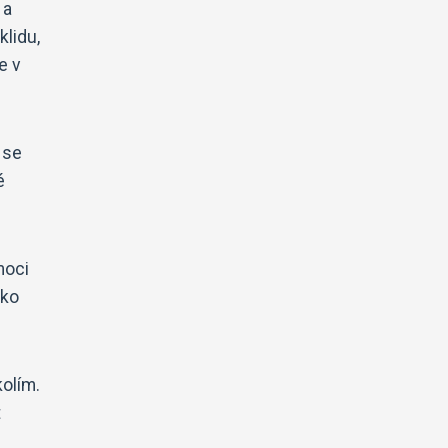
 a
klidu,
e v
 se
é
moci
ako
kolím.
t