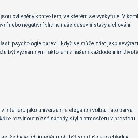
jsou ovlivněny kontextem, ve kterém se vyskytuje. V kom
vní nebo negativní vliv na naše duševní stavy a chování.
lasti psychologie barev. I když se může zdát jako nevýraz
může být významným faktorem v našem každodenním životě
v interiéru jako univerzální a elegantní volba. Tato barva
káže rozvinout různé nápady, styl a atmosféru v prostoru.
se, že by jejich interiér mohl být smutný nebo chladný.