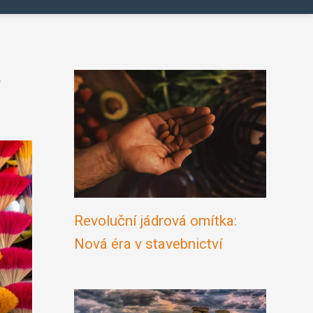
Revoluční jádrová omítka:
Nová éra v stavebnictví