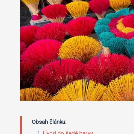
Obsah článku:
Úvod do šedé barvy