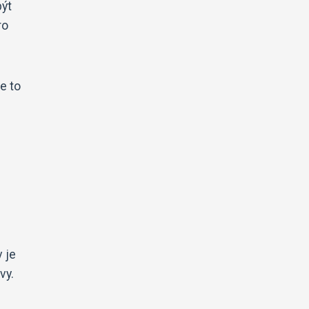
být
ro
e to
 je
vy.