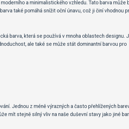
 moderního a minimalistického vzhledu. Tato barva může 
barva také pomáhá snížit oční únavu, což ji činí vhodnou p
ická barva, která se používá v mnoha oblastech designu. J
dnoduchost, ale také se může stát dominantní barvou pro
hování. Jednou z méně výrazných a často přehlížených barev
e mít stejně silný vliv na naše duševní stavy jako jiné bar