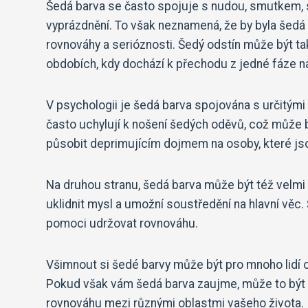
Šedá barva se často spojuje s nudou, smutkem, st
vyprázdnění. To však neznamená, že by byla šedá b
rovnováhy a serióznosti. Šedý odstín může být t
obdobích, kdy dochází k přechodu z jedné fáze n
V psychologii je šedá barva spojována s určitými 
často uchylují k nošení šedých oděvů, což může 
působit deprimujícím dojmem na osoby, které jsou
Na druhou stranu, šedá barva může být též velmi
uklidnit mysl a umožní soustředění na hlavní věc.
pomoci udržovat rovnováhu.
Všimnout si šedé barvy může být pro mnoho lidí o
Pokud však vám šedá barva zaujme, může to být si
rovnováhu mezi různými oblastmi vašeho života.