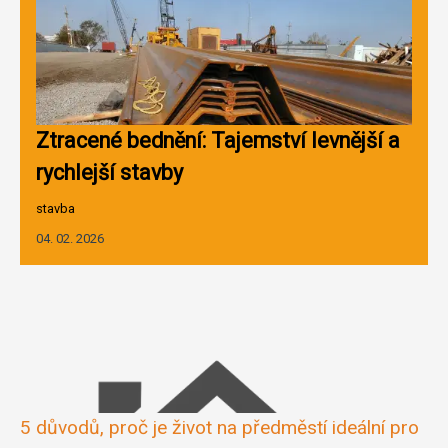
Ztracené bednění: Tajemství levnější a
rychlejší stavby
stavba
04. 02. 2026
5 důvodů, proč je život na předměstí ideální pro