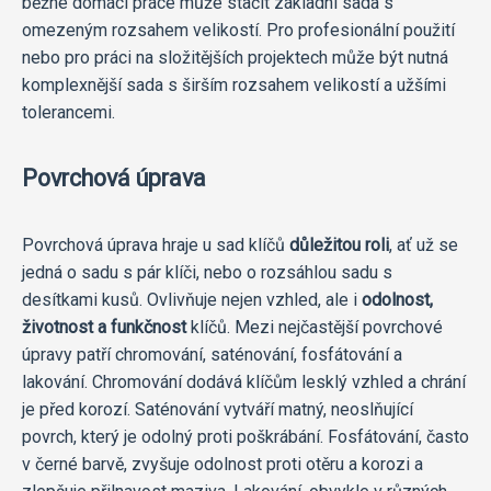
běžné domácí práce může stačit základní sada s
omezeným rozsahem velikostí. Pro profesionální použití
nebo pro práci na složitějších projektech může být nutná
komplexnější sada s širším rozsahem velikostí a užšími
tolerancemi.
Povrchová úprava
Povrchová úprava hraje u sad klíčů
důležitou roli
, ať už se
jedná o sadu s pár klíči, nebo o rozsáhlou sadu s
desítkami kusů. Ovlivňuje nejen vzhled, ale i
odolnost,
životnost a funkčnost
klíčů. Mezi nejčastější povrchové
úpravy patří chromování, saténování, fosfátování a
lakování. Chromování dodává klíčům lesklý vzhled a chrání
je před korozí. Saténování vytváří matný, neoslňující
povrch, který je odolný proti poškrábání. Fosfátování, často
v černé barvě, zvyšuje odolnost proti otěru a korozi a