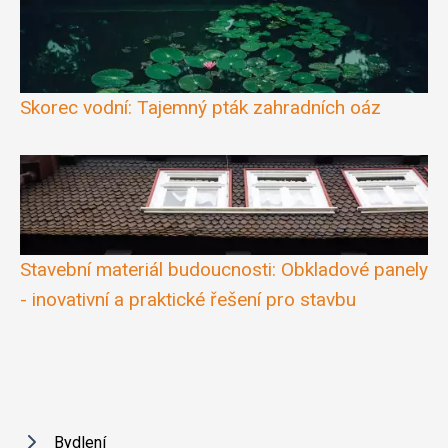
Skorec vodní: Tajemný pták zahradních oáz
Stavební materiál budoucnosti: Obkladové panely
- inovativní a praktické řešení pro stavbu
Bydlení