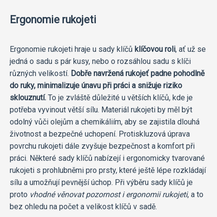
Ergonomie rukojeti
Ergonomie rukojeti hraje u sady klíčů
klíčovou roli
, ať už se
jedná o sadu s pár kusy, nebo o rozsáhlou sadu s klíči
různých velikostí.
Dobře navržená rukojeť padne pohodlně
do ruky, minimalizuje únavu při práci a snižuje riziko
sklouznutí.
To je zvláště důležité u větších klíčů, kde je
potřeba vyvinout větší sílu. Materiál rukojeti by měl být
odolný vůči olejům a chemikáliím, aby se zajistila dlouhá
životnost a bezpečné uchopení. Protiskluzová úprava
povrchu rukojeti dále zvyšuje bezpečnost a komfort při
práci. Některé sady klíčů nabízejí i ergonomicky tvarované
rukojeti s prohlubněmi pro prsty, které ještě lépe rozkládají
sílu a umožňují pevnější úchop. Při výběru sady klíčů je
proto
vhodné věnovat pozornost i ergonomii rukojeti
, a to
bez ohledu na počet a velikost klíčů v sadě.