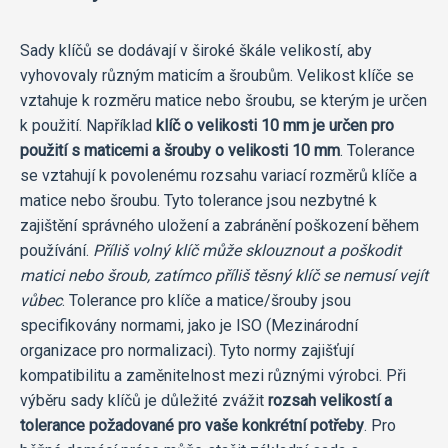
Sady klíčů se dodávají v široké škále velikostí, aby
vyhovovaly různým maticím a šroubům. Velikost klíče se
vztahuje k rozměru matice nebo šroubu, se kterým je určen
k použití. Například
klíč o velikosti 10 mm je určen pro
použití s maticemi a šrouby o velikosti 10 mm
. Tolerance
se vztahují k povolenému rozsahu variací rozměrů klíče a
matice nebo šroubu. Tyto tolerance jsou nezbytné k
zajištění správného uložení a zabránění poškození během
používání.
Příliš volný klíč může sklouznout a poškodit
matici nebo šroub, zatímco příliš těsný klíč se nemusí vejít
vůbec
. Tolerance pro klíče a matice/šrouby jsou
specifikovány normami, jako je ISO (Mezinárodní
organizace pro normalizaci). Tyto normy zajišťují
kompatibilitu a zaměnitelnost mezi různými výrobci. Při
výběru sady klíčů je důležité zvážit
rozsah velikostí a
tolerance požadované pro vaše konkrétní potřeby
. Pro