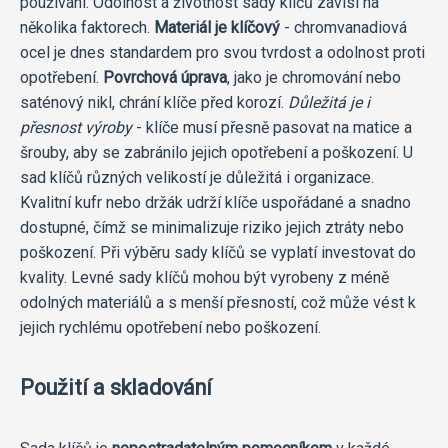
používání. Odolnost a životnost sady klíčů závisí na
několika faktorech.
Materiál je klíčový
- chromvanadiová
ocel je dnes standardem pro svou tvrdost a odolnost proti
opotřebení.
Povrchová úprava
, jako je chromování nebo
saténový nikl, chrání klíče před korozí.
Důležitá je i
přesnost výroby
- klíče musí přesně pasovat na matice a
šrouby, aby se zabránilo jejich opotřebení a poškození. U
sad klíčů různých velikostí je důležitá i organizace.
Kvalitní kufr nebo držák udrží klíče uspořádané a snadno
dostupné, čímž se minimalizuje riziko jejich ztráty nebo
poškození. Při výběru sady klíčů se vyplatí investovat do
kvality. Levné sady klíčů mohou být vyrobeny z méně
odolných materiálů a s menší přesností, což může vést k
jejich rychlému opotřebení nebo poškození.
Použití a skladování