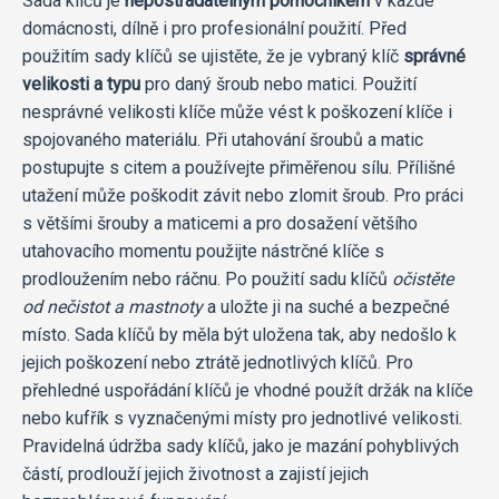
Sada klíčů je
nepostradatelným pomocníkem
v každé
domácnosti, dílně i pro profesionální použití. Před
použitím sady klíčů se ujistěte, že je vybraný klíč
správné
velikosti a typu
pro daný šroub nebo matici. Použití
nesprávné velikosti klíče může vést k poškození klíče i
spojovaného materiálu. Při utahování šroubů a matic
postupujte s citem a používejte přiměřenou sílu. Přílišné
utažení může poškodit závit nebo zlomit šroub. Pro práci
s většími šrouby a maticemi a pro dosažení většího
utahovacího momentu použijte nástrčné klíče s
prodloužením nebo ráčnu. Po použití sadu klíčů
očistěte
od nečistot a mastnoty
a uložte ji na suché a bezpečné
místo. Sada klíčů by měla být uložena tak, aby nedošlo k
jejich poškození nebo ztrátě jednotlivých klíčů. Pro
přehledné uspořádání klíčů je vhodné použít držák na klíče
nebo kufřík s vyznačenými místy pro jednotlivé velikosti.
Pravidelná údržba sady klíčů, jako je mazání pohyblivých
částí, prodlouží jejich životnost a zajistí jejich