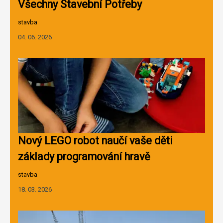
Všechny Stavební Potřeby
stavba
04. 06. 2026
Nový LEGO robot naučí vaše děti
základy programování hravě
stavba
18. 03. 2026