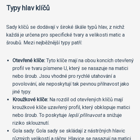
Typy hlav klíčů
Sady klíčů se dodávají v široké škále typů hlav, z nichž
každá je určena pro specifické tvary a velikosti matic a
šroubů. Mezi nejběžnější typy patří:
Otevřené klíče:
Tyto klíče mají na obou koncích otevřený
profil ve tvaru písmene U, který se nasazuje na matici
nebo šroub. Jsou vhodné pro rychlé utahování a
povolování, ale neposkytují tak pevnou přilnavost jako
jiné typy.
Kroužkové klíče:
Na rozdíl od otevřených klíčů mají
kroužkové klíče uzavřený profil, který obklopuje matici
nebo šroub. To poskytuje
lepší přilnavost
a snižuje
riziko sklouznutí.
Gola sady: Gola sady se skládají z nástrčných hlavic
různých velikostí a ráčny. Hlavice se nasazují na matici