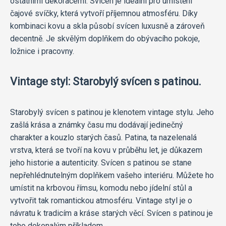
ostatními dekoracemi. Svícen je ideální pro umístění
čajové svíčky, která vytvoří příjemnou atmosféru. Díky
kombinaci kovu a skla působí svícen luxusně a zároveň
decentně. Je skvělým doplňkem do obývacího pokoje,
ložnice i pracovny.
Vintage styl: Starobylý svícen s patinou.
Starobylý svícen s patinou je klenotem vintage stylu. Jeho
zašlá krása a známky času mu dodávají jedinečný
charakter a kouzlo starých časů. Patina, ta nazelenalá
vrstva, která se tvoří na kovu v průběhu let, je důkazem
jeho historie a autenticity. Svícen s patinou se stane
nepřehlédnutelným doplňkem vašeho interiéru. Můžete ho
umístit na krbovou římsu, komodu nebo jídelní stůl a
vytvořit tak romantickou atmosféru. Vintage styl je o
návratu k tradicím a kráse starých věcí. Svícen s patinou je
toho dokonalým příkladem.