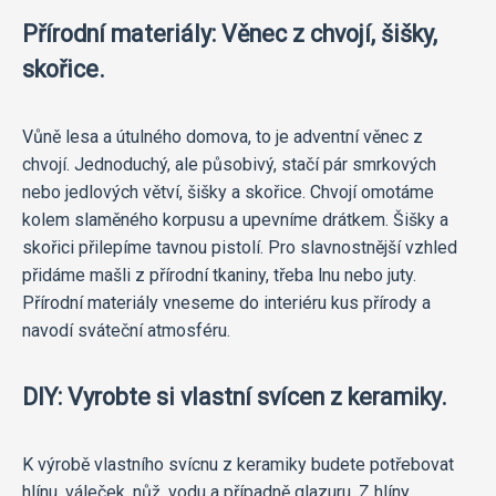
Přírodní materiály: Věnec z chvojí, šišky,
skořice.
Vůně lesa a útulného domova, to je adventní věnec z
chvojí. Jednoduchý, ale působivý, stačí pár smrkových
nebo jedlových větví, šišky a skořice. Chvojí omotáme
kolem slaměného korpusu a upevníme drátkem. Šišky a
skořici přilepíme tavnou pistolí. Pro slavnostnější vzhled
přidáme mašli z přírodní tkaniny, třeba lnu nebo juty.
Přírodní materiály vneseme do interiéru kus přírody a
navodí sváteční atmosféru.
DIY: Vyrobte si vlastní svícen z keramiky.
K výrobě vlastního svícnu z keramiky budete potřebovat
hlínu, váleček, nůž, vodu a případně glazuru. Z hlíny