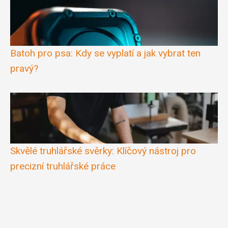
Batoh pro psa: Kdy se vyplatí a jak vybrat ten
pravý?
Skvělé truhlářské svěrky: Klíčový nástroj pro
precizní truhlářské práce