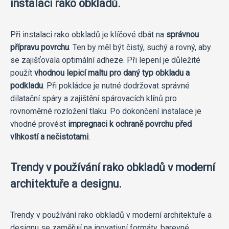
instalaci rako obkladů.
Při instalaci rako obkladů je klíčové dbát na
správnou
přípravu povrchu
. Ten by měl být čistý, suchý a rovný, aby
se zajišťovala optimální adheze. Při lepení je důležité
použít
vhodnou lepicí maltu pro daný typ obkladu a
podkladu
. Při pokládce je nutné dodržovat správné
dilatační spáry a zajištění spárovacích klínů pro
rovnoměrné rozložení tlaku. Po dokončení instalace je
vhodné provést
impregnaci k ochraně povrchu před
vlhkostí a nečistotami
.
Trendy v používání rako obkladů v moderní
architektuře a designu.
Trendy v používání rako obkladů v moderní architektuře a
designu se zaměřují na inovativní formáty, barevné