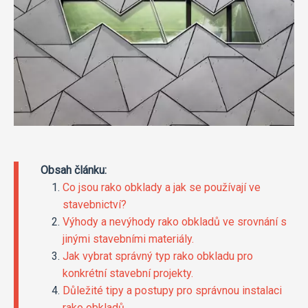
Obsah článku:
Co jsou rako obklady a jak se používají ve
stavebnictví?
Výhody a nevýhody rako obkladů ve srovnání s
jinými stavebními materiály.
Jak vybrat správný typ rako obkladu pro
konkrétní stavební projekty.
Důležité tipy a postupy pro správnou instalaci
rako obkladů.