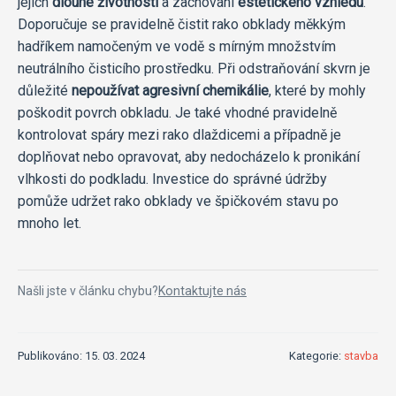
jejich
dlouhé životnosti
a zachování
estetického vzhledu
.
Doporučuje se pravidelně čistit rako obklady měkkým
hadříkem namočeným ve vodě s mírným množstvím
neutrálního čisticího prostředku. Při odstraňování skvrn je
důležité
nepoužívat agresivní chemikálie
, které by mohly
poškodit povrch obkladu. Je také vhodné pravidelně
kontrolovat spáry mezi rako dlaždicemi a případně je
doplňovat nebo opravovat, aby nedocházelo k pronikání
vlhkosti do podkladu. Investice do správné údržby
pomůže udržet rako obklady ve špičkovém stavu po
mnoho let.
Našli jste v článku chybu?
Kontaktujte nás
Publikováno: 15. 03. 2024
Kategorie:
stavba