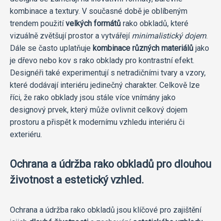
kombinace a textury. V současné době je oblíbeným
trendem použití
velkých formátů
rako obkladů, které
vizuálně zvětšují prostor a vytvářejí
minimalistický dojem
.
Dále se často uplatňuje
kombinace různých materiálů
jako
je dřevo nebo kov s rako obklady pro kontrastní efekt.
Designéři také experimentují s netradičními tvary a vzory,
které dodávají interiéru jedinečný charakter. Celkově lze
říci, že rako obklady jsou stále více vnímány jako
designový prvek, který může ovlivnit celkový dojem
prostoru a přispět k modernímu vzhledu interiéru či
exteriéru.
Ochrana a údržba rako obkladů pro dlouhou
životnost a estetický vzhled.
Ochrana a údržba rako obkladů jsou klíčové pro zajištění