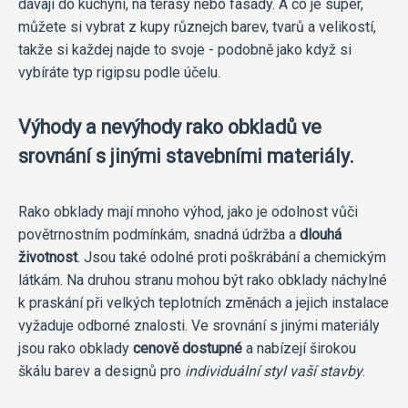
dávají do kuchyní, na terasy nebo fasády. A co je super,
můžete si vybrat z kupy různejch barev, tvarů a velikostí,
takže si každej najde to svoje - podobně jako když si
vybíráte typ rigipsu podle účelu.
Výhody a nevýhody rako obkladů ve
srovnání s jinými stavebními materiály.
Rako obklady mají mnoho výhod, jako je odolnost vůči
povětrnostním podmínkám, snadná údržba a
dlouhá
životnost
. Jsou také odolné proti poškrábání a chemickým
látkám. Na druhou stranu mohou být rako obklady náchylné
k praskání při velkých teplotních změnách a jejich instalace
vyžaduje odborné znalosti. Ve srovnání s jinými materiály
jsou rako obklady
cenově dostupné
a nabízejí širokou
škálu barev a designů pro
individuální styl vaší stavby
.