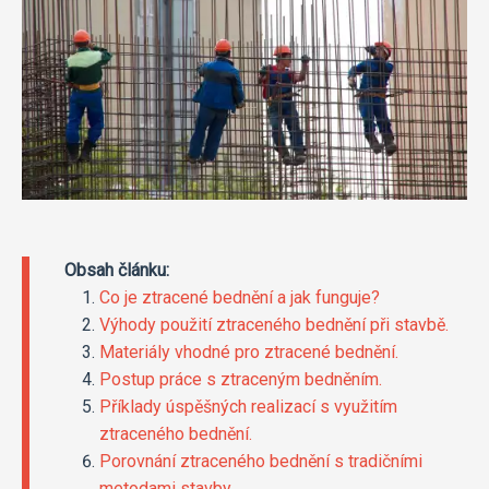
Obsah článku:
Co je ztracené bednění a jak funguje?
Výhody použití ztraceného bednění při stavbě.
Materiály vhodné pro ztracené bednění.
Postup práce s ztraceným bedněním.
Příklady úspěšných realizací s využitím
ztraceného bednění.
Porovnání ztraceného bednění s tradičními
metodami stavby.