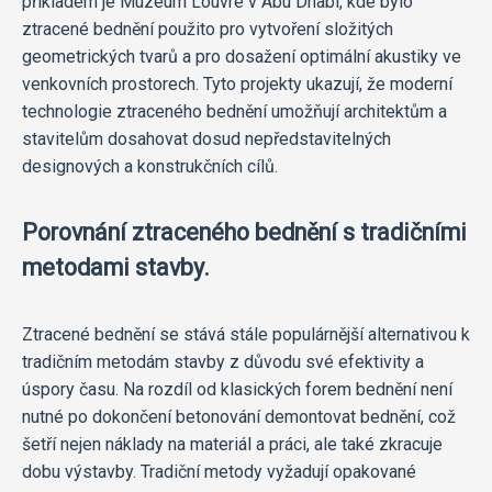
příkladem je Muzeum Louvre v Abu Dhabi, kde bylo
ztracené bednění použito pro vytvoření složitých
geometrických tvarů a pro dosažení optimální akustiky ve
venkovních prostorech. Tyto projekty ukazují, že moderní
technologie ztraceného bednění umožňují architektům a
stavitelům dosahovat dosud nepředstavitelných
designových a konstrukčních cílů.
Porovnání ztraceného bednění s tradičními
metodami stavby.
Ztracené bednění se stává stále populárnější alternativou k
tradičním metodám stavby z důvodu své efektivity a
úspory času. Na rozdíl od klasických forem bednění není
nutné po dokončení betonování demontovat bednění, což
šetří nejen náklady na materiál a práci, ale také zkracuje
dobu výstavby. Tradiční metody vyžadují opakované