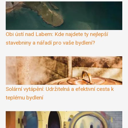
Obi ústí nad Labem: Kde najdete ty nejlepší
stavebniny a nářadí pro vaše bydlení?
Solární vytápění: Udržitelná a efektivní cesta k
teplému bydlení