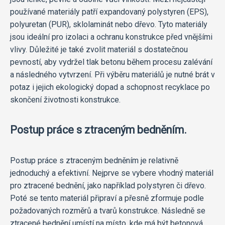
používané materiály patří expandovaný polystyren (EPS),
polyuretan (PUR), sklolaminát nebo dřevo. Tyto materiály
jsou ideální pro izolaci a ochranu konstrukce před vnějšími
vlivy. Důležité je také zvolit materiál s dostatečnou
pevností, aby vydržel tlak betonu během procesu zalévání
a následného vytvrzení. Při výběru materiálů je nutné brát v
potaz i jejich ekologický dopad a schopnost recyklace po
skončení životnosti konstrukce.
Postup práce s ztraceným bedněním.
Postup práce s ztraceným bedněním je relativně
jednoduchý a efektivní. Nejprve se vybere vhodný materiál
pro ztracené bednění, jako například polystyren či dřevo.
Poté se tento materiál připraví a přesně zformuje podle
požadovaných rozměrů a tvarů konstrukce. Následně se
ztracené bednění umístí na místo, kde má být betonová