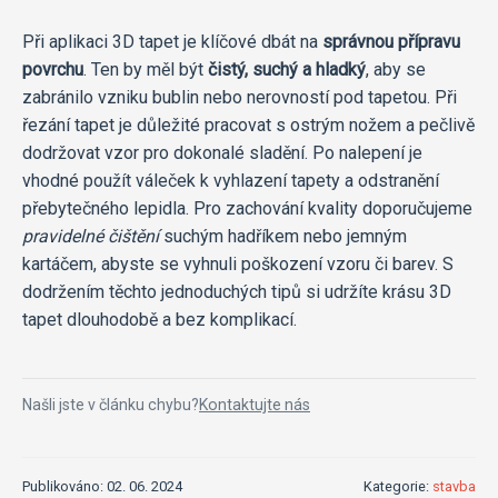
Při aplikaci 3D tapet je klíčové dbát na
správnou přípravu
povrchu
. Ten by měl být
čistý, suchý a hladký
, aby se
zabránilo vzniku bublin nebo nerovností pod tapetou. Při
řezání tapet je důležité pracovat s ostrým nožem a pečlivě
dodržovat vzor pro dokonalé sladění. Po nalepení je
vhodné použít váleček k vyhlazení tapety a odstranění
přebytečného lepidla. Pro zachování kvality doporučujeme
pravidelné čištění
suchým hadříkem nebo jemným
kartáčem, abyste se vyhnuli poškození vzoru či barev. S
dodržením těchto jednoduchých tipů si udržíte krásu 3D
tapet dlouhodobě a bez komplikací.
Našli jste v článku chybu?
Kontaktujte nás
Publikováno: 02. 06. 2024
Kategorie:
stavba