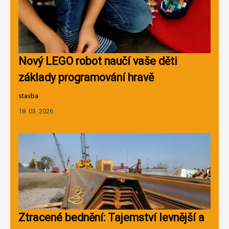
Nový LEGO robot naučí vaše děti
základy programování hravě
stavba
18. 03. 2026
Ztracené bednění: Tajemství levnější a