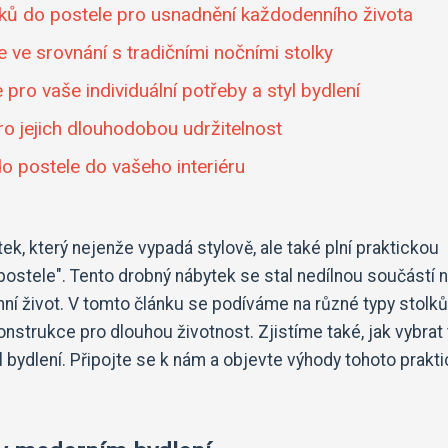
lků do postele pro usnadnění každodenního života
 ve srovnání s tradičními nočními stolky
pro vaše individuální potřeby a styl bydlení
ro jejich dlouhodobou udržitelnost
do postele do vašeho interiéru
k, který nejenže vypadá stylově, ale také plní praktickou
postele". Tento drobný nábytek se stal nedílnou součástí 
ní život. V tomto článku se podíváme na různé typy stolk
onstrukce pro dlouhou životnost. Zjistíme také, jak vybrat
yl bydlení. Připojte se k nám a objevte výhody tohoto prakt