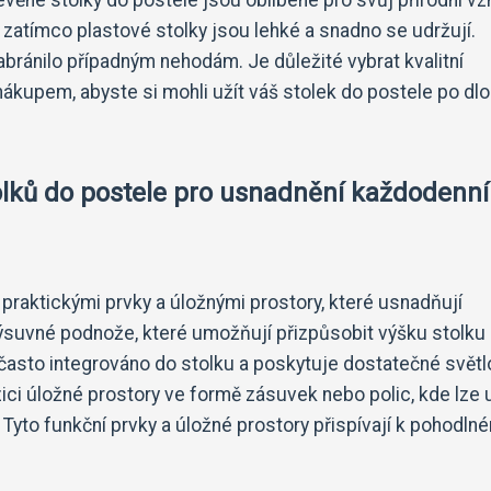
 zatímco plastové stolky jsou lehké a snadno se udržují.
abránilo případným nehodám. Je důležité vybrat kvalitní
 nákupem, abyste si mohli užít váš stolek do postele po dl
tolků do postele pro usnadnění každodenn
 praktickými prvky a úložnými prostory, které usnadňují
výsuvné podnože, které umožňují přizpůsobit výšku stolku
je často integrováno do stolku a poskytuje dostatečné světl
zici úložné prostory ve formě zásuvek nebo polic, kde lze u
i. Tyto funkční prvky a úložné prostory přispívají k pohodln