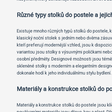
Různé typy stolků do postele a jej
Existuje mnoho různých typů stolků do postele, k
klasický noční stolek s jedním nebo dvěma zásuv
kteří preferují modernější vzhled, jsou k dispozic
variantou jsou stolky s výsuvnými poličkami nebo
osobní předměty. Designové možnosti jsou témě
skleněné stolky s moderním a elegantním designe
dokonale hodí k jeho individuálnímu stylu bydlení.
Materiály a konstrukce stolků do po
Materiály a konstrukce stolků do postele jsou klíčo
používanými materiály jsou dřevo, kov a plast. Dř