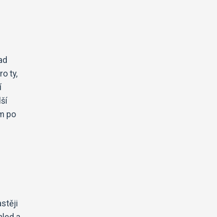
ad
o ty,
í
ší
m po
stěji
hled a