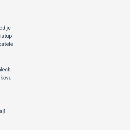
od je
řístup
ostele
álech,
z kovu
ají