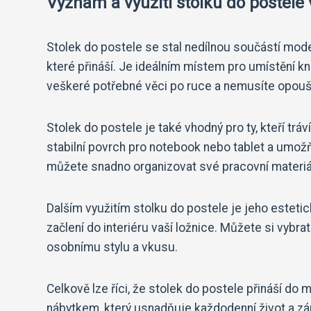
Význam a využití stolku do postele
Stolek do postele se stal nedílnou součástí mode
které přináší. Je ideálním místem pro umístění k
veškeré potřebné věci po ruce a nemusíte opoušt
Stolek do postele je také vhodný pro ty, kteří t
stabilní povrch pro notebook nebo tablet a umožň
můžete snadno organizovat své pracovní materiál
Dalším využitím stolku do postele je jeho estet
začlení do interiéru vaší ložnice. Můžete si vybra
osobnímu stylu a vkusu.
Celkově lze říci, že stolek do postele přináší do 
nábytkem, který usnadňuje každodenní život a zá