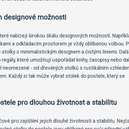
ich designové možnosti
teré nabízejí širokou škálu designových možností. Napříkl
kami a odkládacím prostorem je vždy oblíbenou volbou. Pr
i stolky s minimalistickým designem a čistými liniemi. Dalš
 regály, které umožňují uspořádat knihy, časopisy nebo dal
ř neomezené - od dřevěných stolků s rustikálním vzhlede
m. Každý si tak může vybrat stolek do postele, který se
stele pro dlouhou životnost a stabilitu
vé pro zajištění jejich dlouhé životnosti a stabilitu. Nejča
evěné stolky do postele jsou oblíbené pro svůj přírodní vz