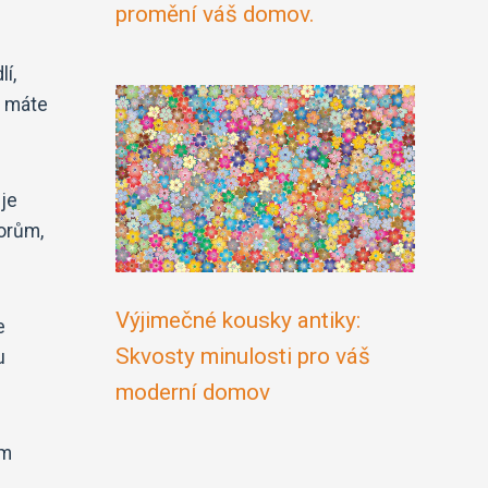
promění váš domov.
í,
u máte
uje
torům,
Výjimečné kousky antiky:
e
Skvosty minulosti pro váš
u
moderní domov
ím