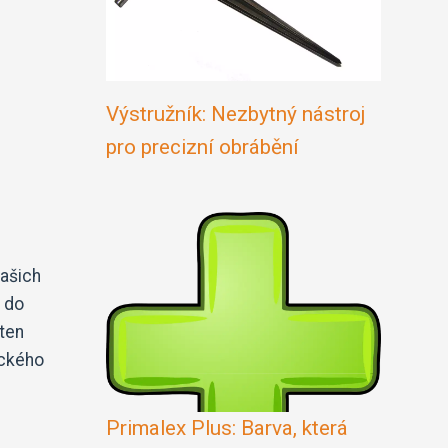
Výstružník: Nezbytný nástroj
pro precizní obrábění
našich
ů do
 ten
ického
Primalex Plus: Barva, která