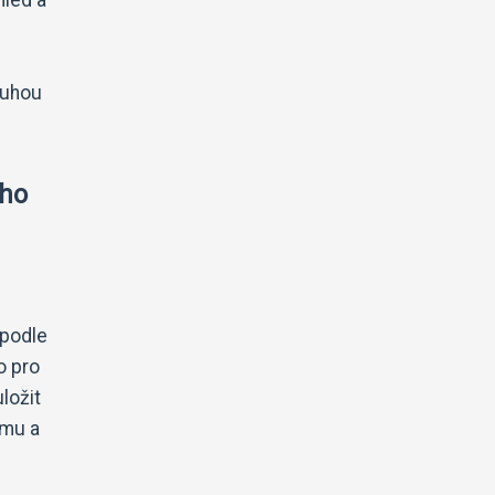
ouhou
ího
 podle
o pro
ložit
ému a