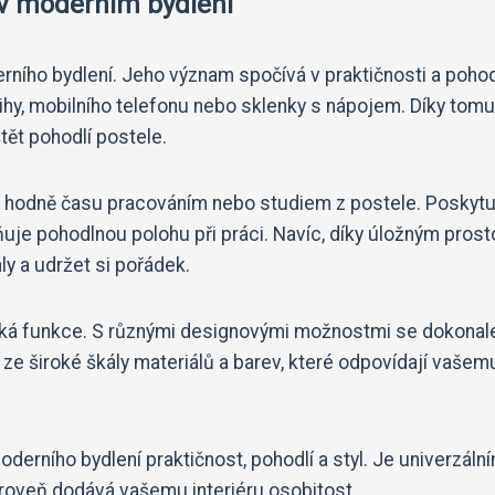
 v moderním bydlení
rního bydlení. Jeho význam spočívá v praktičnosti a pohodl
nihy, mobilního telefonu nebo sklenky s nápojem. Díky tom
ět pohodlí postele.
ráví hodně času pracováním nebo studiem z postele. Poskyt
uje pohodlnou polohu při práci. Navíc, díky úložným pros
y a udržet si pořádek.
ická funkce. S různými designovými možnostmi se dokonal
t ze široké škály materiálů a barev, které odpovídají vašem
moderního bydlení praktičnost, pohodlí a styl. Je univerzáln
roveň dodává vašemu interiéru osobitost.