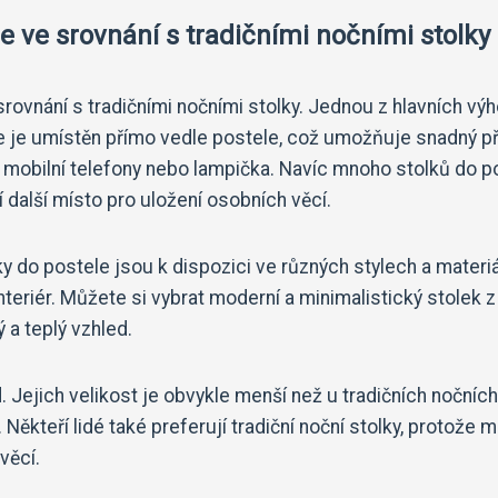
e ve srovnání s tradičními nočními stolky
rovnání s tradičními nočními stolky. Jednou z hlavních výh
le je umístěn přímo vedle postele, což umožňuje snadný p
, mobilní telefony nebo lampička. Navíc mnoho stolků do p
 další místo pro uložení osobních věcí.
lky do postele jsou k dispozici ve různých stylech a materi
nteriér. Můžete si vybrat moderní a minimalistický stolek 
ý a teplý vzhled.
. Jejich velikost je obvykle menší než u tradičních nočních
Někteří lidé také preferují tradiční noční stolky, protože m
věcí.