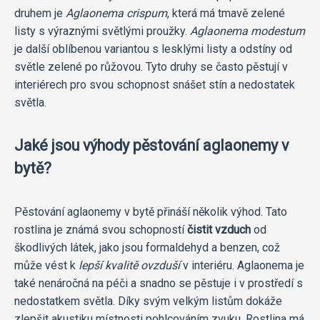
druhem je
Aglaonema crispum
, která má tmavě zelené
listy s výraznými světlými proužky.
Aglaonema modestum
je další oblíbenou variantou s lesklými listy a odstíny od
světle zelené po růžovou. Tyto druhy se často pěstují v
interiérech pro svou schopnost snášet stín a nedostatek
světla.
Jaké jsou výhody pěstování aglaonemy v
bytě?
Pěstování aglaonemy v bytě přináší několik výhod. Tato
rostlina je známá svou schopností
čistit vzduch
od
škodlivých látek, jako jsou formaldehyd a benzen, což
může vést k
lepší kvalitě ovzduší
v interiéru. Aglaonema je
také nenáročná na péči a snadno se pěstuje i v prostředí s
nedostatkem světla. Díky svým velkým listům dokáže
zlepšit akustiku místnosti pohlcováním zvuku. Rostlina má