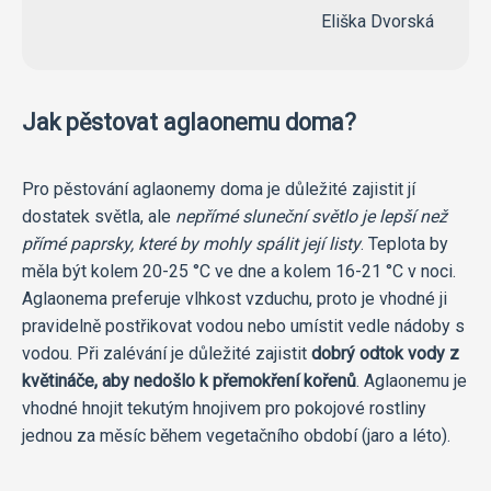
Eliška Dvorská
Jak pěstovat aglaonemu doma?
Pro pěstování aglaonemy doma je důležité zajistit jí
dostatek světla, ale
nepřímé sluneční světlo je lepší než
přímé paprsky, které by mohly spálit její listy
. Teplota by
měla být kolem 20-25 °C ve dne a kolem 16-21 °C v noci.
Aglaonema preferuje vlhkost vzduchu, proto je vhodné ji
pravidelně postřikovat vodou nebo umístit vedle nádoby s
vodou. Při zalévání je důležité zajistit
dobrý odtok vody z
květináče, aby nedošlo k přemokření kořenů
. Aglaonemu je
vhodné hnojit tekutým hnojivem pro pokojové rostliny
jednou za měsíc během vegetačního období (jaro a léto).