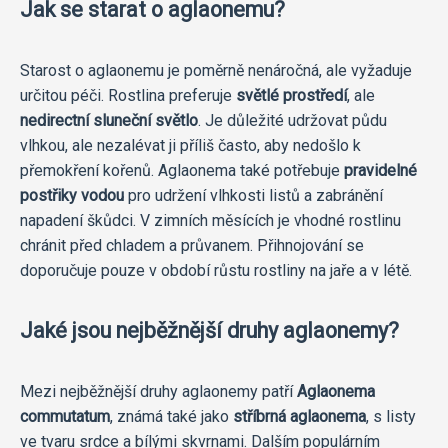
Jak se starat o aglaonemu?
Starost o aglaonemu je poměrně nenáročná, ale vyžaduje
určitou péči. Rostlina preferuje
světlé prostředí
, ale
nedirectní sluneční světlo
. Je důležité udržovat půdu
vlhkou, ale nezalévat ji příliš často, aby nedošlo k
přemokření kořenů. Aglaonema také potřebuje
pravidelné
postřiky vodou
pro udržení vlhkosti listů a zabránění
napadení škůdci. V zimních měsících je vhodné rostlinu
chránit před chladem a průvanem. Přihnojování se
doporučuje pouze v období růstu rostliny na jaře a v létě.
Jaké jsou nejběžnější druhy aglaonemy?
Mezi nejběžnější druhy aglaonemy patří
Aglaonema
commutatum
, známá také jako
stříbrná aglaonema
, s listy
ve tvaru srdce a bílými skvrnami. Dalším populárním