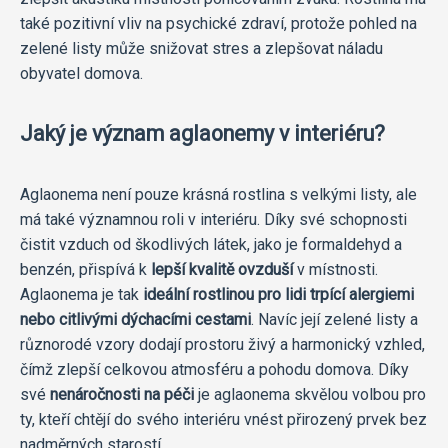
také pozitivní vliv na psychické zdraví, protože pohled na
zelené listy může snižovat stres a zlepšovat náladu
obyvatel domova.
Jaký je význam aglaonemy v interiéru?
Aglaonema není pouze krásná rostlina s velkými listy, ale
má také významnou roli v interiéru. Díky své schopnosti
čistit vzduch od škodlivých látek, jako je formaldehyd a
benzén, přispívá k
lepší kvalitě ovzduší
v místnosti.
Aglaonema je tak
ideální rostlinou pro lidi trpící alergiemi
nebo citlivými dýchacími cestami
. Navíc její zelené listy a
různorodé vzory dodají prostoru živý a harmonický vzhled,
čímž zlepší celkovou atmosféru a pohodu domova. Díky
své
nenáročnosti na péči
je aglaonema skvělou volbou pro
ty, kteří chtějí do svého interiéru vnést přirozený prvek bez
nadměrných starostí.