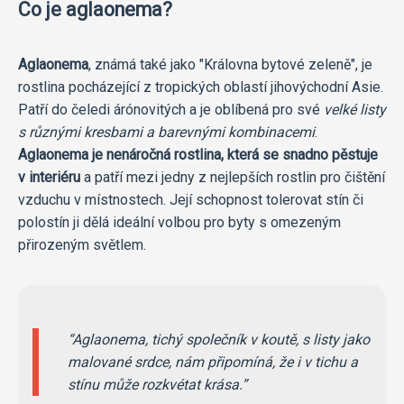
Co je aglaonema?
Aglaonema
, známá také jako "Královna bytové zeleně", je
rostlina pocházející z tropických oblastí jihovýchodní Asie.
Patří do čeledi árónovitých a je oblíbená pro své
velké listy
s různými kresbami a barevnými kombinacemi
.
Aglaonema je nenáročná rostlina, která se snadno pěstuje
v interiéru
a patří mezi jedny z nejlepších rostlin pro čištění
vzduchu v místnostech. Její schopnost tolerovat stín či
polostín ji dělá ideální volbou pro byty s omezeným
přirozeným světlem.
Aglaonema, tichý společník v koutě, s listy jako
malované srdce, nám připomíná, že i v tichu a
stínu může rozkvétat krása.