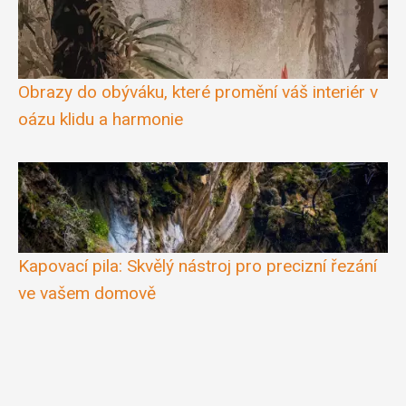
Obrazy do obýváku, které promění váš interiér v
oázu klidu a harmonie
Kapovací pila: Skvělý nástroj pro precizní řezání
ve vašem domově