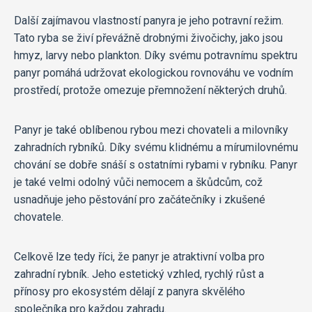
Další zajímavou vlastností panyra je jeho potravní režim.
Tato ryba se živí převážně drobnými živočichy, jako jsou
hmyz, larvy nebo plankton. Díky svému potravnímu spektru
panyr pomáhá udržovat ekologickou rovnováhu ve vodním
prostředí, protože omezuje přemnožení některých druhů.
Panyr je také oblíbenou rybou mezi chovateli a milovníky
zahradních rybníků. Díky svému klidnému a mírumilovnému
chování se dobře snáší s ostatními rybami v rybníku. Panyr
je také velmi odolný vůči nemocem a škůdcům, což
usnadňuje jeho pěstování pro začátečníky i zkušené
chovatele.
Celkově lze tedy říci, že panyr je atraktivní volba pro
zahradní rybník. Jeho estetický vzhled, rychlý růst a
přínosy pro ekosystém dělají z panyra skvělého
společníka pro každou zahradu.