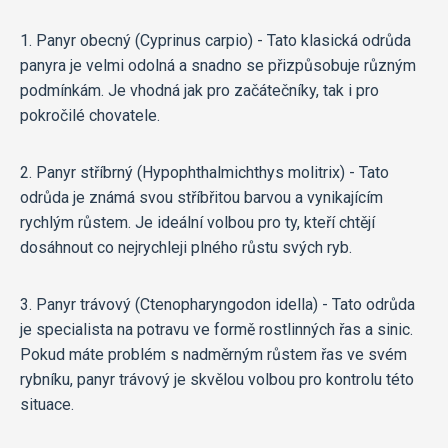
1. Panyr obecný (Cyprinus carpio) - Tato klasická odrůda
panyra je velmi odolná a snadno se přizpůsobuje různým
podmínkám. Je vhodná jak pro začátečníky, tak i pro
pokročilé chovatele.
2. Panyr stříbrný (Hypophthalmichthys molitrix) - Tato
odrůda je známá svou stříbřitou barvou a vynikajícím
rychlým růstem. Je ideální volbou pro ty, kteří chtějí
dosáhnout co nejrychleji plného růstu svých ryb.
3. Panyr trávový (Ctenopharyngodon idella) - Tato odrůda
je specialista na potravu ve formě rostlinných řas a sinic.
Pokud máte problém s nadměrným růstem řas ve svém
rybníku, panyr trávový je skvělou volbou pro kontrolu této
situace.