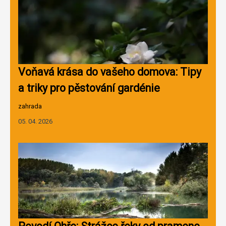
Voňavá krása do vašeho domova: Tipy
a triky pro pěstování gardénie
zahrada
05. 04. 2026