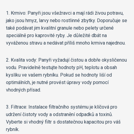
1. Krmivo: Panyři jsou všežravci a mají rádi živou potravu,
jako jsou hmyz, larvy nebo rostlinné zbytky. Doporučuje se
také podávat jim kvalitní granule nebo pelety určené
speciálně pro kaprovité ryby. Je důležité dbát na
vyváženou stravu a nedávat příliš mnoho krmiva najednou.
2. Kvalita vody: Panyři vyžadují čistou a dobře okysličenou
vodu. Pravidelně testujte hodnoty pH, teplotu a obsah
kyslíku ve vašem rybníku. Pokud se hodnoty liší od
optimálních, je nutné provést úpravy vody pomocí
vhodných přísad.
3. Filtrace: Instalace filtračního systému je klíčová pro
udržení čistoty vody a odstranění odpadků a toxinů.
Vyberte si vhodný filtr s dostatečnou kapacitou pro váš
rybník.