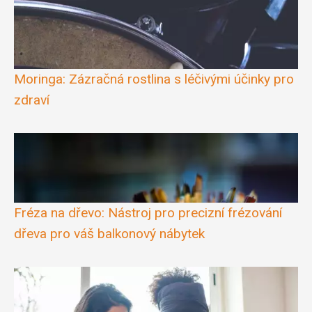
Moringa: Zázračná rostlina s léčivými účinky pro
zdraví
Fréza na dřevo: Nástroj pro precizní frézování
dřeva pro váš balkonový nábytek