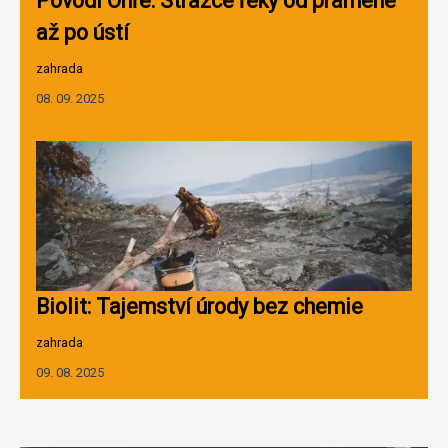
Povodí Ohře: Strážce řeky od pramene
až po ústí
zahrada
08. 09. 2025
Biolit: Tajemství úrody bez chemie
zahrada
09. 08. 2025