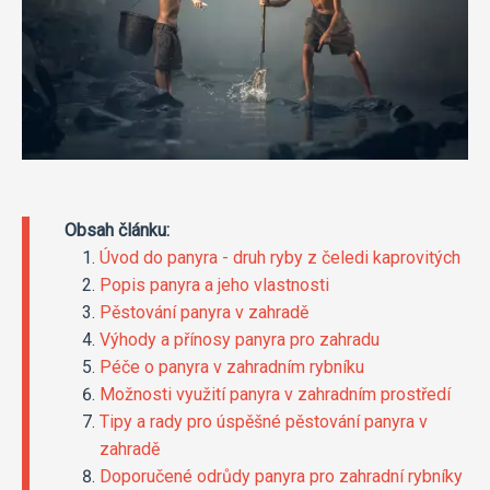
Obsah článku:
Úvod do panyra - druh ryby z čeledi kaprovitých
Popis panyra a jeho vlastnosti
Pěstování panyra v zahradě
Výhody a přínosy panyra pro zahradu
Péče o panyra v zahradním rybníku
Možnosti využití panyra v zahradním prostředí
Tipy a rady pro úspěšné pěstování panyra v
zahradě
Doporučené odrůdy panyra pro zahradní rybníky