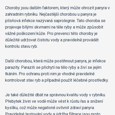
Choroby jsou dalším faktorem, který může ohrozit panyra v
zahradním rybníku. Nejčastější chorobou u panyra je
plísňová infekce nazývaná saprolegnie. Tato choroba se
projevuje bílými skvrnami na těle ryby a může způsobit
vážné poškození kůže. Pro prevenci této choroby je
důležité udržovat čistotu vody a pravidelně provádět
kontrolu stavu ryb.
Další chorobou, která může postihnout panyra, je infekce
parazity. Paraziti se přichytí na tělo ryby a živí se jejím
tkáním. Pro ochranu proti nim je vhodné pravidelně
kontrolovat stav ryb a případně použít léčebné prostředky.
Je také důležité dbát na správnou kvalitu vody v rybníku.
Přebytek živin ve vodě může vést k růstu řas a snížení
kyslíku, což může negativně ovlivnit zdraví panyra.
Pravidelné testování vody a údržba filtrace jsou proto