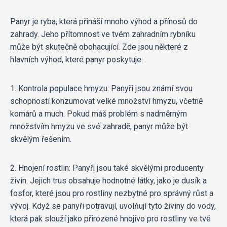
Panyr je ryba, která přináší mnoho výhod a přínosů do
zahrady. Jeho přítomnost ve tvém zahradním rybníku
může být skutečně obohacující. Zde jsou některé z
hlavních výhod, které panyr poskytuje:
1. Kontrola populace hmyzu: Panyři jsou známí svou
schopností konzumovat velké množství hmyzu, včetně
komárů a much. Pokud máš problém s nadměrným
množstvím hmyzu ve své zahradě, panyr může být
skvělým řešením.
2. Hnojení rostlin: Panyři jsou také skvělými producenty
živin. Jejich trus obsahuje hodnotné látky, jako je dusík a
fosfor, které jsou pro rostliny nezbytné pro správný růst a
vývoj. Když se panyři potravují, uvolňují tyto živiny do vody,
která pak slouží jako přirozené hnojivo pro rostliny ve tvé