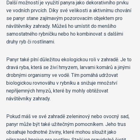
Další možností je využití panyra jako dekorativního prvku
ve vodních prvcích. Díky své velikosti a aktivnímu chování
se panyr stane zajímavým pozorovacím objektem pro
návštěvníky zahrady. Můžeš ho umístit do menšího
samostatného rybníčku nebo ho kombinovat s dalšími
druhy ryb či rostlinami.
Panyr také plní důležitou ekologickou roli v zahradě. Je to
dravá ryba, která se živí hmyzem, larvami komárů a jinými
drobnými organismy ve vodě. Tím pomáhá udržovat
biologickou rovnováhu v rybníku a snižuje množství
nepříjemných hmyzů, které by mohly obtěžovat
návštěvníky zahrady.
Pokud máš ve své zahradě zeleninový nebo ovocný sad,
panyr může být také užitečným pomocníkem. Jeho trus
obsahuje hodnotné živiny, které mohou sloužit jako
přirozené hnojivo pro rostliny. Stačí jen pravidelně čistit