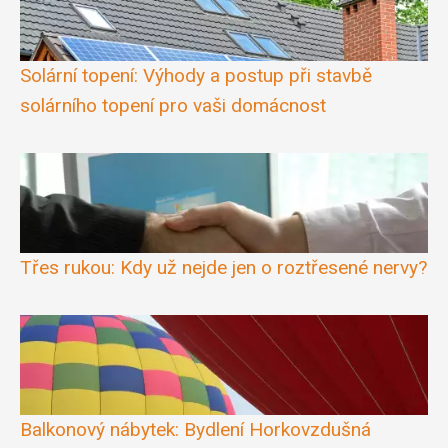
Solární topení: Výhody a postup při stavbě
solárního topení pro vaši domácnost
Třes rukou: Kdy už nejde jen o roztřesené nervy?
Balkonový nábytek: Bydlení Horkovzdušná