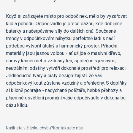
Když si zařizujete místo pro odpočinek, mělo by vyzařovat
klid a pohodu. Odpočívadlo je přece oázou, kde dobíjíme
baterky a načerpáváme síly do dalších dnů. Současné
trendy v odpočinkovém nábytku perfektně ladí s naší
potřebou vytvořit útulný a harmonický prostor. Přírodní
materiály jsou jasnou volbou - ať už jde o masivní dřevo,
surový kámen nebo vzdušný len, společně s jemnými,
neutrálními odstíny vytváří dokonalé prostředí pro relaxaci.
Jednoduché tvary a čistý design zajistí, že váš
odpočinkový kout zůstane vzdušný a přehledný. S doplňky
si klidně pohrajte - nadýchané polštáře, hebké přehozy a
příjemné osvětlení promění vaše odpočívadlo v dokonalou
oázu klidu.
Našli jste v článku chybu?
Kontaktujte nás