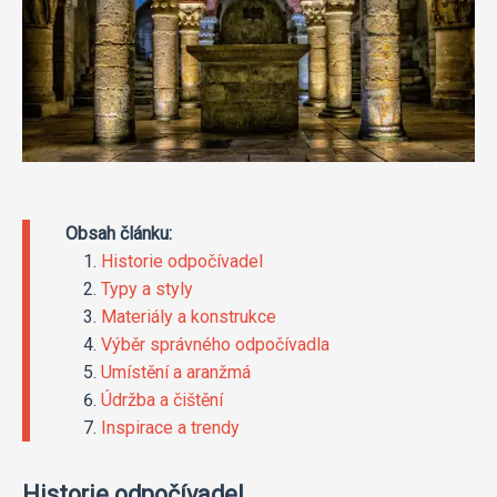
Obsah článku:
Historie odpočívadel
Typy a styly
Materiály a konstrukce
Výběr správného odpočívadla
Umístění a aranžmá
Údržba a čištění
Inspirace a trendy
Historie odpočívadel