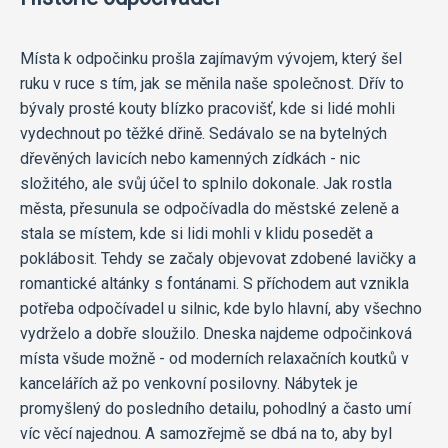
Místa k odpočinku prošla zajímavým vývojem, který šel
ruku v ruce s tím, jak se měnila naše společnost. Dřív to
bývaly prosté kouty blízko pracovišť, kde si lidé mohli
vydechnout po těžké dřině. Sedávalo se na bytelných
dřevěných lavicích nebo kamenných zídkách - nic
složitého, ale svůj účel to splnilo dokonale. Jak rostla
města, přesunula se odpočívadla do městské zeleně a
stala se místem, kde si lidi mohli v klidu posedět a
poklábosit. Tehdy se začaly objevovat zdobené lavičky a
romantické altánky s fontánami. S příchodem aut vznikla
potřeba odpočívadel u silnic, kde bylo hlavní, aby všechno
vydrželo a dobře sloužilo. Dneska najdeme odpočinková
místa všude možně - od moderních relaxačních koutků v
kancelářích až po venkovní posilovny. Nábytek je
promyšlený do posledního detailu, pohodlný a často umí
víc věcí najednou. A samozřejmě se dbá na to, aby byl