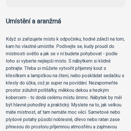
Umístění a aranžmá
Když si zařizujete místo k odpočinku, hodně záleží na tom,
kam ho vlastně umístíte. Podívejte se, kudy proudí do
místnosti světlo a jak se v ní budete pohybovat - podle
toho si vyberte nejlepší místo. S nábytkem si klidně
pohrajte. Třeba si můžete vytvořit příjemný kout s
křesílkem a lampičkou na čtení, nebo poskládat sedačku s
křesly do účka, což je super na povídání. Nezapomeňte
prostor zútulnit polštářky, měkkou dekou a hezkým
kobercem - to dodá celému místu šmrnc. Nábytek by měl
být hlavně pohodlný a praktický. Myslete na to, jak velkou
máte místnost, ať tam nemáte moc věcí. Sametové nebo
plyšové potahy působí noblesně, dřevo nebo ratan zase
přinesou do prostoru příjemnou atmosféru a zajímavou