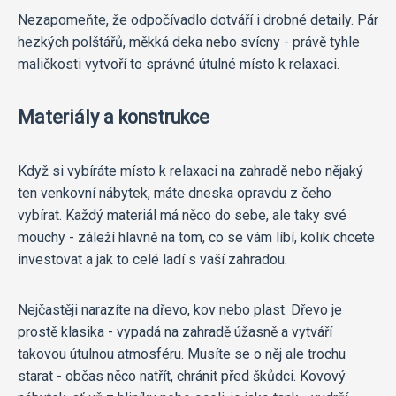
Nezapomeňte, že odpočívadlo dotváří i drobné detaily. Pár
hezkých polštářů, měkká deka nebo svícny - právě tyhle
maličkosti vytvoří to správné útulné místo k relaxaci.
Materiály a konstrukce
Když si vybíráte místo k relaxaci na zahradě nebo nějaký
ten venkovní nábytek, máte dneska opravdu z čeho
vybírat. Každý materiál má něco do sebe, ale taky své
mouchy - záleží hlavně na tom, co se vám líbí, kolik chcete
investovat a jak to celé ladí s vaší zahradou.
Nejčastěji narazíte na dřevo, kov nebo plast. Dřevo je
prostě klasika - vypadá na zahradě úžasně a vytváří
takovou útulnou atmosféru. Musíte se o něj ale trochu
starat - občas něco natřít, chránit před škůdci. Kovový