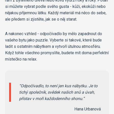
rám z bytelného dřeva nebo kovu vydrží roky a roky. Potah
si můžete vybrat podle svého gusta - kůži, ekokůži nebo
nějakou příjemnou látku. Každý materiál má něco do sebe,
ale předem si zjistěte, jak se o něj starat.
A nakonec vzhled - odpočívadlo by mělo zapadnout do
vašeho bytu jako puzzle. Vyberte si takové, které bude
ladit s ostatním nábytkem a vytvoří útulnou atmosféru.
Když tohle všechno promyslíte, budete mít doma perfektní
místečko na relax.
Odpočívadlo, to není jen kus nábytku. Je to
tichý společník, svědek našich snů a úvah,
přístav v moři každodenního shonu.
Hana Urbanová