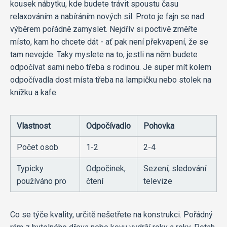
kousek nábytku, kde budete trávit spoustu času
relaxováním a nabíráním nových sil. Proto je fajn se nad
výběrem pořádně zamyslet. Nejdřív si poctivě změřte
místo, kam ho chcete dát - ať pak není překvapení, že se
tam nevejde. Taky myslete na to, jestli na něm budete
odpočívat sami nebo třeba s rodinou. Je super mít kolem
odpočívadla dost místa třeba na lampičku nebo stolek na
knížku a kafe.
Vlastnost
Odpočívadlo
Pohovka
Počet osob
1-2
2-4
Typicky
Odpočinek,
Sezení, sledování
používáno pro
čtení
televize
Co se týče kvality, určitě nešetřete na konstrukci. Pořádný