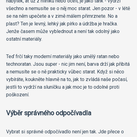
nábytek, ať už z hliníku nebo oceli, je jako tank - vydrží
všechno a nemusíte se o něj moc starat. Jen pozor - v létě
se na něm upečete a v zimě málem přimrznete. No a
plast? Ten je levný, lehký jak pírko a údržba je hračka.
Jenže časem může vyblednout a není tak odolný jako
ostatní materiály.
Teď frčí taky moderní materiály jako umělý ratan nebo
technoratan. Jsou super - nic jim není, barva drží jak přibitá
a nemusíte se o ně prakticky vůbec starat. Když si něco
vybíráte, koukněte hlavně na to, jak to zvládá naše počasí,
jestli to vydrží na sluníčku a jak moc je to odolné proti
poškození.
Výběr správného odpočívadla
Vybrat si správné odpočívadlo není jen tak. Jde přece o