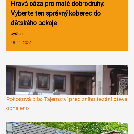
Hravá oáza pro malé dobrodruhy:
Vyberte ten správný koberec do
dětského pokoje
bydlení
18. 11. 2025
Pokosová pila: Tajemství precizního řezání dřeva
odhaleno!