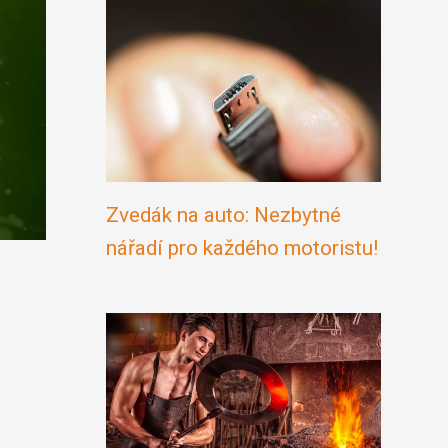
Zvedák na auto: Nezbytné
nářadí pro každého motoristu!