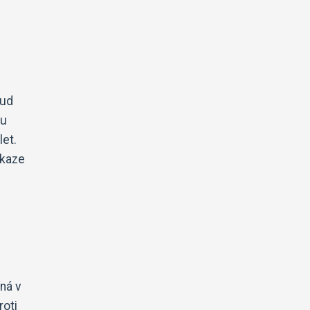
kud
ou
let.
ákaze
ná v
roti