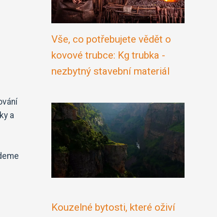
Vše, co potřebujete vědět o
kovové trubce: Kg trubka -
nezbytný stavební materiál
ování
ky a
udeme
Kouzelné bytosti, které oživí