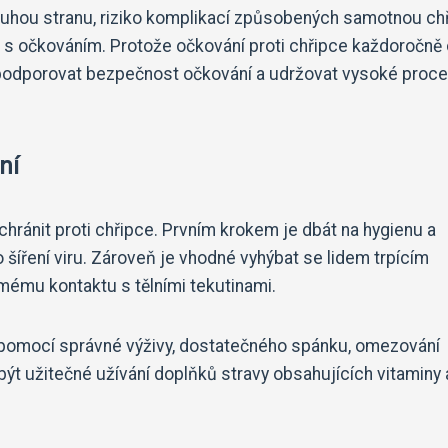
ruhou stranu, riziko komplikací způsobených samotnou ch
 s očkováním. Protože očkování proti chřipce každoročně 
té podporovat bezpečnost očkování a udržovat vysoké proc
ní
 chránit proti chřipce. Prvním krokem je dbát na hygienu a
 šíření viru. Zároveň je vhodné vyhýbat se lidem trpícím
mému kontaktu s tělními tekutinami.
u pomocí správné výživy, dostatečného spánku, omezování
ýt užitečné užívání doplňků stravy obsahujících vitaminy 