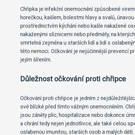
Chřipka je infekční onemocnění způsobené virem, 
horečkou, kašlem, bolestmi hlavy a svalů, únavou a
prostřednictvím kýchání nebo kašle nakažené osob
nakaženými sliznicemi nebo předměty, na kterých
smrtelná zejména u starších lidí a lidí s oslabe
této nemoci. Očkování je nejúčinnější prevencí pro
jejím šířením.
Důležnost očkování proti chřipce
Očkování proti chřipce je jedním z nejdůležitější
své blízké před tímto vážným onemocněním. Chři
jsou záněty plic, hospitalizace nebo dokonce úmrt
a chrání tedy nejen jednotlivce, ale také celou s
oslabenou imunitou, starších osob a malých dětí