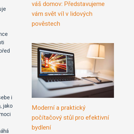
váš domov: Představujeme
uje
vám svět víl v lidových
pověstech
once
ti
 před
sebe i
, jako
Moderní a praktický
emoci
počítačový stůl pro efektivní
bydlení
máhá