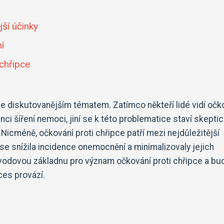
ší účinky
í
 chřipce
ále diskutovanějším tématem. Zatímco někteří lidé vidí očk
nci šíření nemoci, jiní se k této problematice staví skeptic
Nicméně, očkování proti chřipce patří mezi nejdůležitější
 se snížila incidence onemocnění a minimalizovaly jejich
důvodovou základnu pro význam očkování proti chřipce a b
ces provází.