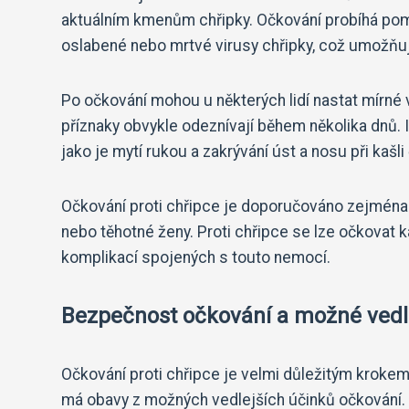
aktuálním kmenům chřipky. Očkování probíhá pomo
oslabené nebo mrtvé virusy chřipky, což umožňuje 
Po očkování mohou u některých lidí nastat mírné v
příznaky obvykle odeznívají během několika dnů. I
jako je mytí rukou a zakrývání úst a nosu při kašli 
Očkování proti chřipce je doporučováno zejména
nebo těhotné ženy. Proti chřipce se lze očkovat k
komplikací spojených s touto nemocí.
Bezpečnost očkování a možné vedle
Očkování proti chřipce je velmi důležitým krokem
má obavy z možných vedlejších účinků očkování. J