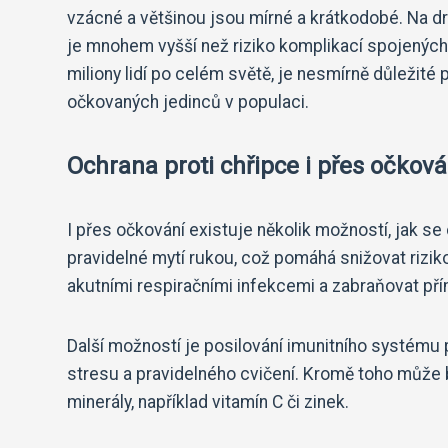
vzácné a většinou jsou mírné a krátkodobé. Na d
je mnohem vyšší než riziko komplikací spojených
miliony lidí po celém světě, je nesmírně důleži
očkovaných jedinců v populaci.
Ochrana proti chřipce i přes očková
I přes očkování existuje několik možností, jak se
pravidelné mytí rukou, což pomáhá snižovat riziko
akutními respiračními infekcemi a zabraňovat pří
Další možností je posilování imunitního systém
stresu a pravidelného cvičení. Kromě toho může b
minerály, například vitamín C či zinek.