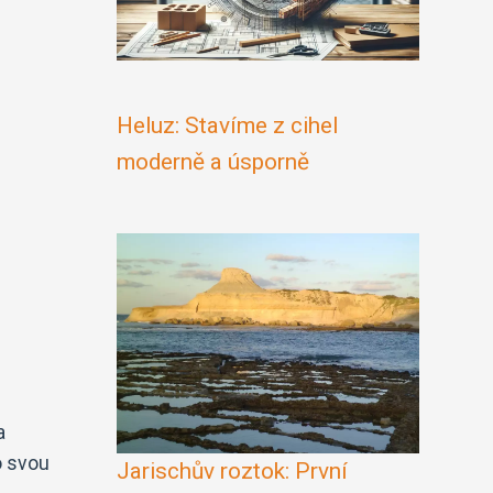
Heluz: Stavíme z cihel
moderně a úsporně
a
o svou
Jarischův roztok: První