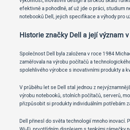
výkonnost, inovativní design a širokou škálu fun
efektivně a pohodlně, ať už jde o práci, studium
notebooků Dell, jejich specifikace a výhody pro už
Historie značky Dell a její význam v
Společnost Dell byla založena v roce 1984 Mich
zaměřovala na výrobu počítačů a technologického 
spolehlivého výrobce s inovativními produkty a k
V průběhu let se Dell stal jednou z nejvýznamnějš
výrobu notebooků, stolních počítačů, serverů, mo
přizpůsobit si produkty individuálním potřebám z
Dell přinesl do světa technologií mnoho inovací.
Wi-Fi, prvotřídním displejem s tenkými rámečky