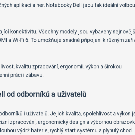
ných aplikací a her. Notebooky Dell jsou tak ideální volbo
kající konektivitu. Všechny modely jsou vybaveny nejnověj
HDMI a Wi-Fi 6. To umožňuje snadné připojení k různým zař
hlivost, kvalitu zpracování, ergonomii, výkon a širokou
nní práci i zábavu.
l od odborníků a uživatelů
dborníků i uživatelů. Jejich kvalita, spolehlivost a výkon 
izní zpracování, ergonomický design a výbornou obrazovk
louhou výdrž baterie, rychlý start systému a plynulý chod