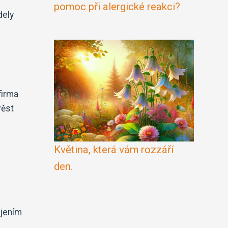
pomoc při alergické reakci?
dely
firma
věst
Květina, která vám rozzáří
den.
ojením