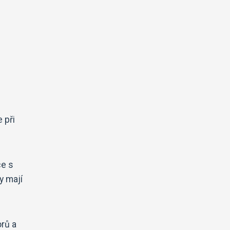
 při
ce s
y mají
orů a