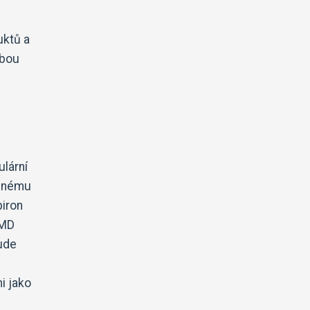
uktů a
lbou
ulární
onnému
piron
AMD
tude
i jako