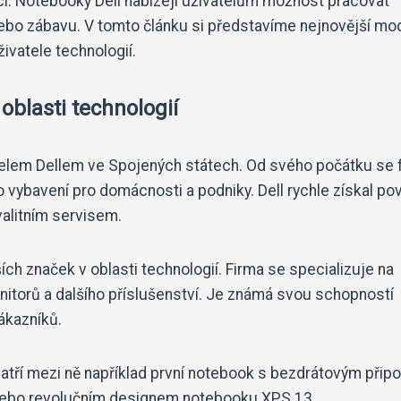
kcí. Notebooky Dell nabízejí uživatelům možnost pracovat
 nebo zábavu. V tomto článku si představíme nejnovější mo
ivatele technologií.
 oblasti technologií
aelem Dellem ve Spojených státech. Od svého počátku se 
vybavení pro domácnosti a podniky. Dell rychle získal po
valitním servisem.
ích značek v oblasti technologií. Firma se specializuje na
nitorů a dalšího příslušenství. Je známá svou schopností
ákazníků.
 Patří mezi ně například první notebook s bezdrátovým přip
 nebo revolučním designem notebooku XPS 13.