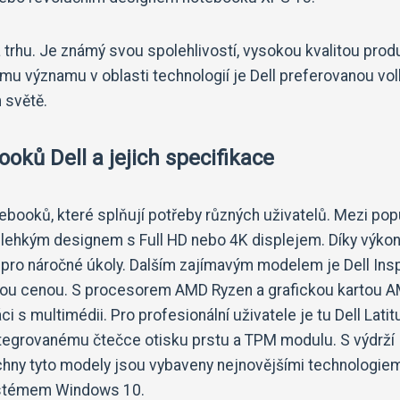
 trhu. Je známý svou spolehlivostí, vysokou kvalitou prod
mu významu v oblasti technologií je Dell preferovanou vo
 světě.
oků Dell a jejich specifikace
ebooků, které splňují potřeby různých uživatelů. Mezi pop
 a lehkým designem s Full HD nebo 4K displejem. Díky výk
í pro náročné úkoly. Dalším zajímavým modelem je Dell Ins
nou cenou. S procesorem AMD Ryzen a grafickou kartou 
i s multimédii. Pro profesionální uživatele je tu Dell Lati
integrovanému čtečce otisku prstu a TPM modulu. S výdrží
echny tyto modely jsou vybaveny nejnovějšími technologiem
systémem Windows 10.