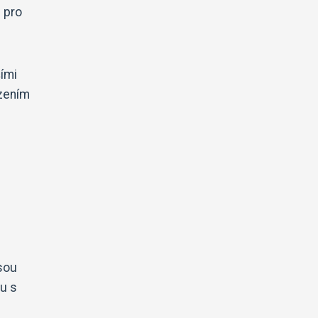
u pro
šími
ízením
jsou
u s